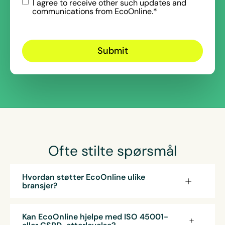
I agree to receive other such updates and
communications from EcoOnline.
*
Ofte stilte spørsmål
Hvordan støtter EcoOnline ulike
bransjer?
EcoOnline tilbyr modulære løsninger for HMS,
kjemikaliesikkerhet, ESG-rapportering og
Kan EcoOnline hjelpe med ISO 45001-
beskyttelse av alenearbeidere – alle kan
eller CSRD-etterlevelse?