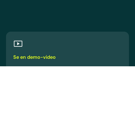
Se en demo-video
Oppdag hvordan team reduserer risiko, forblir
revisjonsklare og beskytter arbeidere med
EcoOnline.