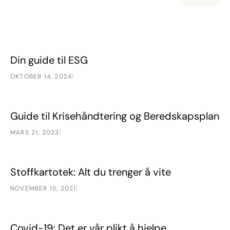
Din guide til ESG
Emner
Din guide til ESG
|
OKTOBER 14, 2024
Guide til Krisehåndtering og Beredskapsplan
Emner
Guide til Krisehåndtering og Beredskapsplan
|
MARS 21, 2023
Stoffkartotek: Alt du trenger å vite
Emner
Stoffkartotek: Alt du trenger å vite
|
NOVEMBER 15, 2021
Covid-19: Det er vår plikt å hjelpe
Emner
Covid-19: Det er vår plikt å hjelpe