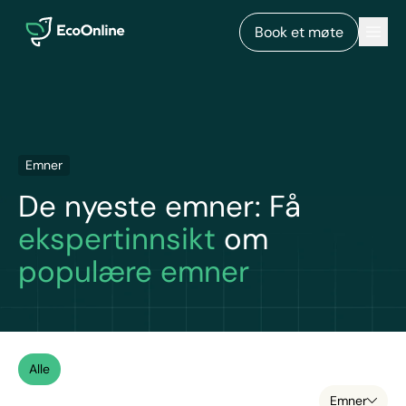
EcoOnline
Men
Book et møte
Emner
De nyeste emner: Få
ekspertinnsikt
om
populære emner
Alle
Emner