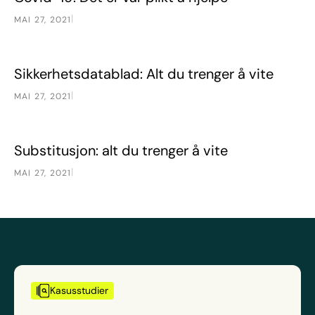
|
MAI 27, 2021
Sikkerhetsdatablad: Alt du trenger å vite
Emner
Sikkerhetsdatablad: Alt du trenger å vite
|
MAI 27, 2021
Substitusjon: alt du trenger å vite
Emner
Substitusjon: alt du trenger å vite
|
MAI 27, 2021
Kasusstudier