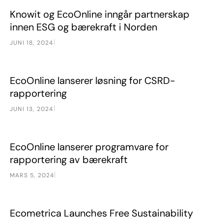
Knowit og EcoOnline inngår partnerskap innen ESG og bær
Nyheter
Knowit og EcoOnline inngår partnerskap
innen ESG og bærekraft i Norden
|
JUNI 18, 2024
EcoOnline lanserer løsning for CSRD-rapportering
Nyheter
EcoOnline lanserer løsning for CSRD-
rapportering
|
JUNI 13, 2024
EcoOnline lanserer programvare for rapportering av bærek
Nyheter
EcoOnline lanserer programvare for
rapportering av bærekraft
|
MARS 5, 2024
Ecometrica Launches Free Sustainability Navigator Tool
Nyheter
Ecometrica Launches Free Sustainability