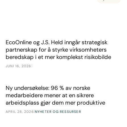
EcoOnline og J.S. Held inngår strategisk partnerskap for å
Nyheter
EcoOnline og J.S. Held inngår strategisk
partnerskap for å styrke virksomheters
beredskap i et mer komplekst risikobilde
|
JUNI 16, 2026
Ny undersøkelse: 96 % av norske medarbeidere mener at e
Nyheter
Ny undersøkelse: 96 % av norske
medarbeidere mener at en sikrere
arbeidsplass gjør dem mer produktive
|
APRIL 28, 2026
NYHETER OG RESSURSER