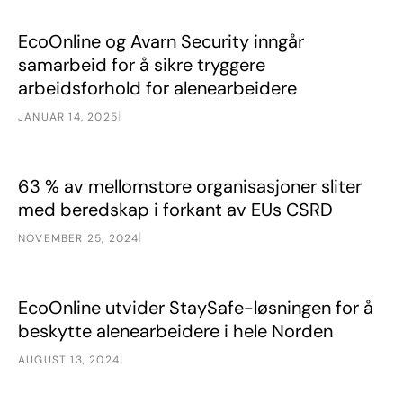
EcoOnline og Avarn Security inngår samarbeid for å sikre 
Nyheter
EcoOnline og Avarn Security inngår
samarbeid for å sikre tryggere
arbeidsforhold for alenearbeidere
|
JANUAR 14, 2025
63 % av mellomstore organisasjoner sliter med beredskap 
Nyheter
63 % av mellomstore organisasjoner sliter
med beredskap i forkant av EUs CSRD
|
NOVEMBER 25, 2024
EcoOnline utvider StaySafe-løsningen for å beskytte alene
Nyheter
EcoOnline utvider StaySafe-løsningen for å
beskytte alenearbeidere i hele Norden
|
AUGUST 13, 2024