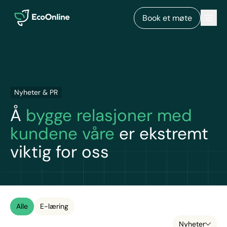
EcoOnline
Men
Book et møte
Nyheter & PR
Å
bygge relasjoner med
kundene våre
er ekstremt
viktig for oss
Alle
E-læring
Nyheter