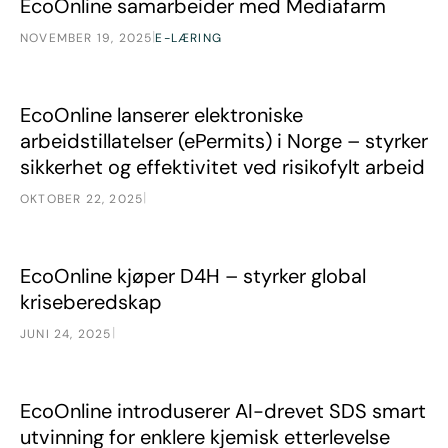
EcoOnline samarbeider med Mediafarm
|
NOVEMBER 19, 2025
E-LÆRING
EcoOnline lanserer elektroniske arbeidstillatelser (ePermits)
Nyheter
EcoOnline lanserer elektroniske
arbeidstillatelser (ePermits) i Norge – styrker
sikkerhet og effektivitet ved risikofylt arbeid
|
OKTOBER 22, 2025
EcoOnline kjøper D4H – styrker global kriseberedskap
Nyheter
EcoOnline kjøper D4H – styrker global
kriseberedskap
|
JUNI 24, 2025
EcoOnline introduserer AI-drevet SDS smart utvinning for e
Nyheter
EcoOnline introduserer AI-drevet SDS smart
utvinning for enklere kjemisk etterlevelse