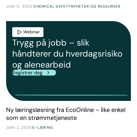
|
JUNI 11, 2025
CHEMICAL SAFETY
NYHETER OG RESSURSER
Webinar
Trygg på jobb – slik
håndterer du hverdagsrisiko
og alenearbeid
Registrer deg
Ny læringsløsning fra EcoOnline – like enkel som en strø
Nyheter
Ny læringsløsning fra EcoOnline – like enkel
som en strømmetjeneste
|
JUNI 2, 2025
E-LÆRING