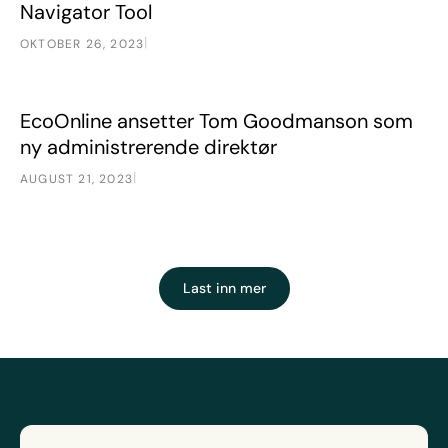
Navigator Tool
|
OKTOBER 26, 2023
EcoOnline ansetter Tom Goodmanson som ny administrere
Nyheter
EcoOnline ansetter Tom Goodmanson som
ny administrerende direktør
|
AUGUST 21, 2023
Last inn mer