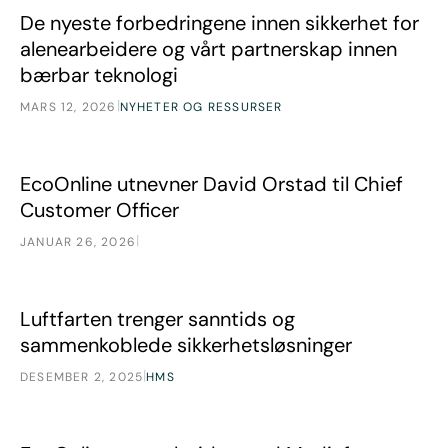
De nyeste forbedringene innen sikkerhet for alenearbeider
Nyheter
De nyeste forbedringene innen sikkerhet for
alenearbeidere og vårt partnerskap innen
bærbar teknologi
|
MARS 12, 2026
NYHETER OG RESSURSER
EcoOnline utnevner David Orstad til Chief Customer Office
Nyheter
EcoOnline utnevner David Orstad til Chief
Customer Officer
|
JANUAR 26, 2026
Luftfarten trenger sanntids og sammenkoblede sikkerhetsl
Nyheter
Luftfarten trenger sanntids og
sammenkoblede sikkerhetsløsninger
|
DESEMBER 2, 2025
HMS
EcoOnline samarbeider med Mediafarm
Nyheter