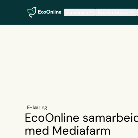
EcoOnline
Løsninger
Bruksområder
E-læring
EcoOnline samarbei
med Mediafarm