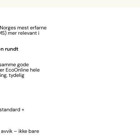
 Norges mest erfarne
MS) mer relevant i
jon rundt
en samme gode
rer EcoOnline hele
ng, tydelig
(standard +
 avvik – ikke bare