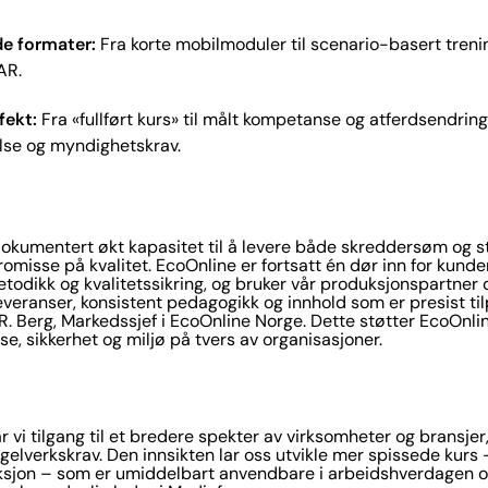
e formater:
Fra korte mobilmoduler til scenario-basert treni
AR.
fekt:
Fra «fullført kurs» til målt kompetanse og atferdsendri
lse og myndighetskrav.
okumentert økt kapasitet til å levere både skreddersøm og s
romisse på kvalitet. EcoOnline er fortsatt én dør inn for kunde
todikk og kvalitetssikring, og bruker vår produksjonspartner de
everanser, konsistent pedagogikk og innhold som er presist til
is R. Berg, Markedssjef i EcoOnline Norge. Dette støtter EcoOnli
se, sikkerhet og miljø på tvers av organisasjoner.
vi tilgang til et bredere spekter av virksomheter og bransjer,
 regelverkskrav. Den innsikten lar oss utvikle mer spissede kurs
ksjon – som er umiddelbart anvendbare i arbeidshverdagen og e