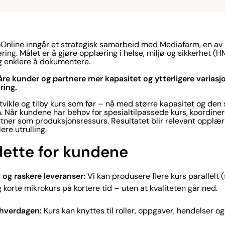
Online inngår et strategisk samarbeid med Mediafarm, en av
æring. Målet er å gjøre opplæring i helse, miljø og sikkerhet (H
 enklere å dokumentere.
 våre kunder og partnere mer kapasitet og ytterligere varias
ring.
 utvikle og tilby kurs som før – nå med større kapasitet og d
. Når kundene har behov for spesialtilpassede kurs, koordine
rtner som produksjonsressurs. Resultatet blir relevant opplæri
re utrulling.
dette for kundene
 og raskere leveranser:
Vi kan produsere flere kurs parallelt 
korte mikrokurs på kortere tid – uten at kvaliteten går ned.
shverdagen:
Kurs kan knyttes til roller, oppgaver, hendelser og