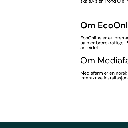
skala.» sier Trond Ole 
Om EcoOnl
EcoOnline er et intern
og mer bærekraftige. P
arbeidet.
Om Mediaf
Mediafarm er en norsk 
interaktive installasj