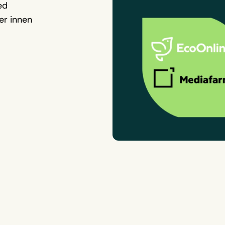
ed
er innen