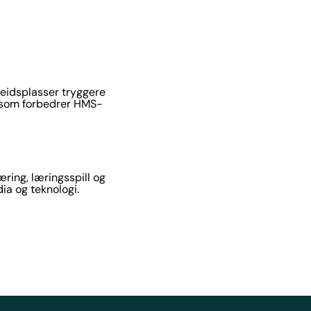
beidsplasser tryggere
kt som forbedrer HMS-
ring, læringsspill og
ia og teknologi.