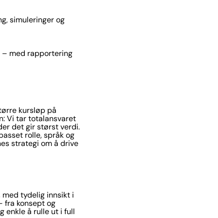
ng, simuleringer og
ng – med rapportering
tørre kursløp på
n: Vi tar totalansvaret
r det gir størst verdi.
passet rolle, språk og
nes strategi om å drive
 med tydelig innsikt i
 – fra konsept og
nkle å rulle ut i full