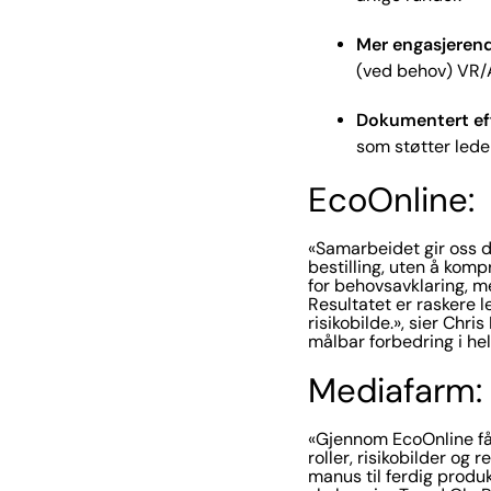
Mer engasjerend
(ved behov) VR/
Dokumentert ef
som støtter lede
EcoOnline:
«Samarbeidet gir oss d
bestilling, uten å komp
for behovsavklaring, me
Resultatet er raskere l
risikobilde.», sier Chr
målbar forbedring i hel
Mediafarm:
«Gjennom EcoOnline får 
roller, risikobilder og
manus til ferdig produ