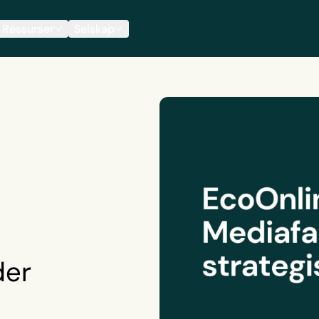
Ressurser
Selskap
der