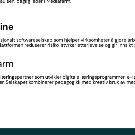
Paulsen, daglig leder i Mediafarm.
ine
asjonalt softwareselskap som hjelper virksomheter å gjøre ar
lattformen reduserer risiko, styrker etterlevelse og gir innsi
arm
læringspartner som utvikler digitale læringsprogrammer, e-læ
oner. Selskapet kombinerer pedagogikk med kreativ bruk av med