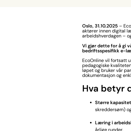
Oslo, 31.10.2025
– Eco
aktører innen digital l
arbeidshverdagen – og
Vi gjør dette for å gi
bedriftsspesifikk e-læ
EcoOnline vil fortsatt
pedagogiske kvaliteten
løpet og bruker vår pa
dokumentasjon og enkle
Hva betyr 
Større kapasitet
skreddersøm) og 
Læring i arbeid
årlige runder.