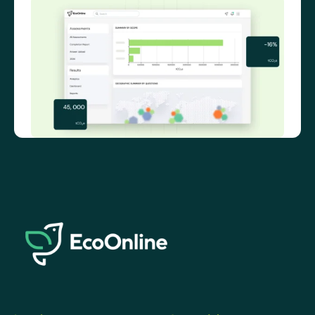
EcoOnline