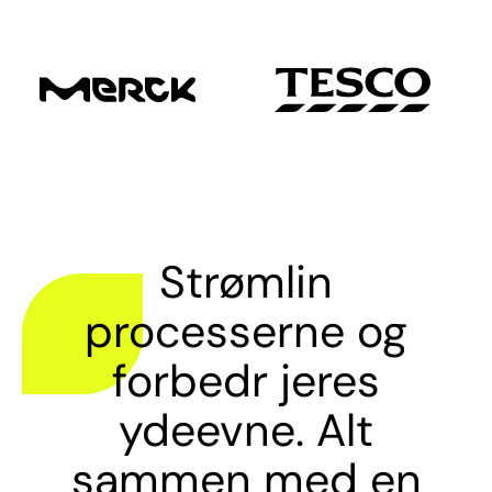
Strømlin
processerne og
forbedr jeres
ydeevne. Alt
sammen med en