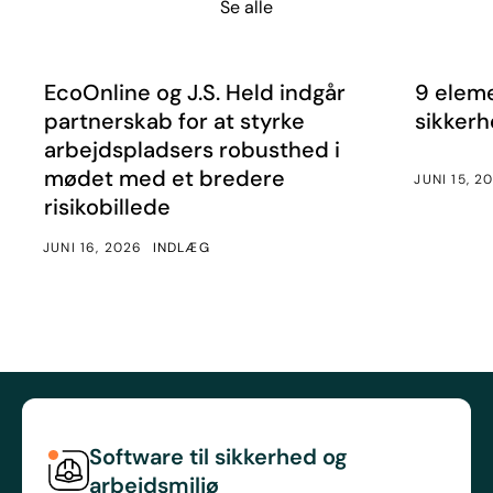
Se alle
EcoOnline og J.S. Held indgår partnerskab for at styrke
9 element
Nyheder
Artikler
EcoOnline og J.S. Held indgår
9 eleme
partnerskab for at styrke
sikkerh
arbejdspladsers robusthed i
mødet med et bredere
JUNI 15, 2
risikobillede
JUNI 16, 2026
INDLÆG
Software til sikkerhed og
arbejdsmiljø