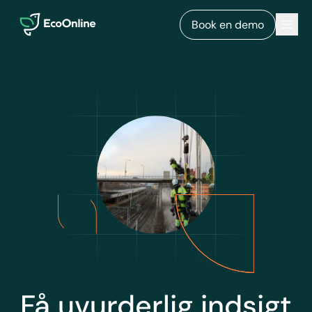
EcoOnline
Men
Book en demo
Få uvurderlig indsigt