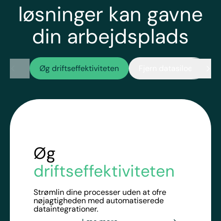
løsninger kan gavne
din arbejdsplads
Øg driftseffektiviteten
Fjern datasiloer
M
Scroll Tabs Right
Scr
Øg
driftseffektiviteten
Strømlin dine processer uden at ofre
nøjagtigheden med automatiserede
dataintegrationer.