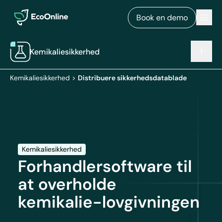
EcoOnline
Men
Book en demo
Kemikaliesikkerhed
Kemikaliesikkerhed
>
Distribuere sikkerhedsdatablade
Kemikaliesikkerhed
Forhandlersoftware til
at overholde
kemikalie-lovgivningen