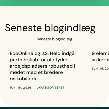
Seneste blogindlæg
Seneste blogindlæg
EcoOnline og J.S. Held indgår partnerskab for at styrke
9 element
Nyheder
Artikler
EcoOnline og J.S. Held indgår
9 eleme
partnerskab for at styrke
sikkerh
arbejdspladsers robusthed i
JUNI 15, 2
mødet med et bredere
risikobillede
JUNI 16, 2026
|
UKATEGORISERET