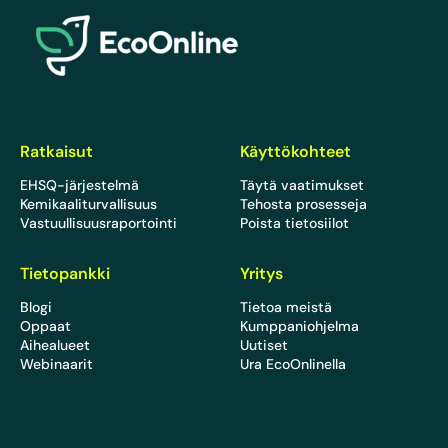
EcoOnline
Ratkaisut
Käyttökohteet
EHSQ-järjestelmä
Täytä vaatimukset
Kemikaaliturvallisuus
Tehosta prosesseja
Vastuullisuusraportointi
Poista tietosiilot
Tietopankki
Yritys
Blogi
Tietoa meistä
Oppaat
Kumppaniohjelma
Aihealueet
Uutiset
Webinaarit
Ura EcoOnlinella