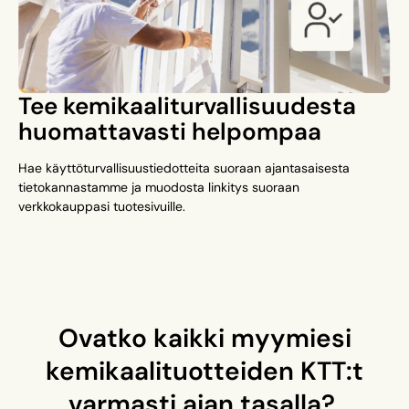
Tee kemikaaliturvallisuudesta
huomattavasti helpompaa
Hae käyttöturvallisuustiedotteita suoraan ajantasaisesta
tietokannastamme ja muodosta linkitys suoraan
verkkokauppasi tuotesivuille.
Ovatko kaikki myymiesi
kemikaalituotteiden KTT:t
varmasti ajan tasalla?