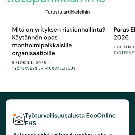
Tutustu artikkeleihin
Mitä on yrityksen riskienhallinta? Käytännön opas monito
Paras EH
Artikkelit
Artikkeli
Mitä on yrityksen riskienhallinta?
Paras 
Käytännön opas
2026
monitoimipaikkaisille
2 HUHTIKU
organisaatioille
TYÖTERVEY
5 ELOKUUN, 2026
|
TYÖTERVEYS JA -TURVALLISUUS
Työturvallisuusalusta EcoOnline
EHS
Automatisoidut työturvallisuuden tiedot ja