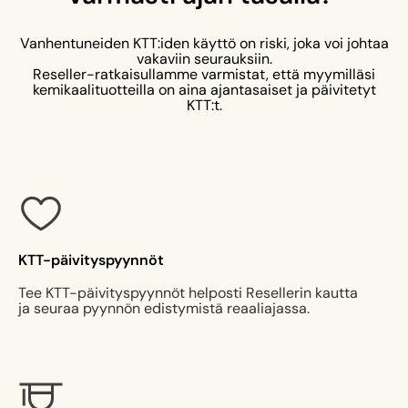
Vanhentuneiden KTT:iden käyttö on riski, joka voi johtaa
vakaviin seurauksiin.
Reseller-ratkaisullamme varmistat, että myymilläsi
kemikaalituotteilla on aina ajantasaiset ja päivitetyt
KTT:t.
KTT-päivityspyynnöt
Tee KTT-päivityspyynnöt helposti Resellerin kautta
ja seuraa pyynnön edistymistä reaaliajassa.