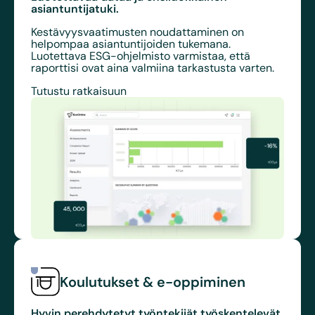
asiantuntijatuki
.
Kestävyysvaatimusten noudattaminen on
helpompaa asiantuntijoiden tukemana.
Luotettava ESG-ohjelmisto varmistaa, että
raporttisi ovat aina valmiina tarkastusta varten.
Tutustu ratkaisuun
Koulutukset & e-oppiminen
Hyvin perehdytetyt työntekijät työskentelevät