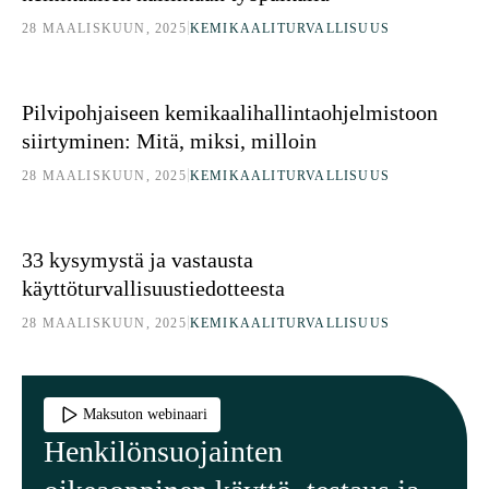
|
28 MAALISKUUN, 2025
KEMIKAALITURVALLISUUS
Pilvipohjaiseen kemikaalihallintaohjelmistoon siirtyminen: Mitä, mik
Pilvipohjaiseen kemikaalihallintaohjelmistoon
siirtyminen: Mitä, miksi, milloin
|
28 MAALISKUUN, 2025
KEMIKAALITURVALLISUUS
33 kysymystä ja vastausta käyttöturvallisuustiedotteesta
33 kysymystä ja vastausta
käyttöturvallisuustiedotteesta
|
28 MAALISKUUN, 2025
KEMIKAALITURVALLISUUS
Maksuton webinaari
Henkilönsuojainten