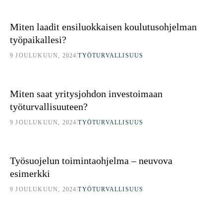
Miten laadit ensiluokkaisen koulutusohjelman työpaikallesi?
Miten laadit ensiluokkaisen koulutusohjelman
työpaikallesi?
|
9 JOULUKUUN, 2024
TYÖTURVALLISUUS
Miten saat yritysjohdon investoimaan työturvallisuuteen?
Miten saat yritysjohdon investoimaan
työturvallisuuteen?
|
9 JOULUKUUN, 2024
TYÖTURVALLISUUS
Työsuojelun toimintaohjelma – neuvova esimerkki
Työsuojelun toimintaohjelma – neuvova
esimerkki
|
9 JOULUKUUN, 2024
TYÖTURVALLISUUS