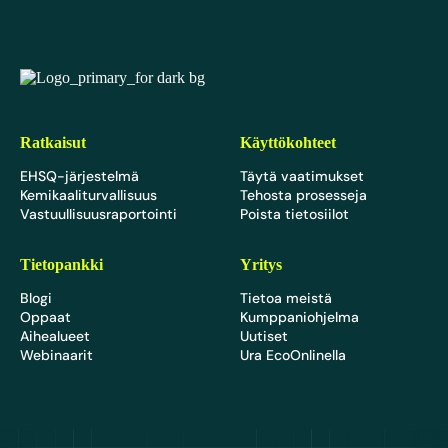
EcoOnline
Ratkaisut
Käyttökohteet
EHSQ-järjestelmä
Täytä vaatimukset
Kemikaaliturvallisuus
Tehosta prosesseja
Vastuullisuusraportointi
Poista tietosiilot
Tietopankki
Yritys
Blogi
Tietoa meistä
Oppaat
Kumppaniohjelma
Aihealueet
Uutiset
Webinaarit
Ura EcoOnlinella