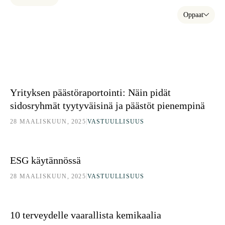
Oppaat
Yrityksen päästöraportointi: Näin pidät sidosryhmät tyytyväisinä ja
Yrityksen päästöraportointi: Näin pidät
sidosryhmät tyytyväisinä ja päästöt pienempinä
|
28 MAALISKUUN, 2025
VASTUULLISUUS
ESG käytännössä
ESG käytännössä
|
28 MAALISKUUN, 2025
VASTUULLISUUS
10 terveydelle vaarallista kemikaalia
10 terveydelle vaarallista kemikaalia