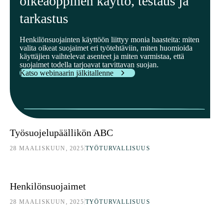
oikeaoppinen käyttö, testaus ja
tarkastus
Henkilönsuojainten käyttöön liittyy monia haasteita: miten
valita oikeat suojaimet eri työtehtäviin, miten huomioida
käyttäjien vaihtelevat asenteet ja miten varmistaa, että
suojaimet todella tarjoavat tarvittavan suojan.
Katso webinaarin jälkitallenne
Työsuojelupäällikön ABC
Työsuojelupäällikön ABC
|
28 MAALISKUUN, 2025
TYÖTURVALLISUUS
Henkilönsuojaimet
Henkilönsuojaimet
|
28 MAALISKUUN, 2025
TYÖTURVALLISUUS