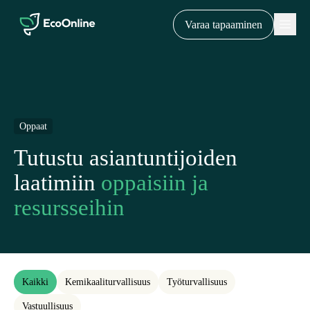
EcoOnline
Menu
Varaa tapaaminen
Oppaat
Tutustu asiantuntijoiden
laatimiin
oppaisiin ja
resursseihin
Kaikki
Kemikaaliturvallisuus
Työturvallisuus
Vastuullisuus