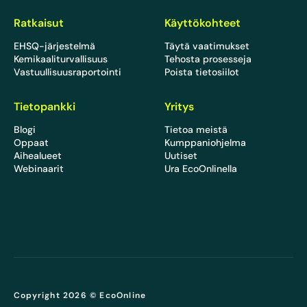
Ratkaisut
Käyttökohteet
EHSQ-järjestelmä
Täytä vaatimukset
Kemikaaliturvallisuus
Tehosta prosesseja
Vastuullisuusraportointi
Poista tietosiilot
Tietopankki
Yritys
Blogi
Tietoa meistä
Oppaat
Kumppaniohjelma
Aihealueet
Uutiset
Webinaarit
Ura EcoOnlinella
Copyright 2026 © EcoOnline