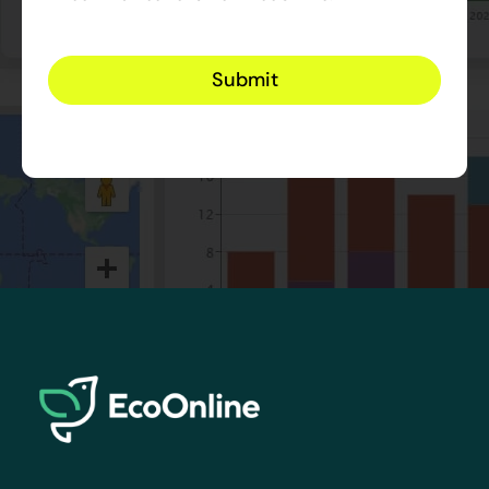
EcoOnline