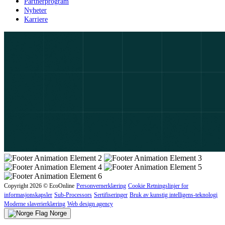
Partnerprogram
Nyheter
Karriere
Copyright 2026 © EcoOnline
Personvernerklæring
Cookie Retningslinjer for
informasjonskapsler
Sub-Processors
Sertifiseringer
Bruk av kunstig intelligens-teknologi
Moderne slaverierklæring
Web design agency
Norge