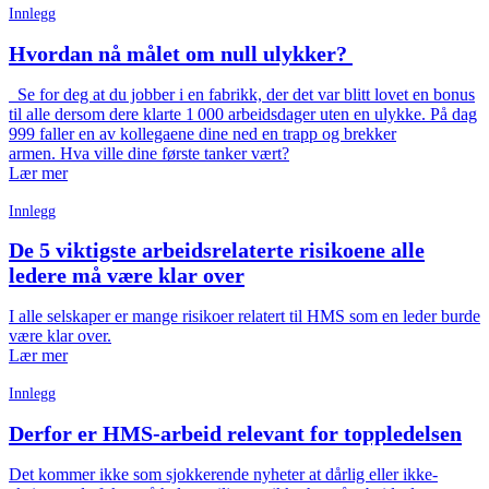
Innlegg
Hvordan nå målet om null ulykker?
Se for deg at du jobber i en fabrikk, der det var blitt lovet en bonus
til alle dersom dere klarte 1 000 arbeidsdager uten en ulykke. På dag
999 faller en av kollegaene dine ned en trapp og brekker
armen. Hva ville dine første tanker vært?
Lær mer
Innlegg
De 5 viktigste arbeidsrelaterte risikoene alle
ledere må være klar over
I alle selskaper er mange risikoer relatert til HMS som en leder burde
være klar over.
Lær mer
Innlegg
Derfor er HMS-arbeid relevant for toppledelsen
Det kommer ikke som sjokkerende nyheter at dårlig eller ikke-