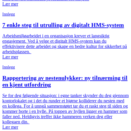
Lær mer
Innlegg
7 enkle steg til utrulling av digitalt HMS-system
Arbeidsmiljøarbeidet i en organisasjon krever et langsiktig
engasjement. Ved å velge et digitalt HMS-system kan du
effektivisere dette arbeidet og skape en bedre kultur for sikkerhet på
arbeidsplassen.
Lær mer
Innlegg
Rapportering av nestenulykker: ny tilnærming til
en kjent utfordring
Se for deg følgende situasjon: i egne tanker skynder du deg gjennom
kontorlokalet og i det du runder et hjørne kolliderer du nesten med
en kollega. For å unngå sammenstøtet tar du et raskt steg til siden og
kommer borte i en hylle. På toppen av hyllen ligger en hammer som
faller ned. Heldigvis treffer ikke hammeren verken deg eller
kollegaen din.
Lær mer