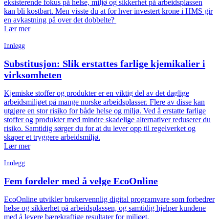
eksisterende fokus på helse, miljø og sikkerhet på arbeidsplassen
kan bli kostbart. Men visste du at for hver investert krone i HMS gir
en avkastning på over det dobbelte?
Lær mer
Innlegg
Substitusjon: Slik erstattes farlige kjemikalier i
virksomheten
Kjemiske stoffer og produkter er en viktig del av det daglige
arbeidsmiljøet på mange norske arbeidsplasser. Flere av disse kan
utgjøre en stor risiko for både helse og miljø. Ved å erstatte farlige
stoffer og produkter med mindre skadelige alternativer reduserer du
risiko. Samtidig sørger du for at du lever opp til regelverket og
skaper et tryggere arbeidsmiljø.
Lær mer
Innlegg
Fem fordeler med å velge EcoOnline
EcoOnline utvikler brukervennlig digital programvare som forbedrer
helse og sikkerhet på arbeidsplassen, og samtidig hjelper kundene
med å levere bærekraftige resultater for miljøet.