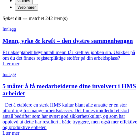
Guides
Webinarer
Søket ditt «
» matchet 242 item(s)
Innlegg
Menn, yrke & kreft – den dystre sammenhengen
Et uakseptabelt høyt antall menn får kreft av jobben sin. Usikker på
om du det finnes registerpliktige stoffer på din arbeidsplass?
Lær mer
Innlegg
5 måter å få medarbeiderne dine involvert i HMS
arbeidet
Det å etablere en sterk HMS kultur blant alle ansatte er en stor
utfordring for mange arbeidsplasser. Det finnes imidlertid et stort
antall bedrifter som har svært god sikkerhetskultur, og som har
opplevd at dette har resultert i både tryggere, men også mer effektive
og produktive enheter.
Lær mer