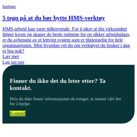
Innlegg
5 tegn på at du bør bytte HMS-verktøy
HMS-arbeid kan være tidkrevende. For å sikre at din virksomhet
følger loven og skaper de beste rutinene for en sikker arbeidsplass,
er du avhengig av et lettvint system som er tilgjengelig for hele
organisasjonen. Men hvordan vet du om verktøyet du bruker i dag
er bra nok?
Lær mer
Last inn mer
Finner du ikke det du leter etter? Ta
kontakt.
Hvis du ikke finner informasjonen du trenger, er teamet vårt her
for å hjelpe.
Kontakt