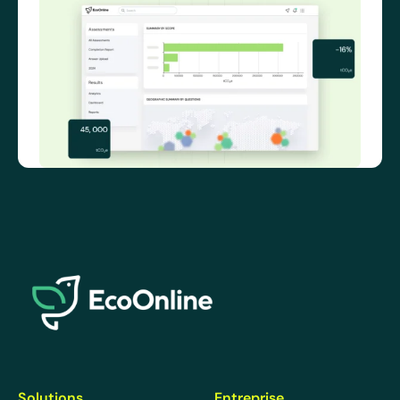
EcoOnline
Solutions
Entreprise