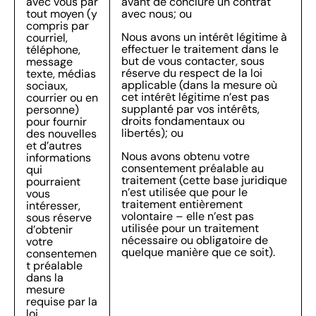
avec vous par
avant de conclure un contrat
tout moyen (y
avec nous; ou
compris par
Nous avons un intérêt légitime à
courriel,
effectuer le traitement dans le
téléphone,
but de vous contacter, sous
message
réserve du respect de la loi
texte, médias
applicable (dans la mesure où
sociaux,
cet intérêt légitime n’est pas
courrier ou en
supplanté par vos intérêts,
personne)
droits fondamentaux ou
pour fournir
libertés); ou
des nouvelles
et d’autres
Nous avons obtenu votre
informations
consentement préalable au
qui
traitement (cette base juridique
pourraient
n’est utilisée que pour le
vous
traitement entièrement
intéresser,
volontaire – elle n’est pas
sous réserve
utilisée pour un traitement
d’obtenir
nécessaire ou obligatoire de
votre
quelque manière que ce soit).
consentemen
t préalable
dans la
mesure
requise par la
loi