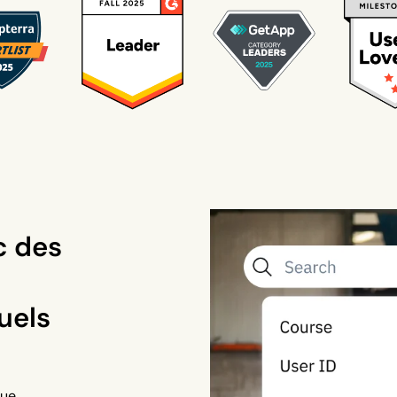
 des
uels
que