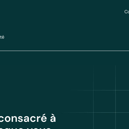
C
ité
consacré à