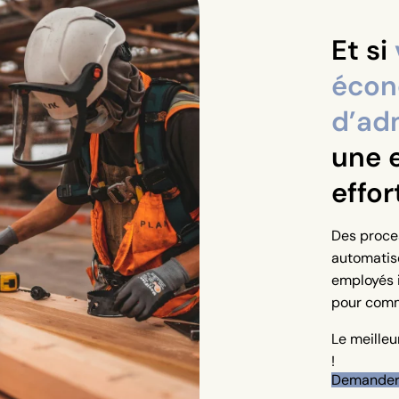
Et si
écon
d’adm
une 
effor
Des proces
automatisé
employés 
pour comme
Le meilleu
!
Demander