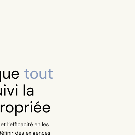
 que
tout
ivi la
ropriée
t l’efficacité en les
définir des exigences