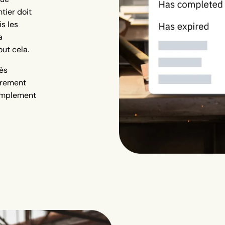
tier doit
is les
a
out cela.
ès
èrement
simplement