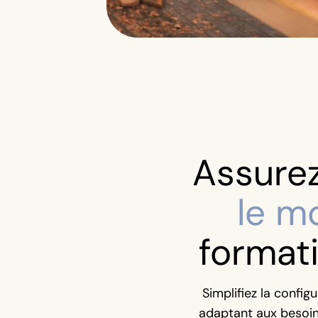
Assure
le m
format
Simplifiez la config
adaptant aux besoins