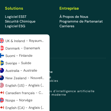
Solutions
Entreprise
Logiciel ESST
À Propos de Nous
Sécurité Chimique
Programme de Partenariat
Logiciel ESG
Carrieres
- Royaume-Uni et Irlande
UK & Ireland
- Danemark
Danmark
- Finlande
Suomi
- Suède
Sverige
- Australie
Australia
Copyright 2026 © EcoOnline
Politique de confidentialité
- Nouvelle-Zélande
New Zealand
Politique en matière de cookies
Sous-traitants
- Anglais (US)
English (US)
Certifications
Utilisation des technologies d'intelligence artificielle
- Canadien français
Canadien français
Déclaration sur l’esclavage moderne
Web design agency
- Norvège
Norge
- Anglais (CA)
English (CA)