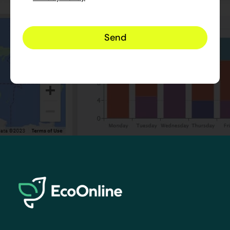
EcoOnline