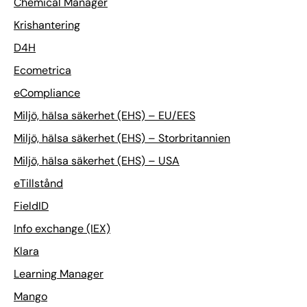
Chemical Manager
Krishantering
D4H
Ecometrica
eCompliance
Miljö, hälsa säkerhet (EHS) – EU/EES
Miljö, hälsa säkerhet (EHS) – Storbritannien
Miljö, hälsa säkerhet (EHS) – USA
eTillstånd
FieldID
Info exchange (IEX)
Klara
Learning Manager
Mango