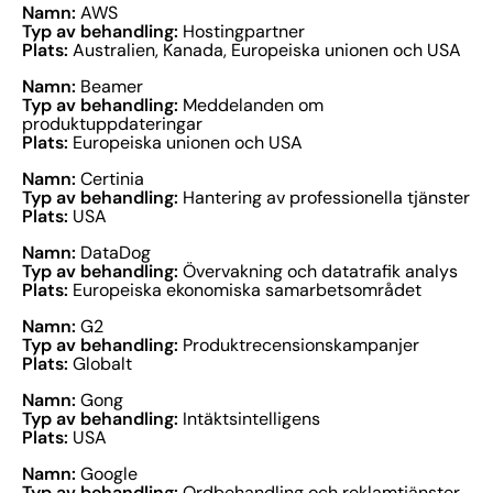
Namn:
AWS
Typ av behandling:
Hostingpartner
Plats:
Australien, Kanada, Europeiska unionen och USA
Namn:
Beamer
Typ av behandling:
Meddelanden om
produktuppdateringar
Plats:
Europeiska unionen och USA
Namn:
Certinia
Typ av behandling:
Hantering av professionella tjänster
Plats:
USA
Namn:
DataDog
Typ av behandling:
Övervakning och datatrafik analys
Plats:
Europeiska ekonomiska samarbetsområdet
Namn:
G2
Typ av behandling:
Produktrecensionskampanjer
Plats:
Globalt
Namn:
Gong
Typ av behandling:
Intäktsintelligens
Plats:
USA
Namn:
Google
Typ av behandling:
Ordbehandling och reklamtjänster