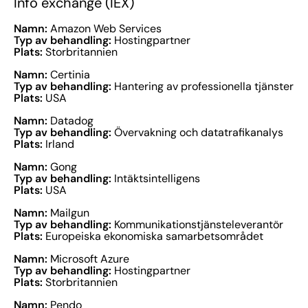
Info exchange (IEX)
Namn:
Amazon Web Services
Typ av behandling:
Hostingpartner
Plats:
Storbritannien
Namn:
Certinia
Typ av behandling:
Hantering av professionella tjänster
Plats:
USA
Namn:
Datadog
Typ av behandling:
Övervakning och datatrafikanalys
Plats:
Irland
Namn:
Gong
Typ av behandling:
Intäktsintelligens
Plats:
USA
Namn:
Mailgun
Typ av behandling:
Kommunikationstjänsteleverantör
Plats:
Europeiska ekonomiska samarbetsområdet
Namn:
Microsoft Azure
Typ av behandling:
Hostingpartner
Plats:
Storbritannien
Namn:
Pendo