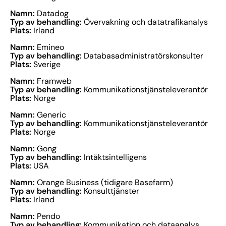
Namn:
Datadog
Typ av behandling:
Övervakning och datatrafikanalys
Plats:
Irland
Namn:
Emineo
Typ av behandling:
Databasadministratörskonsulter
Plats:
Sverige
Namn:
Framweb
Typ av behandling:
Kommunikationstjänsteleverantör
Plats:
Norge
Namn:
Generic
Typ av behandling:
Kommunikationstjänsteleverantör
Plats:
Norge
Namn:
Gong
Typ av behandling:
Intäktsintelligens
Plats:
USA
Namn:
Orange Business (tidigare Basefarm)
Typ av behandling:
Konsulttjänster
Plats:
Irland
Namn:
Pendo
Typ av behandling:
Kommunikation och dataanalys