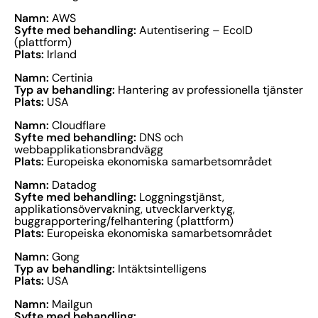
Namn:
AWS
Syfte med behandling:
Autentisering – EcoID
(plattform)
Plats:
Irland
Namn:
Certinia
Typ av behandling:
Hantering av professionella tjänster
Plats:
USA
Namn:
Cloudflare
Syfte med behandling:
DNS och
webbapplikationsbrandvägg
Plats:
Europeiska ekonomiska samarbetsområdet
Namn:
Datadog
Syfte med behandling:
Loggningstjänst,
applikationsövervakning, utvecklarverktyg,
buggrapportering/felhantering (plattform)
Plats:
Europeiska ekonomiska samarbetsområdet
Namn:
Gong
Typ av behandling:
Intäktsintelligens
Plats:
USA
Namn:
Mailgun
Syfte med behandling: