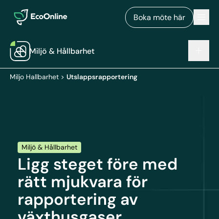
EcoOnline
Men
Boka möte här
Miljö & Hållbarhet
Miljo Hallbarhet
>
Utslappsrapportering
Miljö & Hållbarhet
Ligg steget före med
rätt mjukvara för
rapportering av
växthusgaser