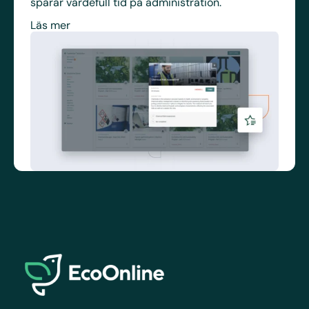
sparar värdefull tid på administration.
Läs mer
EcoOnline