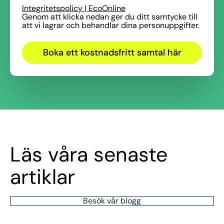
Integritetspolicy | EcoOnline
Genom att klicka nedan ger du ditt samtycke till
att vi lagrar och behandlar dina personuppgifter.
Läs våra senaste
artiklar
Besök vår blogg
EcoOnline och J.S. Held i partnerskap för att stärka för
EcoOnline