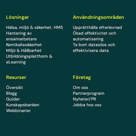
Lösningar
Användningsområden
Hälsa, miljö & säkerhet, HMS
Upprätthålla efterlevnad
Hantering av
Ökad effektivitet och
ensamarbetare
automatisering
Kemikaliesäkerhet
Ta bort datasilos och
Miljö & Hållbarhet
effektivisera data
Utbildningsplattform &
eLearning
Resurser
Företag
Översikt
Om oss
Blogg
Partnerprogram
Guider
Nyheter/PR
Kunskapsbanken
Jobba hos oss
Webbinarier