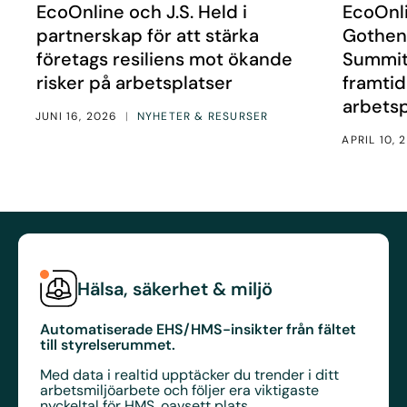
Nyheter
Nyheter
EcoOnline och J.S. Held i
EcoOnli
partnerskap för att stärka
Gothenb
företags resiliens mot ökande
Summit 
risker på arbetsplatser
framtid
arbetsp
JUNI 16, 2026
|
NYHETER & RESURSER
APRIL 10, 
Hälsa, säkerhet & miljö
Automatiserade EHS/HMS-insikter från fältet
till styrelserummet.
Med data i realtid upptäcker du trender i ditt
arbetsmiljöarbete och följer era viktigaste
nyckeltal för HMS, oavsett plats.