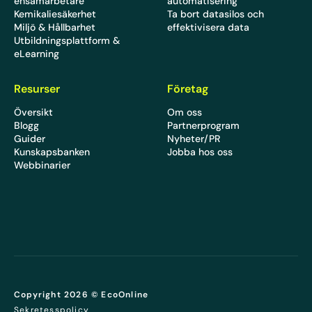
ensamarbetare
automatisering
Kemikaliesäkerhet
Ta bort datasilos och
Miljö & Hållbarhet
effektivisera data
Utbildningsplattform &
eLearning
Resurser
Företag
Översikt
Om oss
Blogg
Partnerprogram
Guider
Nyheter/PR
Kunskapsbanken
Jobba hos oss
Webbinarier
Copyright 2026 © EcoOnline
Sekretesspolicy