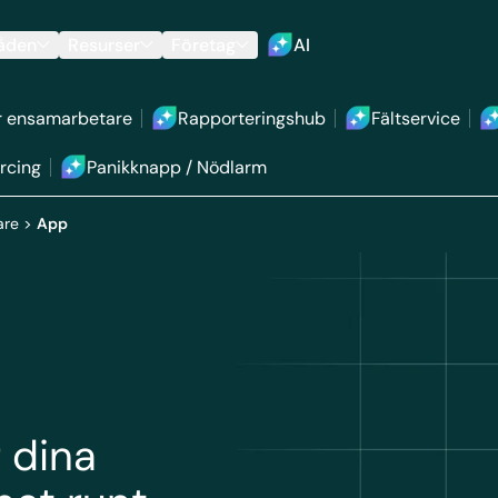
åden
Resurser
Företag
AI
r ensamarbetare
Rapporteringshub
Fältservice
rcing
Panikknapp / Nödlarm
are
>
App
 dina