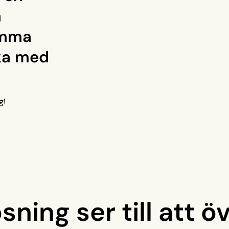
a
omma
cka med
g!
ösning ser till att ö