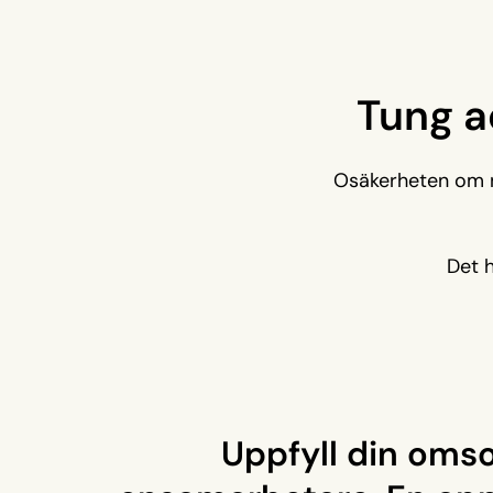
Tung a
Osäkerheten om nå
Det 
Uppfyll din oms