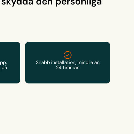
 skydda den personliga
pp,
Snabb installation, mindre än
e på
24 timmar.