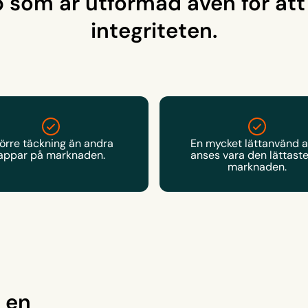
 som är utformad även för att
integriteten.
örre täckning än andra
En mycket lättanvänd a
appar på marknaden.
anses vara den lättast
marknaden.
 en