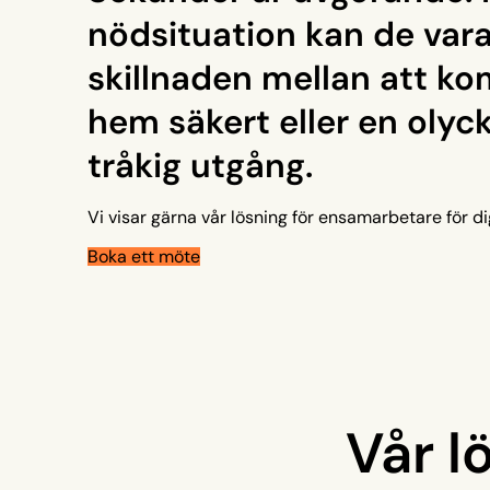
nödsituation kan de var
skillnaden mellan att k
hem säkert eller en oly
tråkig utgång.
Vi visar gärna vår lösning för ensamarbetare för di
Boka ett möte
Vår l