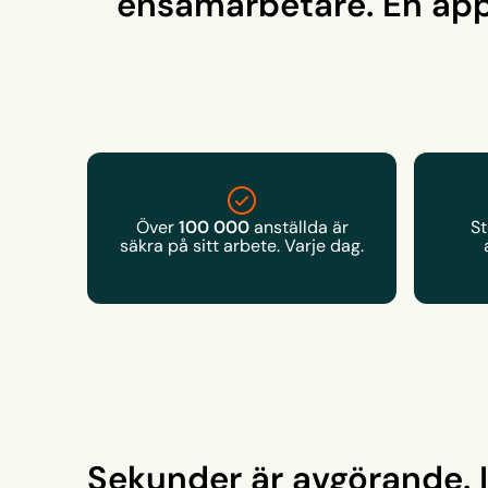
ensamarbetare. En app
100 000
Över
anställda är
St
säkra på sitt arbete. Varje dag.
Sekunder är avgörande. I