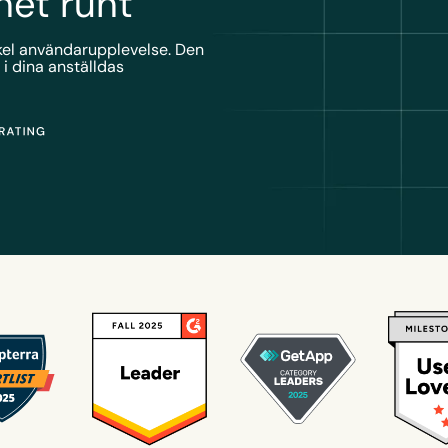
et runt
kel användarupplevelse. Den
 i dina anställdas