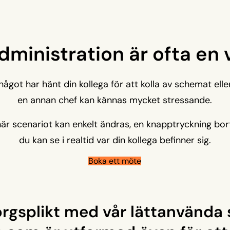
dministration är ofta en 
got har hänt din kollega för att kolla av schemat elle
en annan chef kan kännas mycket stressande.
här scenariot kan enkelt ändras, en knapptryckning bor
du kan se i realtid var din kollega befinner sig.
Boka ett möte
orgsplikt med vår lättanvända 