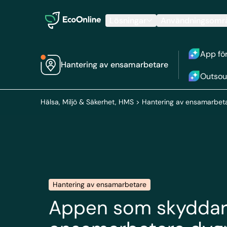
EcoOnline
Lösningar
Användningsomr
App fö
Hantering av ensamarbetare
Outsou
Hälsa, Miljö & Säkerhet, HMS
>
Hantering av ensamarbet
Hantering av ensamarbetare
Appen som skyddar