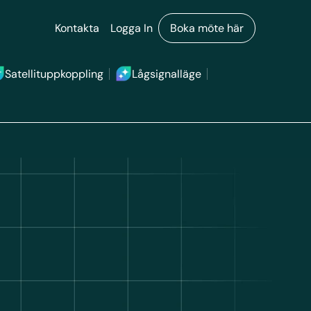
Kontakta
Logga In
Boka möte här
Satellituppkoppling
Lågsignalläge