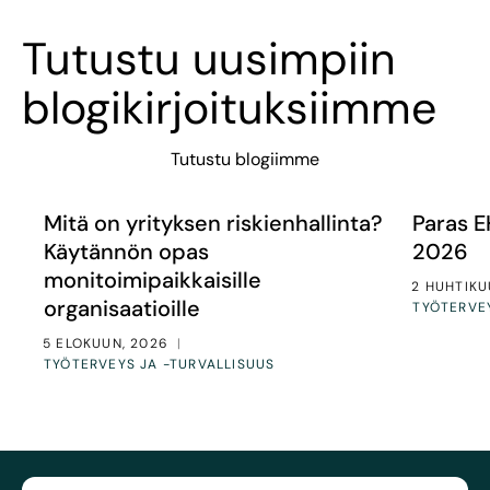
Tutustu uusimpiin
blogikirjoituksiimme
Tutustu blogiimme
Mitä on yrityksen riskienhallinta? Käytännön opas monito
Paras EH
Artikkelit
Artikkeli
Mitä on yrityksen riskienhallinta?
Paras 
Käytännön opas
2026
monitoimipaikkaisille
2 HUHTIKU
organisaatioille
TYÖTERVEY
5 ELOKUUN, 2026
|
TYÖTERVEYS JA -TURVALLISUUS