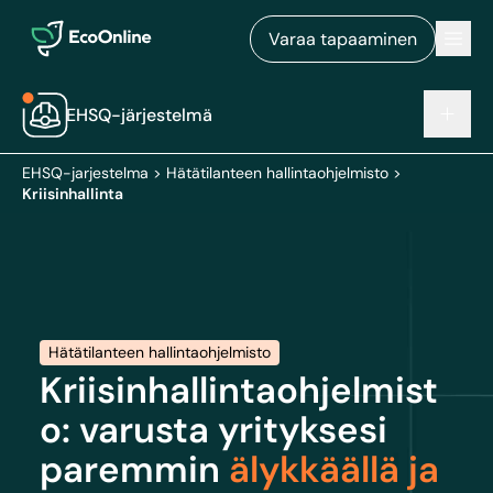
EcoOnline
Men
Varaa tapaaminen
EHSQ-järjestelmä
EHSQ-jarjestelma
>
Hätätilanteen hallintaohjelmisto
>
Kriisinhallinta
Hätätilanteen hallintaohjelmisto
Kriisinhallintaohjelmist
o: varusta yrityksesi
paremmin
älykkäällä ja