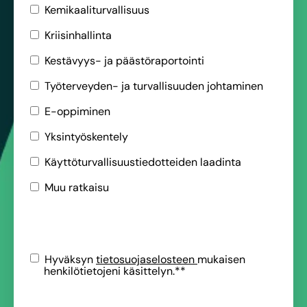
Kemikaaliturvallisuus
Kriisinhallinta
Kestävyys- ja päästöraportointi
Työterveyden- ja turvallisuuden johtaminen
E-oppiminen
Yksintyöskentely
Käyttöturvallisuustiedotteiden laadinta
Muu ratkaisu
Hyväksyn
tietosuojaselosteen
mukaisen
henkilötietojeni käsittelyn.*
*