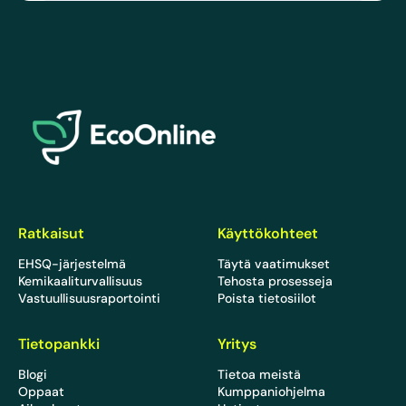
EcoOnline
Ratkaisut
Käyttökohteet
EHSQ-järjestelmä
Täytä vaatimukset
Kemikaaliturvallisuus
Tehosta prosesseja
Vastuullisuusraportointi
Poista tietosiilot
Tietopankki
Yritys
Blogi
Tietoa meistä
Oppaat
Kumppaniohjelma