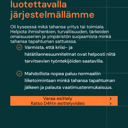
luotettavalla
järjestelmällämme
Oli kyseessä mikä tahansa yritys tai toimiala.
Helpota ihmishenkien, turvallisuuden, tärkeiden
omaisuuserien ja ympäristön suojaamista minkä
tahansa tapahtuman sattuessa.
Varmista, että kriisi- ja
hätätilannesuunnitelmat ovat helposti niitä
tarvitsevien työntekijöiden saatavilla.
Mahdollista nopea paluu normaaliin
liiketoimintaan minkä tahansa tapahtuman
jälkeen ja palauta vaatimustenmukaisuus.
Varaa esittely
Katso D4H:n esittelyvideo