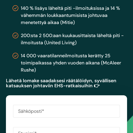
140 % lisäys läheltä piti -ilmoituksissa ja 14 %
vähemmän loukkaantumisista johtuvaa
menetettyä aikaa (Mitie)
200:sta 2 500:aan kuukausittaista läheltä piti -
ilmoitusta (United Living)
14 000 vaaratilanneilmoitusta kerätty 25
toimipaikassa yhden vuoden aikana (McAleer
Rushe)
Lähetä lomake saadaksesi räätälöidyn, syvällisen
katsauksen johtaviin EHS-ratkaisuihin 👉