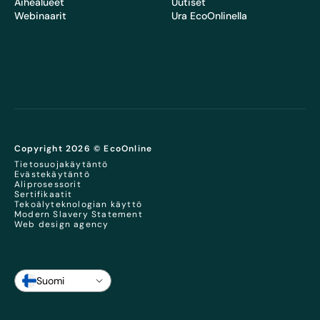
Aihealueet
Uutiset
Webinaarit
Ura EcoOnlinella
Copyright 2026 © EcoOnline
Tietosuojakäytäntö
Evästekäytäntö
Aliprosessorit
Sertifikaatit
Tekoälyteknologian käyttö
Modern Slavery Statement
Web design agency
Suomi