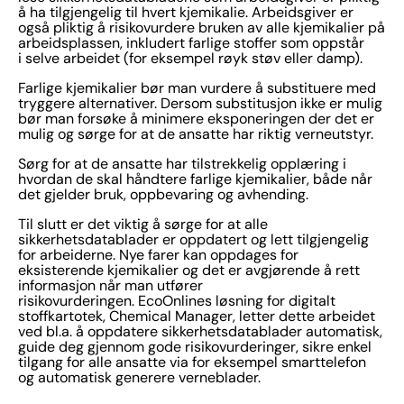
å ha tilgjengelig til hvert kjemikalie. Arbeidsgiver er
også pliktig å risikovurdere bruken av alle kjemikalier på
arbeidsplassen, inkludert farlige stoffer som oppstår
i selve arbeidet (for eksempel røyk støv eller damp).
Farlige kjemikalier bør man vurdere å substituere med
tryggere alternativer. Dersom substitusjon ikke er mulig
bør man forsøke å minimere eksponeringen der det er
mulig og sørge for at de ansatte har riktig verneutstyr.
Sørg for at de ansatte har tilstrekkelig opplæring i
hvordan de skal håndtere farlige kjemikalier, både når
det gjelder bruk, oppbevaring og avhending.
Til slutt er det viktig å sørge for at alle
sikkerhetsdatablader er oppdatert og lett tilgjengelig
for arbeiderne. Nye farer kan oppdages for
eksisterende kjemikalier og det er avgjørende å rett
informasjon når man utfører
risikovurderingen. EcoOnlines løsning for digitalt
stoffkartotek, Chemical Manager, letter dette arbeidet
ved bl.a. å oppdatere sikkerhetsdatablader automatisk,
guide deg gjennom gode risikovurderinger, sikre enkel
tilgang for alle ansatte via for eksempel smarttelefon
og automatisk generere verneblader.