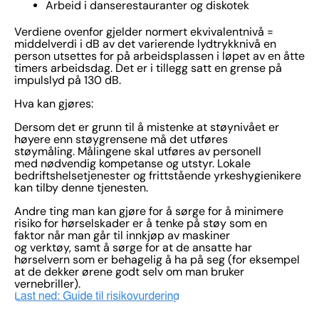
Arbeid i danserestauranter og diskotek
Verdiene ovenfor gjelder normert ekvivalentnivå =
middelverdi i dB av det varierende lydtrykknivå en
person utsettes for på arbeidsplassen i løpet av en åtte
timers arbeidsdag. Det er i tillegg satt en grense på
impulslyd på 130 dB.
Hva kan gjøres:
Dersom det er grunn til å mistenke at støynivået er
høyere enn støygrensene må det utføres
støymåling. Målingene skal utføres av personell
med nødvendig kompetanse og utstyr. Lokale
bedriftshelsetjenester og frittstående yrkeshygienikere
kan tilby denne tjenesten.
Andre ting man kan gjøre for å sørge for å minimere
risiko for hørselskader er å tenke på støy som en
faktor når man går til innkjøp av maskiner
og verktøy, samt å sørge for at de ansatte har
hørselvern som er behagelig å ha på seg (for eksempel
at de dekker ørene godt selv om man bruker
vernebriller).