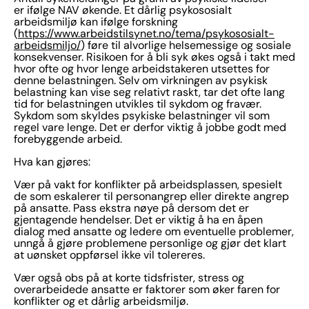
er ifølge NAV økende. Et dårlig psykososialt
arbeidsmiljø kan ifølge forskning
(
https://www.arbeidstilsynet.no/tema/psykososialt-
arbeidsmiljo/
) føre til alvorlige helsemessige og sosiale
konsekvenser. Risikoen for å bli syk økes også i takt med
hvor ofte og hvor lenge arbeidstakeren utsettes for
denne belastningen. Selv om virkningen av psykisk
belastning kan vise seg relativt raskt, tar det ofte lang
tid for belastningen utvikles til sykdom og fravær.
Sykdom som skyldes psykiske belastninger vil som
regel vare lenge. Det er derfor viktig å jobbe godt med
forebyggende arbeid.
Hva kan gjøres:
Vær på vakt for konflikter på arbeidsplassen, spesielt
de som eskalerer til personangrep eller direkte angrep
på ansatte. Pass ekstra nøye på dersom det er
gjentagende hendelser. Det er viktig å ha en åpen
dialog med ansatte og ledere om eventuelle problemer,
unngå å gjøre problemene personlige og gjør det klart
at uønsket oppførsel ikke vil tolereres.
Vær også obs på at korte tidsfrister, stress og
overarbeidede ansatte er faktorer som øker faren for
konflikter og et dårlig arbeidsmiljø.