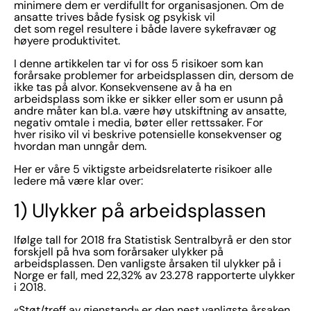
minimere dem er verdifullt for organisasjonen. Om de
ansatte trives både fysisk og psykisk vil
det som regel resultere i både lavere sykefravær og
høyere produktivitet.
I denne artikkelen tar vi for oss 5 risikoer som kan
forårsake problemer for arbeidsplassen din, dersom de
ikke tas på alvor. Konsekvensene av å ha en
arbeidsplass som ikke er sikker eller som er usunn på
andre måter kan bl.a. være høy utskiftning av ansatte,
negativ omtale i media, bøter eller rettssaker. For
hver risiko vil vi beskrive potensielle konsekvenser og
hvordan man unngår dem.
Her er våre 5 viktigste arbeidsrelaterte risikoer alle
ledere må være klar over:
1) Ulykker på arbeidsplassen
Ifølge tall for 2018 fra Statistisk Sentralbyrå er den stor
forskjell på hva som forårsaker ulykker på
arbeidsplassen. Den vanligste årsaken til ulykker på i
Norge er fall, med 22,32% av 23.278 rapporterte ulykker
i 2018.
«Støt/treff av gjenstand» er den nest vanligste årsaken