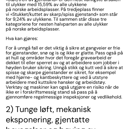
til ulykker med 15,59% av alle ulykkene
på norske arbeidsplasser. På tredjeplass finner
vi «Stukket/kuttet av skarp/spiss gjenstand» som står
for 9,24% av ulykkene. Til sammen står disse tre
kategoriene for nesten halvparten av alle ulykker
på norske arbeidsplasser.
Hva kan gjøres:
For å unngå fall er det viktig å sikre at gangveier er frie
for gjenstander, snø og is og ikke er glatte. Pass også på
at hull og områder hvor det foregår gravearbeid er
dekket til eller sperret av og at arbeidere som jobber i
høyden bruker sikring. Unngå stikk og kutt ved å sikre at
spisse og skarpe gjenstander er sikret, for eksempel
med hjørne- og kantbeskyttere og ved å utstyre
arbeidere med kuttsikre hansker og arbeidstøy.
Verktøy og maskiner kan også utgjøre en risiko når de
ikke er i forskriftsmessig stand så pass på å
gjennomføre regelmessige inspeksjoner og vedlikehold.
2) Tunge løft, mekanisk
eksponering, gjentatte