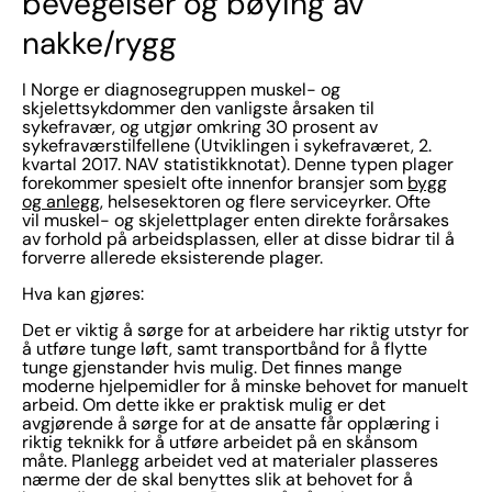
bevegelser og bøying av
nakke/rygg
I Norge er diagnosegruppen muskel- og
skjelettsykdommer den vanligste årsaken til
sykefravær, og utgjør omkring 30 prosent av
sykefraværstilfellene (Utviklingen i sykefraværet, 2.
kvartal 2017. NAV statistikknotat). Denne typen plager
forekommer spesielt ofte innenfor bransjer som
bygg
og anlegg
, helsesektoren og flere serviceyrker. Ofte
vil muskel- og skjelettplager enten direkte forårsakes
av forhold på arbeidsplassen, eller at disse bidrar til å
forverre allerede eksisterende plager.
Hva kan gjøres:
Det er viktig å sørge for at arbeidere har riktig utstyr for
å utføre tunge løft, samt transportbånd for å flytte
tunge gjenstander hvis mulig. Det finnes mange
moderne hjelpemidler for å minske behovet for manuelt
arbeid. Om dette ikke er praktisk mulig er det
avgjørende å sørge for at de ansatte får opplæring i
riktig teknikk for å utføre arbeidet på en skånsom
måte. Planlegg arbeidet ved at materialer plasseres
nærme der de skal benyttes slik at behovet for å