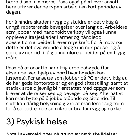
bære disse minimeres. Pass også på at hver ansatt
bare utfører denne typen arbeid i en kort periode av
dagen.
For å hindre skader i rygg og skuldre er det viktig å
unngå repeterende bevegelser over lang tid. Arbeidere
som jobber med håndholdt verktøy vil også kunne
oppleve slitasjeskader i armer og håndledd,
spesielt om arbeidet krever mye kraft. For å motvirke
dette er det avgjørende å legge inn nok pauser og å
sette av nok tid til å gjennomføre arbeidet på en trygg
måte.
Pass på at ansatte har riktig arbeidshøyde (for
eksempel ved hjelp av bord hvor høyden kan
justeres). For ansatte som jobber på PC er det viktig at
de har gode kontorstoler og en god sittestilling, samt at
statisk arbeid jevnlig blir erstattet med oppgaver som
krever at de reiser seg og beveger på seg. Alternativt
kan man bytte på å jobbe stående og sittende. Til
slutt kan dårlig belysning gjøre at man lener seg frem
for å se bedre, noe som ikke er bra for rygg og nakke.
3) Psykisk helse
Antall sykemeldinger på grunn av psykiske lidelser