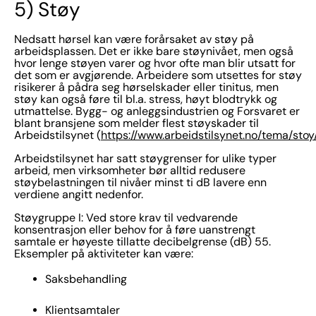
5) Støy
Nedsatt hørsel kan være forårsaket av støy på
arbeidsplassen. Det er ikke bare støynivået, men også
hvor lenge støyen varer og hvor ofte man blir utsatt for
det som er avgjørende. Arbeidere som utsettes for støy
risikerer å pådra seg hørselskader eller tinitus, men
støy kan også føre til bl.a. stress, høyt blodtrykk og
utmattelse. Bygg- og anleggsindustrien og Forsvaret er
blant bransjene som melder flest støyskader til
Arbeidstilsynet (
https://www.arbeidstilsynet.no/tema/stoy
Arbeidstilsynet har satt støygrenser for ulike typer
arbeid, men virksomheter bør alltid redusere
støybelastningen til nivåer minst ti dB lavere enn
verdiene angitt nedenfor.
Støygruppe I: Ved store krav til vedvarende
konsentrasjon eller behov for å føre uanstrengt
samtale er høyeste tillatte decibelgrense (dB) 55.
Eksempler på aktiviteter kan være:
Saksbehandling
Klientsamtaler