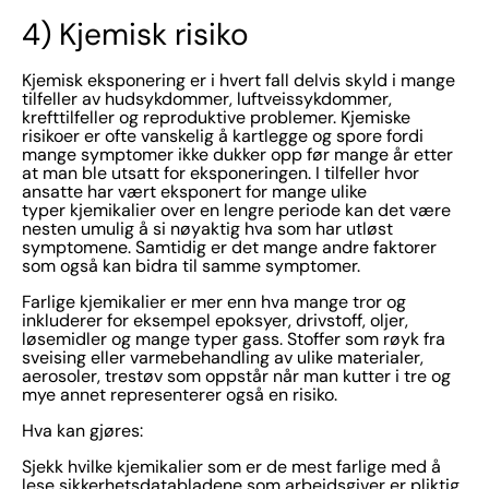
4) Kjemisk risiko
Kjemisk eksponering er i hvert fall delvis skyld i mange
tilfeller av hudsykdommer, luftveissykdommer,
krefttilfeller og reproduktive problemer. Kjemiske
risikoer er ofte vanskelig å kartlegge og spore fordi
mange symptomer ikke dukker opp før mange år etter
at man ble utsatt for eksponeringen. I tilfeller hvor
ansatte har vært eksponert for mange ulike
typer kjemikalier over en lengre periode kan det være
nesten umulig å si nøyaktig hva som har utløst
symptomene. Samtidig er det mange andre faktorer
som også kan bidra til samme symptomer.
Farlige kjemikalier er mer enn hva mange tror og
inkluderer for eksempel epoksyer, drivstoff, oljer,
løsemidler og mange typer gass. Stoffer som røyk fra
sveising eller varmebehandling av ulike materialer,
aerosoler, trestøv som oppstår når man kutter i tre og
mye annet representerer også en risiko.
Hva kan gjøres:
Sjekk hvilke kjemikalier som er de mest farlige med å
lese sikkerhetsdatabladene som arbeidsgiver er pliktig