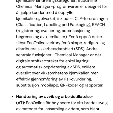
kjemikaliehåndteringskategorien. EcoOnline
Chemical Manager-programvaren er designet for
å hjelpe kunder med å oppfylle
kjemikalieregelverket, inkludert CLP-forordningen
(Classification, Labelling and Packaging), REACH
(registrering, evaluering, autorisasjon og
begrensning av kjemikalier). For å oppnå dette
tilbyr EcoOnline verktøy for å skape, redigere og
distribuere sikkerhetsdatablad (SDS). Andre
sentrale funksjoner i Chemical Manager er det
digitale stoffkartoteket for enkel lagring
og automatisk oppdatering av SDS, enklere
oversikt over virksomhetens kjemikalier, mer
effektiv gjennomføring av risikovurdering,
substitusjon, mobilapp, QR-koder og rapporter.
Håndtering av avvik og arbeidstillatelser
(AT):
EcoOnline får høy score for sitt brede utvalg
av metoder for innsamling av data, som blant