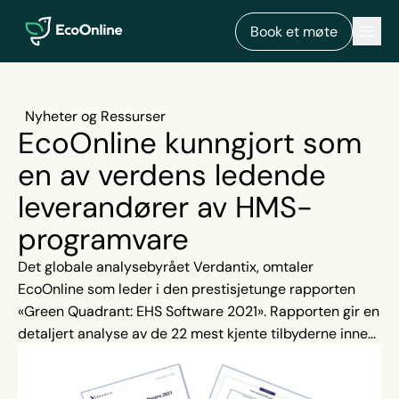
EcoOnline
Men
Book et møte
Nyheter og Ressurser
EcoOnline kunngjort som
en av verdens ledende
leverandører av HMS-
programvare
Det globale analysebyrået Verdantix, omtaler
EcoOnline som leder i den prestisjetunge rapporten
«Green Quadrant: EHS Software 2021». Rapporten gir en
detaljert analyse av de 22 mest kjente tilbyderne innen
HMS-programvare i verden.