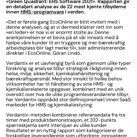
«Green Quadrant: EHS Software 2021». Rapporten gir
en detaljert analyse av de 22 mest kjente tilbyderne
innen
HMS-programvare
i verden.
«Det er første gang EcoOnline er blitt invitert med i
denne analysen, og at vi dermed klatrer rett inn som
«en leder» er noe vi er enormt stolte av. Denne
anerkjennelsen er et bevis på at vår innsats med å
hjelpe våre kunder til en tryggere og mer bærekraftig
arbeidsplass blir lagt merke til», sier administrerende
direktør i EcoOnline, Göran Lindö.
Verdantix er et uavhengig byrå som gjennom ulike typer
forskning og analyse tilbyr strategisk rådgivning innen
helse, miljø, sikkerhet, kjemikaliehåndtering og
bærekraftspørsmål. Med stor innsikt til hvilke behov
virksomheter har til håndtering av sine HMS- og
kjemikalierelaterte oppgaver, kombinert med en unik
oversikt over hva de ulike programleverandørene tilbyr,
har Verdantix oppnådd stor definisjonsmakt innen SaaS
markedet for HMS og kjemikaliestyring.
Verdantix-metoden kombinerer referansedata fra tre
timer med produktdemonstrasjon, et 332-punkts
spørreskjema samt intervjuer av ulike kunder.
Resultatet er en nyttig rapport som kategoriserer de
forskjellige leverandørene som utfordrere, innovatører,