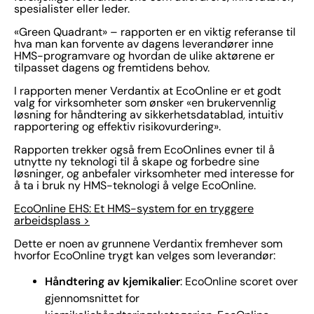
spesialister eller leder.
«Green Quadrant» – rapporten er en viktig referanse til
hva man kan forvente av dagens leverandører inne
HMS-programvare og hvordan de ulike aktørene er
tilpasset dagens og fremtidens behov.
I rapporten mener Verdantix at EcoOnline er et godt
valg for virksomheter som ønsker «en brukervennlig
løsning for håndtering av sikkerhetsdatablad, intuitiv
rapportering og effektiv risikovurdering».
Rapporten trekker også frem EcoOnlines evner til å
utnytte ny teknologi til å skape og forbedre sine
løsninger, og anbefaler virksomheter med interesse for
å ta i bruk ny HMS-teknologi å velge EcoOnline.
EcoOnline EHS: Et HMS-system for en tryggere
arbeidsplass >
Dette er noen av grunnene Verdantix fremhever som
hvorfor EcoOnline trygt kan velges som leverandør:
Håndtering av kjemikalier
: EcoOnline scoret over
gjennomsnittet for