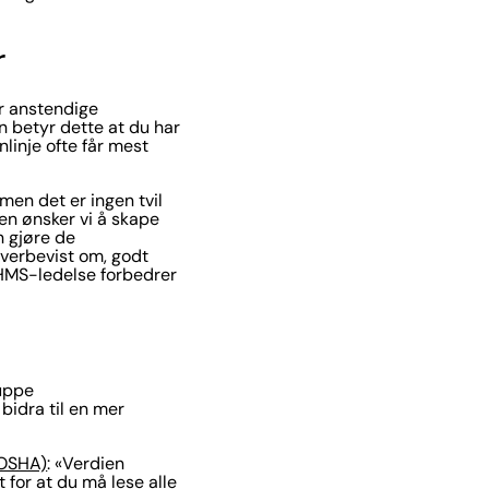
r
r anstendige
n betyr dette at du har
linje ofte får mest
en det er ingen tvil
en ønsker vi å skape
n gjøre de
verbevist om, godt
d HMS-ledelse forbedrer
ruppe
bidra til en mer
OSHA)
: «Verdien
for at du må lese alle