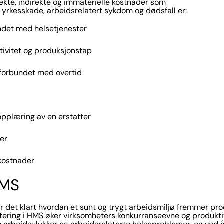
ekte, indirekte og immaterielle kostnader som
 yrkesskade, arbeidsrelatert sykdom og dødsfall er:
ndet med helsetjenester
tivitet og produksjonstap
forbundet med overtid
opplæring av en erstatter
ier
kostnader
HMS
er det klart hvordan et sunt og trygt arbeidsmiljø fremmer pro
tering i HMS øker virksomheters konkurranseevne og produkti