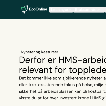
EcoOnline
Løsninger
Bruksområder
Nyheter og Ressurser
Derfor er HMS-arbei
relevant for toppled
Det kommer ikke som sjokkerende nyheter at
eller ikke-eksisterende fokus på helse, miljø 
sikkerhet på arbeidsplassen kan bli kostbart
visste du at for hver investert krone i HMS gi
avkastning på over det dobbelte?