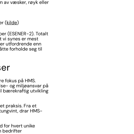
m av væsker, røyk eller
er (
kilde
)
oer (ESENER-2). Totalt
t vi synes er mest
mer utfordrende enn
tte forholde seg til
ser
rre fokus på HMS.
lse- og miljøansvar på
l bærekraftig utvikling
t praksis. Fra et
 tungvint, drar HMS-
d for hvert unike
 bedrifter