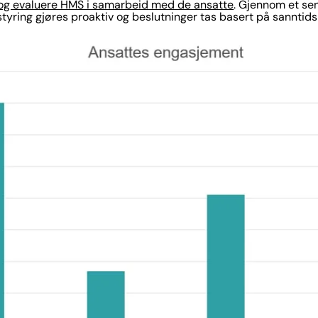
 og evaluere HMS i samarbeid med de ansatte
. Gjennom et sen
tyring gjøres proaktiv og beslutninger tas basert på sanntid