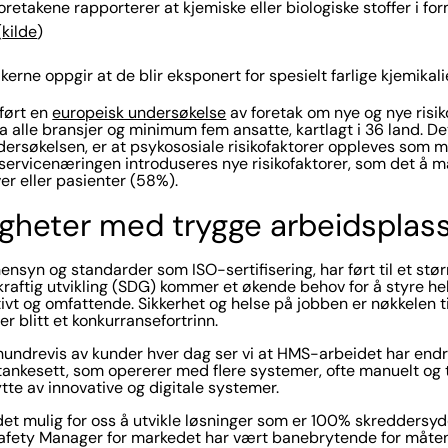
etakene rapporterer at kjemiske eller biologiske stoffer i for
(
kilde
)
erne oppgir at de blir eksponert for spesielt farlige kjemikali
ført en
europeisk undersøkelse
av foretak om nye og nye risik
ra alle bransjer og minimum fem ansatte, kartlagt i 36 land. De
dersøkelsen, er at psykososiale risikofaktorer oppleves som 
 servicenæringen introduseres nye risikofaktorer, som det å må
ver eller pasienter (58%).
igheter med trygge arbeidsplas
ensyn og standarder som ISO-sertifisering, har ført til et stø
aftig utvikling (SDG) kommer et økende behov for å styre he
ivt og omfattende. Sikkerhet og helse på jobben er nøkkelen ti
er blitt et konkurransefortrinn.
ndrevis av kunder hver dag ser vi at HMS-arbeidet har endre
k tankesett, som opererer med flere systemer, ofte manuelt og
ytte av innovative og digitale systemer.
 det mulig for oss å utvikle løsninger som er 100% skreddersyd
Safety Manager for markedet har vært banebrytende for måten