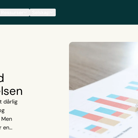
Ressurser
Selskap
d
elsen
 dårlig
og
. Men
r en