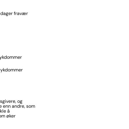
4 dager fravær
g sykdommer
g sykdommer
sgivere, og
e enn andre, som
kle å
som øker