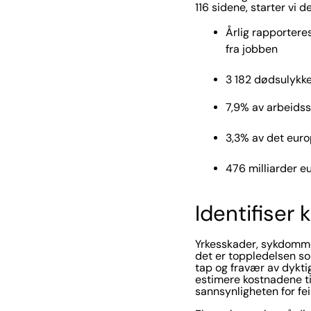
116 sidene, starter vi
Årlig rapportere
fra jobben
3 182 dødsulykk
7,9% av arbeids
3,3% av det euro
476 milliarder e
Identifiser
Yrkesskader, sykdommer
det er toppledelsen s
tap og fravær av dyktig
estimere kostnadene ti
sannsynligheten for fei