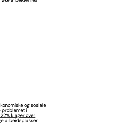
å øke arbeidernes
 økonomiske og sosiale
e problemet i
 22% klager over
nge arbeidsplasser