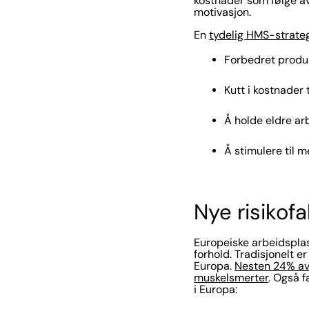
kostnader som følge av
motivasjon.
En
tydelig HMS-strate
Forbedret produ
Kutt i kostnader 
Å holde eldre ar
Å stimulere til 
Nye risikof
Europeiske arbeidsplas
forhold. Tradisjonelt 
Europa.
Nesten 24% av
muskelsmerter
. Også f
i Europa: