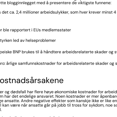
 dette blogginnlegget med å presentere de viktigste funnene:
s det ca. 2,4 millioner arbeidsulykker, som hver krever minst 
er ble rapportert i EUs medlemsstater
styrken led av helseproblemer
peiske BNP brukes til å håndtere arbeidsrelaterte skader o
uro: årlige samfunnskostnader for arbeidsrelaterte skader o
 kostnadsårsakene
 og dødsfall har flere høye økonomiske kostnader for arbeid
om har det endelige ansvaret. Noen kostnader er mer åpenbar
e ansatte. Andre negative effekter som kanskje ikke er like en
l kan være når ansatte går på jobb til tross for sykdom, noe 
l.