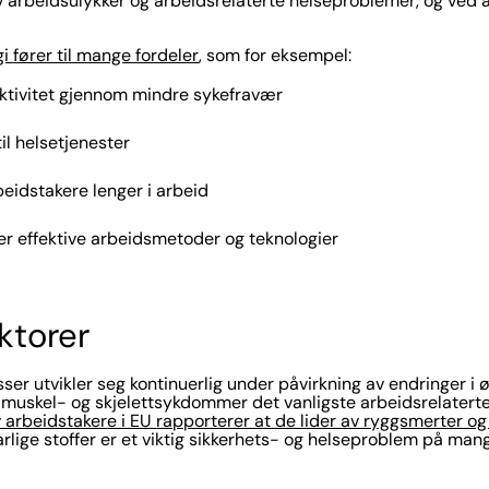
 arbeidsulykker og arbeidsrelaterte helseproblemer, og ved 
gi
fører til mange fordeler
, som for eksempel:
ktivitet gjennom mindre sykefravær
til helsetjenester
beidstakere lenger i arbeid
mer effektive arbeidsmetoder og teknologier
aktorer
ser utvikler seg kontinuerlig under påvirkning av endringer i
er muskel- og skjelettsykdommer det vanligste arbeidsrelatert
 arbeidstaker
e i EU
rapporterer at de lider av ryggsmerter og
arlige stoffer er et viktig sikkerhets- og helseproblem på ma