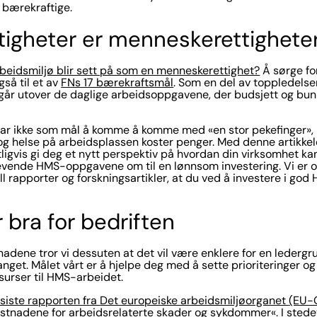
 bærekraftige.
tigheter er menneskerettighete
arbeidsmiljø blir sett på som en menneskerettighet?
Å sørge fo
så til et av
FNs 17 bærekraftsmål
. Som en del av toppledelse
år utover de daglige arbeidsoppgavene, der budsjett og bunn
ar ikke som mål å komme å komme med «en stor pekefinger», m
 og helse på arbeidsplassen koster penger. Med denne artikkel
tligvis gi deg et nytt perspektiv på hvordan din virksomhet ka
evende HMS-oppgavene om til en lønnsom investering. Vi er o
all rapporter og forskningsartikler, at du ved å investere i go
bra for bedriften
tnadene tror vi dessuten at det vil være enklere for en lederg
nget. Målet vårt er å hjelpe deg med å sette prioriteringer og 
essurser til HMS-arbeidet.
siste rapporten fra
Det europeiske arbeidsmiljøorganet
(EU-
nadene for arbeidsrelaterte skader og sykdommer«. I stedet 