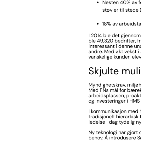
Nesten 40% av for
støv er til stede 
18% av arbeidstak
I 2014 ble det gjennom
ble 49,320 bedrifter, f
interessant i denne un
andre. Med økt vekst i
vanskelige kunder, ele
Skjulte mul
Myndighetskrav, miljøh
Med FNs mål for bærekr
arbeidsplassen, proakt
og investeringer i HMS 
I kommunikasjon med hu
tradisjonelt hierarkis
ledelse i dag tydelig n
Ny teknologi har gjort
behov. Å introdusere 