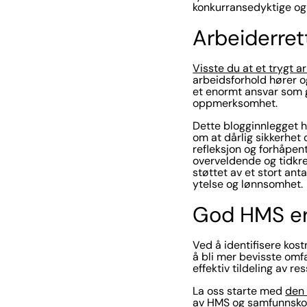
konkurransedyktige og
Arbeiderret
Visste du at et trygt 
arbeidsforhold hører og
et enormt ansvar som g
oppmerksomhet.
Dette blogginnlegget h
om at dårlig sikkerhet
refleksjon og forhåpen
overveldende og tidkr
støttet av et stort ant
ytelse og lønnsomhet.
God HMS er 
Ved å identifisere kos
å bli mer bevisste omfa
effektiv tildeling av r
La oss starte med
den 
av HMS og samfunnskost