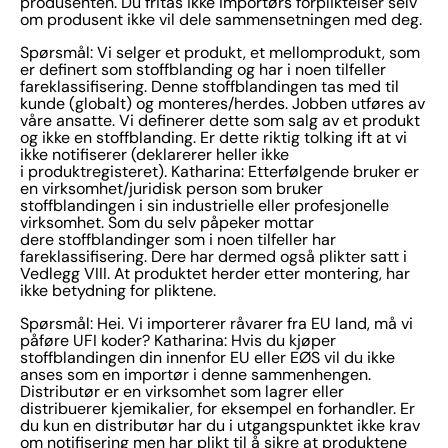
produsenten. Du fritas ikke importørs forpliktelser selv
om produsent ikke vil dele sammensetningen med deg.
Spørsmål: Vi selger et produkt, et mellomprodukt, som
er definert som stoffblanding og har i noen tilfeller
fareklassifisering. Denne stoffblandingen tas med til
kunde (globalt) og monteres/herdes. Jobben utføres av
våre ansatte. Vi definerer dette som salg av et produkt
og ikke en stoffblanding. Er dette riktig tolking ift at vi
ikke notifiserer (deklarerer heller ikke
i produktregisteret). Katharina: Etterfølgende bruker er
en virksomhet/juridisk person som bruker
stoffblandingen i sin industrielle eller profesjonelle
virksomhet. Som du selv påpeker mottar
dere stoffblandinger som i noen tilfeller har
fareklassifisering. Dere har dermed også plikter satt i
Vedlegg VIII. At produktet herder etter montering, har
ikke betydning for pliktene.
Spørsmål: Hei. Vi importerer råvarer fra EU land, må vi
påføre UFI koder? Katharina: Hvis du kjøper
stoffblandingen din innenfor EU eller EØS vil du ikke
anses som en importør i denne sammenhengen.
Distributør er en virksomhet som lagrer eller
distribuerer kjemikalier, for eksempel en forhandler. Er
du kun en distributør har du i utgangspunktet ikke krav
om notifisering men har plikt til å sikre at produktene