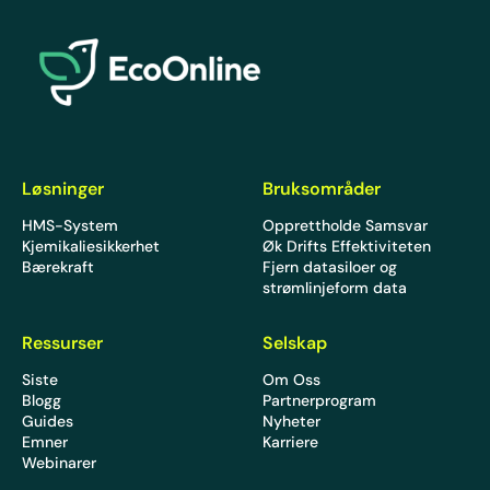
EcoOnline
Løsninger
Bruksområder
HMS-System
Opprettholde Samsvar
Kjemikaliesikkerhet
Øk Drifts Effektiviteten
Bærekraft
Fjern datasiloer og
strømlinjeform data
Ressurser
Selskap
Siste
Om Oss
Blogg
Partnerprogram
Guides
Nyheter
Emner
Karriere
Webinarer