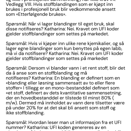
Vedlegg VIII. Hvis stoffblandingen som er kjøpt inn
brukes i profesjonell bruk blir vedkommende ansett
som «Etterfølgende brukes».
Spørsmål: Når vi lager blandinger til eget bruk, skal
disse notifiseres? Katharina: Nei. Kravet om UFI koder
gjelder stoffblandinger som settes på markedet.
Spørsmål: Hvis vi kjøper inn ulike rene kjemikalier, og så
lager egne blandinger som kun benyttes på egen labb,
må vi da notifisere? Katharina: Nei. Kravet om UFI koder
gjelder stoffblandinger som settes på markedet
Spørsmål: Dersom vi blander vann i et rent stoff, blir det
da å anse som en stoffblanding og må
notifiseres? Katharina: En blanding er definert som en
«blanding eller løsning sammensatt av to eller flere
stoffer» I tillegg er en mono-bestanddel definert som
«et stoff, definert av dets kvantitative sammensetning,
der en hovedbestanddel er tilstede til minst 80% (
m/w). Dermed må innholdet av vann dere tilsetter være
på under 20% for at det skal bli ansett som stoff og
ikke stoffblanding.
Spørsmål: Hvordan leser man ut informasjon fra et UFI
nummer? Katharina: UFI koden genereres av en