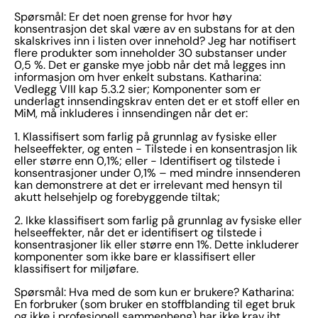
Spørsmål: Er det noen grense for hvor høy
konsentrasjon det skal være av en substans for at den
skalskrives inn i listen over innehold? Jeg har notifisert
flere produkter som inneholder 30 substanser under
0,5 %. Det er ganske mye jobb når det må legges inn
informasjon om hver enkelt substans. Katharina:
Vedlegg VIII kap 5.3.2 sier; Komponenter som er
underlagt innsendingskrav enten det er et stoff eller en
MiM, må inkluderes i innsendingen når det er:
1. Klassifisert som farlig på grunnlag av fysiske eller
helseeffekter, og enten − Tilstede i en konsentrasjon lik
eller større enn 0,1%; eller − Identifisert og tilstede i
konsentrasjoner under 0,1% – med mindre innsenderen
kan demonstrere at det er irrelevant med hensyn til
akutt helsehjelp og forebyggende tiltak;
2. Ikke klassifisert som farlig på grunnlag av fysiske eller
helseeffekter, når det er identifisert og tilstede i
konsentrasjoner lik eller større enn 1%. Dette inkluderer
komponenter som ikke bare er klassifisert eller
klassifisert for miljøfare.
Spørsmål: Hva med de som kun er brukere? Katharina:
En forbruker (som bruker en stoffblanding til eget bruk
og ikke i profesjonell sammenheng) har ikke krav iht