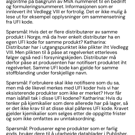
algoritme på bakgrunn av MVA nummeret til en bedrift
og formuleringsnummeret. Informasjonen som er
innlevert iht Vedlegg VIII er fortrolig. Det er ikke mulig å
lese ut for eksempel opplysninger om sammensetning
fra UFI kode.
Spørsmål: Hvis det er flere distributører av samme
produkt i Norge, må da hver enkelt distributør ha en
egen UFI kode for samme produkt? Katharina:
Distributør har i utgangspunktet ikke plikter iht Vedlegg
VIII. Men plikten til å påse at regelverket etterleves
følger også ned i forsyningskjeden. Distributør må
derfor påse at produsenten har notifisert produktet iht
regelverket. Samme UFI kode kan gjelde for samme
stoffblanding under forskjellige navn.
Spørsmål: Forbrukere skal ikke notifisere som du sa,
men må de likevel merkes med UFI koder hvis vi har
eksisterende produkter som ikke er merket? Hvor får
man isåfall tak i disse UFI kodene? Katharina: Hvis du
tenker på kjemikalier som dere allerede har på lager, så
er det ikke krav til at disse skal påføres UFI kode. Kravet
gjelder kjemikalier som selges etter de oppgitte frister
og som ikke omfattes av unntaksordning.
Spørsmål: Produserer egne produkter som er farlig
gods, bruker dere til å utarbeide datablader i Publisher,