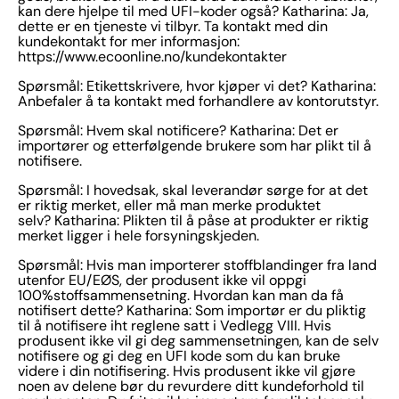
kan dere hjelpe til med UFI-koder også? Katharina: Ja,
dette er en tjeneste vi tilbyr. Ta kontakt med din
kundekontakt for mer informasjon:
https://www.ecoonline.no/kundekontakter
Spørsmål: Etikettskrivere, hvor kjøper vi det? Katharina:
Anbefaler å ta kontakt med forhandlere av kontorutstyr.
Spørsmål: Hvem skal notificere? Katharina: Det er
importører og etterfølgende brukere som har plikt til å
notifisere.
Spørsmål: I hovedsak, skal leverandør sørge for at det
er riktig merket, eller må man merke produktet
selv? Katharina: Plikten til å påse at produkter er riktig
merket ligger i hele forsyningskjeden.
Spørsmål: Hvis man importerer stoffblandinger fra land
utenfor EU/EØS, der produsent ikke vil oppgi
100%stoffsammensetning. Hvordan kan man da få
notifisert dette? Katharina: Som importør er du pliktig
til å notifisere iht reglene satt i Vedlegg VIII. Hvis
produsent ikke vil gi deg sammensetningen, kan de selv
notifisere og gi deg en UFI kode som du kan bruke
videre i din notifisering. Hvis produsent ikke vil gjøre
noen av delene bør du revurdere ditt kundeforhold til