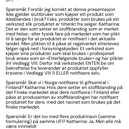
Spørsmål: Forstår jeg korrekt at denne presentasjon
ikke gjelder sluttbruker som kjøper ett produkt som
ikkeblandes i bruk? f.eks. produkter som brukes på ett
verksted slik produktet er tiltenkt fra selger. Katharina:
Det er den som setter en stoffblanding som er merket
med helse- eller fysisk fare på markedet som har plikt
til å sørge for at produktet er notifisert i det aktuelle
landet. Men plikten til å påse at regelverket etterleves
følger også ned i forsyningskjeden. Et verksted som
kjøper sine produkter som skal brukes i profesjonell
bruk anses som en «Etterfølgende bruker» og har plikter
iht Vedlegg VIII. Derfor må verkstedet ENTEN be om
bekreftelse fra leverandør at produktet oppfyller
kravene i Vedlegg VIII 5 ELLER notifisere selv.
Spørsmål: Skal vi i Norge notifisere til giftsentral i
Finland? Katharina: Hvis dere setter en stoffblanding på
det Finske markedet skal dere notifisere i Finland eller
påse at produsenten av stoffblandingen har notifisert
produktet for dere, med det navnet som brukes på det
finske markedet.
Spørsmål: Er det lov med flere produktnavn (samme
formulering) på samme UFI? Katharina: Ja. Men alle må
være innmeldt