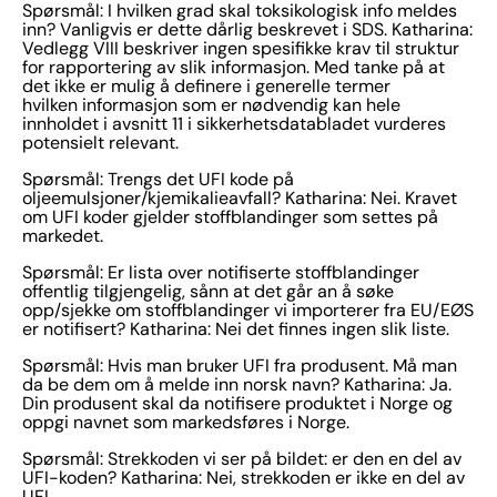
Spørsmål: I hvilken grad skal toksikologisk info meldes
inn? Vanligvis er dette dårlig beskrevet i SDS. Katharina:
Vedlegg VIII beskriver ingen spesifikke krav til struktur
for rapportering av slik informasjon. Med tanke på at
det ikke er mulig å definere i generelle termer
hvilken informasjon som er nødvendig kan hele
innholdet i avsnitt 11 i sikkerhetsdatabladet vurderes
potensielt relevant.
Spørsmål: Trengs det UFI kode på
oljeemulsjoner/kjemikalieavfall? Katharina: Nei. Kravet
om UFI koder gjelder stoffblandinger som settes på
markedet.
Spørsmål: Er lista over notifiserte stoffblandinger
offentlig tilgjengelig, sånn at det går an å søke
opp/sjekke om stoffblandinger vi importerer fra EU/EØS
er notifisert? Katharina: Nei det finnes ingen slik liste.
Spørsmål: Hvis man bruker UFI fra produsent. Må man
da be dem om å melde inn norsk navn? Katharina: Ja.
Din produsent skal da notifisere produktet i Norge og
oppgi navnet som markedsføres i Norge.
Spørsmål: Strekkoden vi ser på bildet: er den en del av
UFI-koden? Katharina: Nei, strekkoden er ikke en del av
UFI.