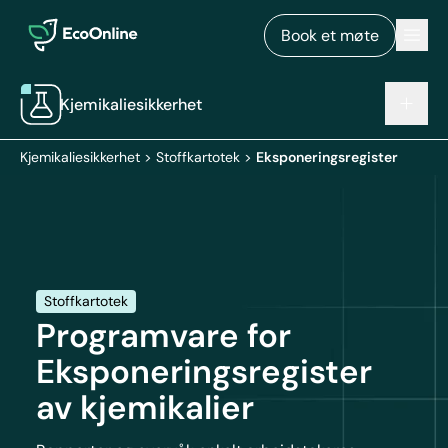
EcoOnline
Men
Book et møte
Kjemikaliesikkerhet
Kjemikaliesikkerhet
>
Stoffkartotek
>
Eksponeringsregister
Stoffkartotek
Programvare for
Eksponeringsregister
av kjemikalier