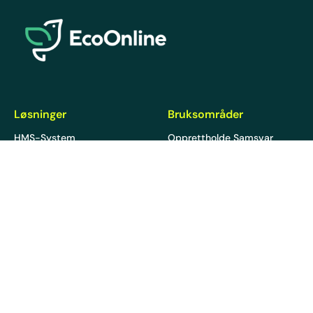
EcoOnline
Løsninger
Bruksområder
HMS-System
Opprettholde Samsvar
Kjemikaliesikkerhet
Øk Drifts Effektiviteten
Bærekraft
Fjern datasiloer og
strømlinjeform data
Ressurser
Selskap
Siste
Om Oss
Blogg
Partnerprogram
Guides
Nyheter
Emner
Karriere
Webinarer