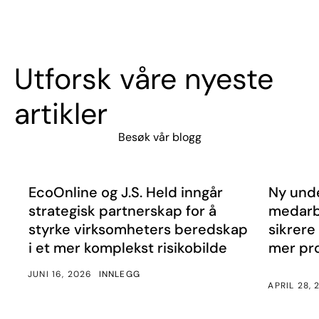
Utforsk våre nyeste
artikler
Besøk vår blogg
EcoOnline og J.S. Held inngår strategisk partnerskap fo
Ny unders
Nyheter
Nyheter
EcoOnline og J.S. Held inngår
Ny unde
strategisk partnerskap for å
medarb
styrke virksomheters beredskap
sikrere
i et mer komplekst risikobilde
mer pr
JUNI 16, 2026
INNLEGG
APRIL 28, 