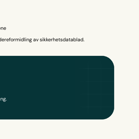
ene
dereformidling av sikkerhetsdatablad.
ang.