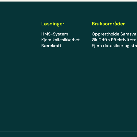
Løsninger
Bruksområder
HMS-System
Opprettholde Samsva
Kjemikaliesikkerhet
Øk Drifts Effektivitet
Bærekraft
Fjern datasiloer og st