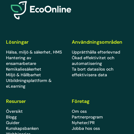
Lösningar
Användningsområden
Hälsa, miljö & säkerhet, HMS
Upprätthålla efterlevnad
Hantering av
Ökad effektivitet och
ensamarbetare
automatisering
Kemikaliesäkerhet
Ta bort datasilos och
Miljö & Hållbarhet
effektivisera data
Utbildningsplattform &
eLearning
Resurser
Företag
Översikt
Om oss
Blogg
Partnerprogram
Guider
Nyheter/PR
Kunskapsbanken
Jobba hos oss
Webbinarier