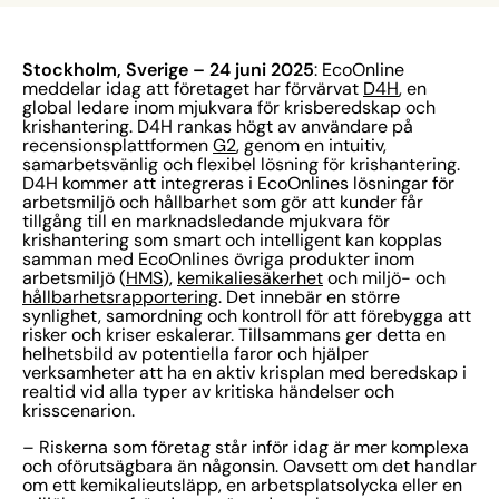
Stockholm, Sverige – 24 juni 2025
: EcoOnline
meddelar idag att företaget har förvärvat
D4H
, en
global ledare inom mjukvara för krisberedskap och
krishantering. D4H rankas högt av användare på
recensionsplattformen
G2
, genom en intuitiv,
samarbetsvänlig och flexibel lösning för krishantering.
D4H kommer att integreras i EcoOnlines lösningar för
arbetsmiljö och hållbarhet som gör att kunder får
tillgång till en marknadsledande mjukvara för
krishantering som smart och intelligent kan kopplas
samman med EcoOnlines övriga produkter inom
arbetsmiljö (
HMS
),
kemikaliesäkerhet
och miljö- och
hållbarhetsrapportering
. Det innebär en större
synlighet, samordning och kontroll för att förebygga att
risker och kriser eskalerar. Tillsammans ger detta en
helhetsbild av potentiella faror och hjälper
verksamheter att ha en aktiv krisplan med beredskap i
realtid vid alla typer av kritiska händelser och
krisscenarion.
– Riskerna som företag står inför idag är mer komplexa
och oförutsägbara än någonsin. Oavsett om det handlar
om ett kemikalieutsläpp, en arbetsplatsolycka eller en