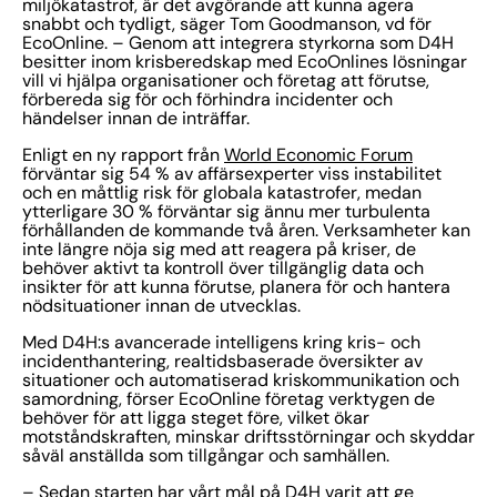
miljökatastrof, är det avgörande att kunna agera
snabbt och tydligt, säger Tom Goodmanson, vd för
EcoOnline. – Genom att integrera styrkorna som D4H
besitter inom krisberedskap med EcoOnlines lösningar
vill vi hjälpa organisationer och företag att förutse,
förbereda sig för och förhindra incidenter och
händelser innan de inträffar.
Enligt en ny rapport från
World Economic Forum
förväntar sig 54 % av affärsexperter viss instabilitet
och en måttlig risk för globala katastrofer, medan
ytterligare 30 % förväntar sig ännu mer turbulenta
förhållanden de kommande två åren. Verksamheter kan
inte längre nöja sig med att reagera på kriser, de
behöver aktivt ta kontroll över tillgänglig data och
insikter för att kunna förutse, planera för och hantera
nödsituationer innan de utvecklas.
Med D4H:s avancerade intelligens kring kris- och
incidenthantering, realtidsbaserade översikter av
situationer och automatiserad kriskommunikation och
samordning, förser EcoOnline företag verktygen de
behöver för att ligga steget före, vilket ökar
motståndskraften, minskar driftsstörningar och skyddar
såväl anställda som tillgångar och samhällen.
– Sedan starten har vårt mål på D4H varit att ge