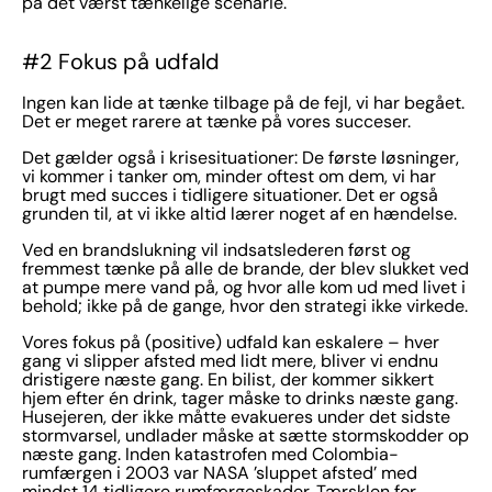
på det værst tænkelige scenarie.
#2 Fokus på udfald
Ingen kan lide at tænke tilbage på de fejl, vi har begået.
Det er meget rarere at tænke på vores succeser.
Det gælder også i krisesituationer: De første løsninger,
vi kommer i tanker om, minder oftest om dem, vi har
brugt med succes i tidligere situationer. Det er også
grunden til, at vi ikke altid lærer noget af en hændelse.
Ved en brandslukning vil indsatslederen først og
fremmest tænke på alle de brande, der blev slukket ved
at pumpe mere vand på, og hvor alle kom ud med livet i
behold; ikke på de gange, hvor den strategi ikke virkede.
Vores fokus på (positive) udfald kan eskalere – hver
gang vi slipper afsted med lidt mere, bliver vi endnu
dristigere næste gang. En bilist, der kommer sikkert
hjem efter én drink, tager måske to drinks næste gang.
Husejeren, der ikke måtte evakueres under det sidste
stormvarsel, undlader måske at sætte stormskodder op
næste gang. Inden katastrofen med Colombia-
rumfærgen i 2003 var NASA ’sluppet afsted’ med
mindst 14 tidligere rumfærgeskader. Tærsklen for