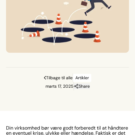
overse de fejl, som de kan føre til. Og af den grund er
det særligt vigtigt at have en plan, der er forberedt på
forhånd, til den slags situationer. I dette indlæg
gennemgår vi 5 fejl og faldgruber, du skal være
opmærksom på i din krisehåndtering. Eller… faktisk skal
du være opmærksom på dem, før det sker, så I sikrer en
god håndtering af krisen. {{cta('58c2026a-fae4-4108-
8c71-9749dfa373e7')}}
Tilbage til alle
Artikler
marts 17, 2025
Share
Din virksomhed bør være godt forberedt til at håndtere
en eventuel krise, ulykke eller hændelse. Faktisk er det