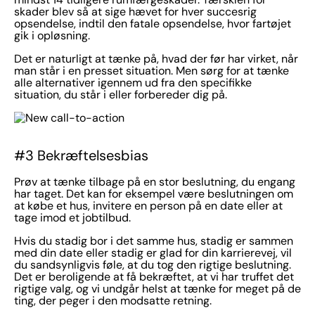
skader blev så at sige hævet for hver succesrig
opsendelse, indtil den fatale opsendelse, hvor fartøjet
gik i opløsning.
Det er naturligt at tænke på, hvad der før har virket, når
man står i en presset situation. Men sørg for at tænke
alle alternativer igennem ud fra den specifikke
situation, du står i eller forbereder dig på.
#3 Bekræftelsesbias
Prøv at tænke tilbage på en stor beslutning, du engang
har taget. Det kan for eksempel være beslutningen om
at købe et hus, invitere en person på en date eller at
tage imod et jobtilbud.
Hvis du stadig bor i det samme hus, stadig er sammen
med din date eller stadig er glad for din karrierevej, vil
du sandsynligvis føle, at du tog den rigtige beslutning.
Det er beroligende at få bekræftet, at vi har truffet det
rigtige valg, og vi undgår helst at tænke for meget på de
ting, der peger i den modsatte retning.