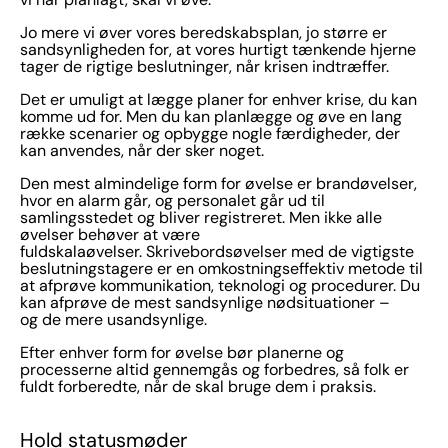
Jo mere vi øver vores beredskabsplan, jo større er
sandsynligheden for, at vores hurtigt tænkende hjerne
tager de rigtige beslutninger, når krisen indtræffer.
Det er umuligt at lægge planer for enhver krise, du kan
komme ud for. Men du kan planlægge og øve en lang
række scenarier og opbygge nogle færdigheder, der
kan anvendes, når der sker noget.
Den mest almindelige form for øvelse er brandøvelser,
hvor en alarm går, og personalet går ud til
samlingsstedet og bliver registreret. Men ikke alle
øvelser behøver at være
fuldskalaøvelser. Skrivebordsøvelser med de vigtigste
beslutningstagere er en omkostningseffektiv metode til
at afprøve kommunikation, teknologi og procedurer. Du
kan afprøve de mest sandsynlige nødsituationer –
og de mere usandsynlige.
Efter enhver form for øvelse bør planerne og
processerne altid gennemgås og forbedres, så folk er
fuldt forberedte, når de skal bruge dem i praksis.
Hold statusmøder