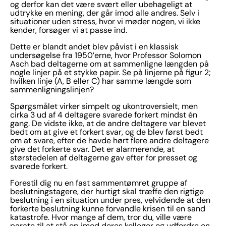
og derfor kan det være svært eller ubehageligt at
udtrykke en mening, der går imod alle andres. Selv i
situationer uden stress, hvor vi møder nogen, vi ikke
kender, forsøger vi at passe ind.
Dette er blandt andet blev påvist i en klassisk
undersøgelse fra 1950’erne, hvor Professor Solomon
Asch bad deltagerne om at sammenligne længden på
nogle linjer på et stykke papir. Se på linjerne på figur 2;
hvilken linje (A, B eller C) har samme længde som
sammenligningslinjen?
Spørgsmålet virker simpelt og ukontroversielt, men
cirka 3 ud af 4 deltagere svarede forkert mindst én
gang. De vidste ikke, at de andre deltagere var blevet
bedt om at give et forkert svar, og de blev først bedt
om at svare, efter de havde hørt flere andre deltagere
give det forkerte svar. Det er alarmerende, at
størstedelen af deltagerne gav efter for presset og
svarede forkert.
Forestil dig nu en fast sammentømret gruppe af
beslutningstagere, der hurtigt skal træffe den rigtige
beslutning i en situation under pres, velvidende at den
forkerte beslutning kunne forvandle krisen til en sand
katastrofe. Hvor mange af dem, tror du, ville være
parate til at stå op imod deres kolleger og udfordre en