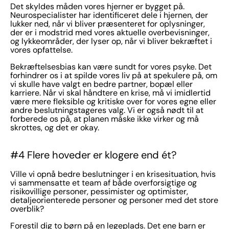
Det skyldes måden vores hjerner er bygget på.
Neurospecialister har identificeret dele i hjernen, der
lukker ned, når vi bliver præsenteret for oplysninger,
der er i modstrid med vores aktuelle overbevisninger,
og lykkeområder, der lyser op, når vi bliver bekræftet i
vores opfattelse.
Bekræftelsesbias kan være sundt for vores psyke. Det
forhindrer os i at spilde vores liv på at spekulere på, om
vi skulle have valgt en bedre partner, bopæl eller
karriere. Når vi skal håndtere en krise, må vi imidlertid
være mere fleksible og kritiske over for vores egne eller
andre beslutningstageres valg. Vi er også nødt til at
forberede os på, at planen måske ikke virker og må
skrottes, og det er okay.
#4 Flere hoveder er klogere end ét?
Ville vi opnå bedre beslutninger i en krisesituation, hvis
vi sammensatte et team af både overforsigtige og
risikovillige personer, pessimister og optimister,
detaljeorienterede personer og personer med det store
overblik?
Forestil dig to børn på en legeplads. Det ene barn er