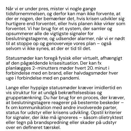
Når vi er under pres, mister vi nogle gange
tidsfornemmelsen, og derfor kan man ikke forvente, at
der er nogen, der bemærker det, hvis krisen udvikler sig
hurtigere end forventet, eller hvis planen ikke virker som
forventet. Vi har brug for et system, der samler og
opsummerer alle de vigtigste signaler for
beslutningstagerne, og udsender alarmer, når vi er nødt
til at stoppe op og genoverveje vores plan – også
selvom vi ikke synes, at der er tid til det.
Statusmøder kan foregå fysisk eller virtuelt, afhængigt
af den pågældende krisesituation. Der kan fx
planlægges 2-minutters møder hvert 20. minut i
forbindelse med en brand, eller halvdagsmøder hver
uge i forbindelse med en pandemi.
Lange eller hyppige statusmøder kræver imidlertid en
vis struktur for at undgå bekræftelsesbias og
gruppetænkning. Du har brug for en proces, der kræver,
at beslutningstagere reagerer på bestemte beskeder –
fx om kommunikation med andre involverede parter,
status for udstyr eller krisens udvikling. Opstil kriterier
for signaler, der ikke må ignoreres – såsom olietryktest
eller tegn på brandspredning eller skader på udstyr
over en defineret tærskel.