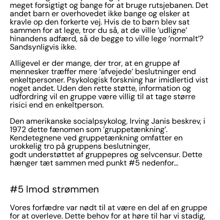
meget forsigtigt og bange for at bruge rutsjebanen. Det
andet barn er overhovedet ikke bange og elsker at
kravle op den forkerte vej. Hvis de to børn blev sat
sammen for at lege, tror du så, at de ville ’udligne’
hinandens adfærd, så de begge to ville lege ’normalt’?
Sandsynligvis ikke.
Alligevel er der mange, der tror, at en gruppe af
mennesker træffer mere ’afvejede’ beslutninger end
enkeltpersoner. Psykologisk forskning har imidlertid vist
noget andet. Uden den rette støtte, information og
udfordring vil en gruppe være villig til at tage større
risici end en enkeltperson.
Den amerikanske socialpsykolog, Irving Janis beskrev, i
1972 dette fænomen som ’gruppetænkning’.
Kendetegnene ved gruppetænkning omfatter en
urokkelig tro på gruppens beslutninger,
godt understøttet af gruppepres og selvcensur. Dette
hænger tæt sammen med punkt #5 nedenfor…
#5 Imod strømmen
Vores forfædre var nødt til at være en del af en gruppe
for at overleve. Dette behov for at høre til har vi stadig,