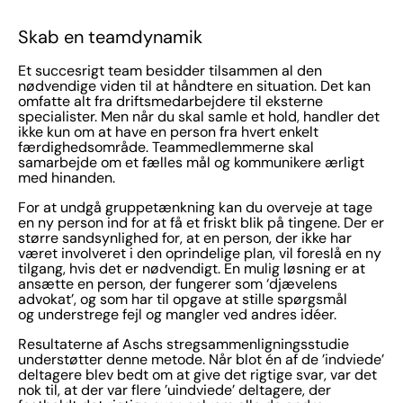
Skab en teamdynamik
Et succesrigt team besidder tilsammen al den
nødvendige viden til at håndtere en situation. Det kan
omfatte alt fra driftsmedarbejdere til eksterne
specialister. Men når du skal samle et hold, handler det
ikke kun om at have en person fra hvert enkelt
færdighedsområde. Teammedlemmerne skal
samarbejde om et fælles mål og kommunikere ærligt
med hinanden.
For at undgå gruppetænkning kan du overveje at tage
en ny person ind for at få et friskt blik på tingene. Der er
større sandsynlighed for, at en person, der ikke har
været involveret i den oprindelige plan, vil foreslå en ny
tilgang, hvis det er nødvendigt. En mulig løsning er at
ansætte en person, der fungerer som ‘djævelens
advokat’, og som har til opgave at stille spørgsmål
og understrege fejl og mangler ved andres idéer.
Resultaterne af Aschs stregsammenligningsstudie
understøtter denne metode. Når blot én af de ’indviede’
deltagere blev bedt om at give det rigtige svar, var det
nok til, at der var flere ’uindviede’ deltagere, der