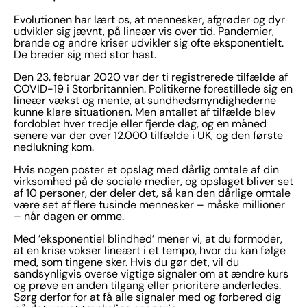
Evolutionen har lært os, at mennesker, afgrøder og dyr
udvikler sig jævnt, på lineær vis over tid. Pandemier,
brande og andre kriser udvikler sig ofte eksponentielt.
De breder sig med stor hast.
Den 23. februar 2020 var der ti registrerede tilfælde af
COVID-19 i Storbritannien. Politikerne forestillede sig en
lineær vækst og mente, at sundhedsmyndighederne
kunne klare situationen. Men antallet af tilfælde blev
fordoblet hver tredje eller fjerde dag, og en måned
senere var der over 12.000 tilfælde i UK, og den første
nedlukning kom.
Hvis nogen poster et opslag med dårlig omtale af din
virksomhed på de sociale medier, og opslaget bliver set
af 10 personer, der deler det, så kan den dårlige omtale
være set af flere tusinde mennesker – måske millioner
– når dagen er omme.
Med ’eksponentiel blindhed’ mener vi, at du formoder,
at en krise vokser lineært i et tempo, hvor du kan følge
med, som tingene sker. Hvis du gør det, vil du
sandsynligvis overse vigtige signaler om at ændre kurs
og prøve en anden tilgang eller prioritere anderledes.
Sørg derfor for at få alle signaler med og forbered dig