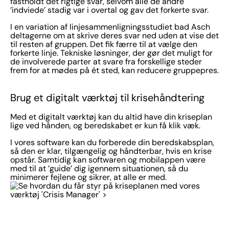
fastholdt det rigtige svar, selvom alle de andre
’indviede’ stadig var i overtal og gav det forkerte svar.
I en variation af linjesammenligningsstudiet bad Asch
deltagerne om at skrive deres svar ned uden at vise det
til resten af gruppen. Det fik færre til at vælge den
forkerte linje. Tekniske løsninger, der gør det muligt for
de involverede parter at svare fra forskellige steder
frem for at mødes på ét sted, kan reducere gruppepres.
Brug et digitalt værktøj til krisehåndtering
Med et digitalt værktøj kan du altid have din kriseplan
lige ved hånden, og beredskabet er kun få klik væk.
I vores software kan du forberede din beredskabsplan,
så den er klar, tilgængelig og håndterbar, hvis en krise
opstår. Samtidig kan softwaren og mobilappen være
med til at ’guide’ dig igennem situationen, så du
minimerer fejlene og sikrer, at alle er med.