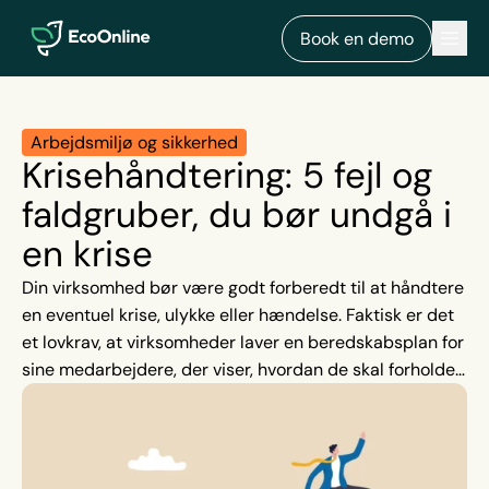
EcoOnline
Men
Book en demo
Arbejdsmiljø og sikkerhed
Krisehåndtering: 5 fejl og
faldgruber, du bør undgå i
en krise
Din virksomhed bør være godt forberedt til at håndtere
en eventuel krise, ulykke eller hændelse. Faktisk er det
et lovkrav, at virksomheder laver en beredskabsplan for
sine medarbejdere, der viser, hvordan de skal forholde
sig i nødsituationer, og hvordan de skal håndtere
hændelser og kriser (Arbejdstilsynet, Miljøstyrelsen &
Arbejdsmiljøgruppen). I krisesituationer er vi under
pres og derfor mere tilbøjelige til at ty til ’genveje’ og