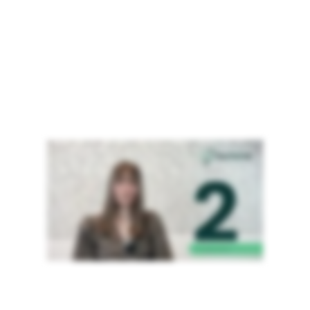
Ifølge den danske arbejdsmiljølov og den europæiske reach-forordning er vi forpligtet til at erstatte farlige kemikalier på
arbejdspladsen, hvis der findes et mindre farligt alternativ, og hvis det er teknisk muligt. Men ting er lovkravene. Når du arbejder
målrettet med supervision, bidrager du også til et mere sikkert arbejdsmiljø for dine kollegaer, og du bidrager positivt til miljøet. Men
hvordan går du til opgaven I praksis? Vi anbefaler typisk fem trin, du kan følge, når du skal justere produkter. Første tritten er at
skabe overblik over jeres stoffer og produkter samt de behov, I har. Når I skal supplere, er det vigtigt at vide, hvilke produkter I har, og
hvordan I bruger dem. I det her trin bør I først rydde op I de produkter, I fysisk har på arbejdspladsen. I bør sikre, at I har
sikkerhedsdatablade og kemiske risikovurdering på jeres produkter. Og I bør lave en liste over dem alle sammen, så I har det fulde
overblik. Når I er så langt, kan I begynde at prioritere, så I for eksempel starter med de produkter eller processer, der medfører størst
far. I trin to kan I begynde at søge efter alternativer. Når I har lavet en prioriteret liste, kan I begynde at afsøge hvilke alternativer, der
findes til de produkter, I skal studiere. Her er det vigtigt at vide, hvilke funktioner produkterne har, og I bør også have afklaret, hvor
mange ressourcer I vil bruge på processen. Og ikke mindst bør I have styr på, hvilke kriterier de nye produkter skal leve op til. Trin tre
handler om at vurdere, sammenligne og vælge jeres alternativer. Når I har udvalgt mulige alternativer, skal I sammenligne dem ud fra
de kriterier, I har opsat. Det kan for eksempel handle om produktets færdighed og sundhedsrisici eller udfordringer ved produktet.
Når I har lavet den vurdering, kan I foretage jeres valg. I trin fire skal I I gang med at afprøve og gennemføre substitutionen. I skal teste
de alternativer, I har fundet for at sikre, at I har valgt det rigtige. Når I har testet og fået et godt resultat, skal I implementere det nye
produkt. Her bør I lægge en plan for, hvem der skal informeres, og hvordan I kommunikerer ændringer. Og det sidste trin er så at få
informeret alle de nødvendige parter. På vores hjemmeside kan du finde forskellige ressourcer om supervision og læse mere om,
hvordan vores system kan hjælpe jer med netop den opgave.