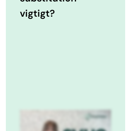
vigtigt?
Det er et krav I arbejdsmiljøloven, at I fjerner erstatter eller begrænser brugen af farlige stoffer og materialer for arbejdspladsen. Hvis
I ikke kan erstatte et stof eller materiale, skal I dokumentere grunden overfor arbejdstilsynet. Og så skal I sikre, at stoffet eller
materialet I stedet bliver brugt så lidt som muligt eller på den måde, der medfører mindst risiko. EU har også fokus på det her område,
og de indfører trinvise begrænsninger af de farligste stoffer. Det europæiske kemikaliagentur Ekka vurderer løbende, hvilke
kemiske stoffer, der er særligt bekymrende. Det er de såkaldte SVHC’er, og de stoffer bliver optaget på EKA’s kandidatliste. Hvis
stofferne på kandidatlisten vurderes at være særligt farlige, bliver de flyttet til godkendelses listen. Og hvis et stof figurerer på
Egas godkendelsesliste, må virksomheder kun bruge dem, hvis de gennemgår en ansøgningsproces. Derfor er det en god at arbejde
med substitution og også se, om I kan ændre for eksempel produktions- eller indkøbsmetoder, så I undgår at blive overrasket af nye
restriktioner. Hvis I vil komme fremtidige restriktioner I forkøbet, er det en god at tjekke kandidatlisten og se, om I allerede nu kan