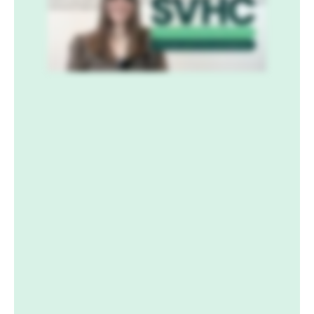
erstatte eventuelle stoffer, som I bruger, der er med på listen. På vores hjemmeside kan du læse mere om, hvordan vores løsning kan
understøtte jeres arbejde med kemisk substitution.