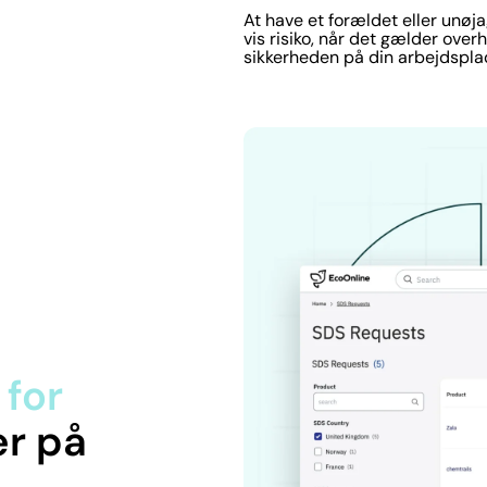
At have et forældet eller unø
vis risiko, når det gælder over
sikkerheden på din arbejdspla
for
r på