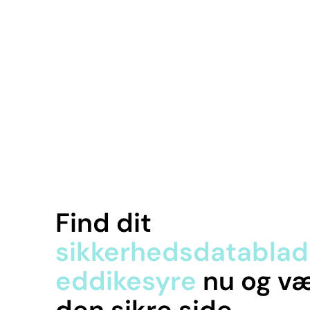
Find dit
sikkerhedsdatablad 
eddikesyre
nu og væ
den sikre side