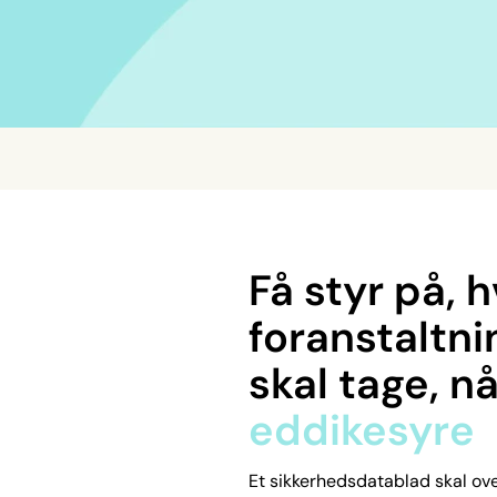
Få styr på, h
foranstaltni
skal tage, n
eddikesyre
Et sikkerhedsdatablad skal ove