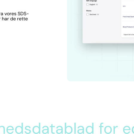
ra vores SDS-
 har de rette
rhedsdatablad for e