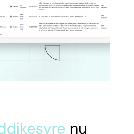
ddikesyre
nu