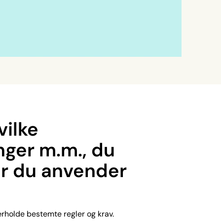
vilke
nger m.m., du
år du anvender
rholde bestemte regler og krav.