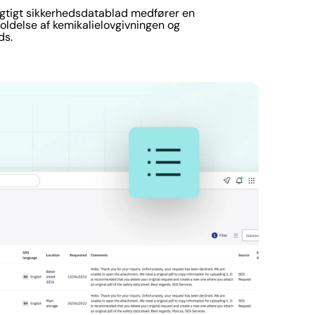
jagtigt sikkerhedsdatablad medfører en
holdelse af kemikalielovgivningen og
ds.