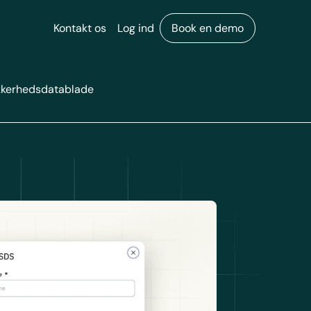
Kontakt os
Log ind
Book en demo
kkerhedsdatablade