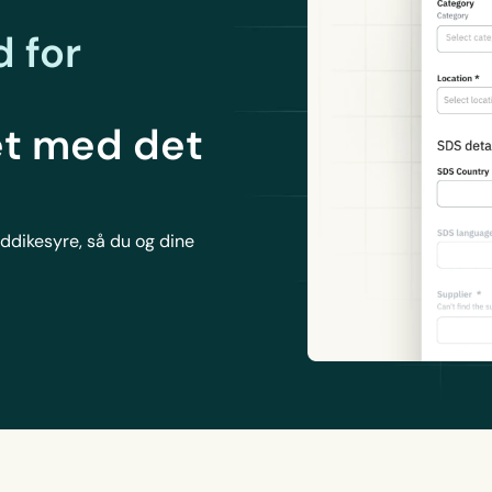
 for
d
et med det
eddikesyre, så du og dine