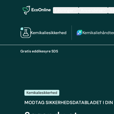
EcoOnline
Løsninger
Anvendelse
R
Kemikaliesikkerhed
Kemikaliehåndte
Gratis eddikesyre SDS
Kemikaliesikkerhed
MODTAG SIKKERHEDSDATABLADET I DIN