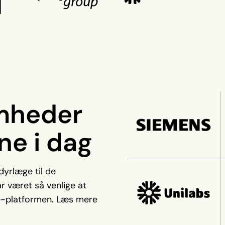
omheder
ne i dag
dyrlæge til de
r været så venlige at
e-platformen. Læs mere