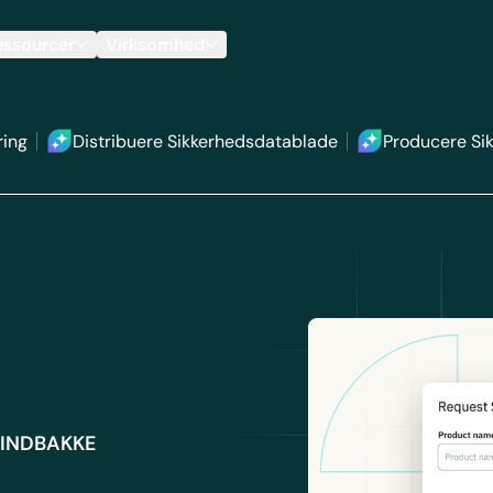
essourcer
Virksomhed
ring
Distribuere Sikkerhedsdatablade
Producere Si
 INDBAKKE