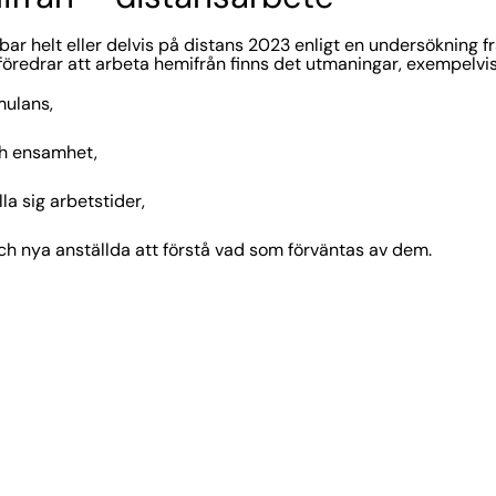
ar helt eller delvis på distans 2023 enligt en undersökning f
föredrar att arbeta hemifrån finns det utmaningar, exempelvi
mulans,
h ensamhet,
lla sig arbetstider,
och nya anställda att förstå vad som förväntas av dem.