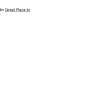
rån
Great Place to
s