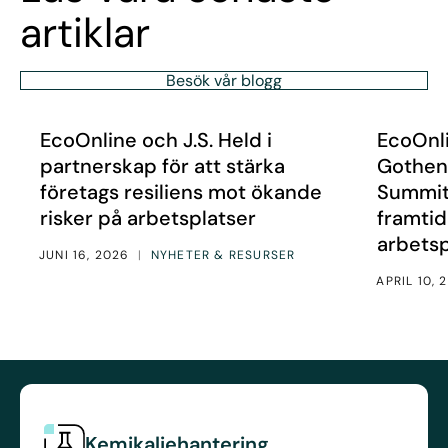
artiklar
Besök vår blogg
EcoOnline och J.S. Held i partnerskap för att stärka för
EcoOnline
Nyheter
Nyheter
EcoOnline och J.S. Held i
EcoOnli
partnerskap för att stärka
Gothenb
företags resiliens mot ökande
Summit 
risker på arbetsplatser
framtid
arbetsp
JUNI 16, 2026
|
NYHETER & RESURSER
APRIL 10, 
Kemikaliehantering