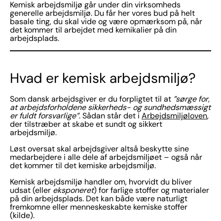
Kemisk arbejdsmiljø går under din virksomheds
generelle arbejdsmiljø. Du får her vores bud på helt
basale ting, du skal vide og være opmærksom på, når
det kommer til arbejdet med kemikalier på din
arbejdsplads.
Hvad er kemisk arbejdsmiljø?
Som dansk arbejdsgiver er du forpligtet til at
”sørge for,
at arbejdsforholdene sikkerheds- og sundhedsmæssigt
er fuldt forsvarlige”
. Sådan står det i
Arbejdsmiljøloven
,
der tilstræber at skabe et sundt og sikkert
arbejdsmiljø.
Løst oversat skal arbejdsgiver altså beskytte sine
medarbejdere i alle dele af arbejdsmiljøet – også når
det kommer til det kemiske arbejdsmiljø.
Kemisk arbejdsmiljø handler om, hvorvidt du bliver
udsat (eller
eksponeret
) for farlige stoffer og materialer
på din arbejdsplads. Det kan både være naturligt
fremkomne eller menneskeskabte kemiske stoffer
(kilde).