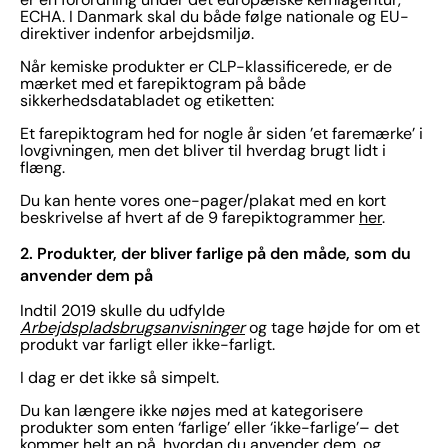
ECHA. I Danmark skal du både følge nationale og EU-
direktiver indenfor arbejdsmiljø.
Når kemiske produkter er CLP-klassificerede, er de
mærket med et farepiktogram på både
sikkerhedsdatabladet og etiketten:
Et farepiktogram hed for nogle år siden ’et faremærke’ i
lovgivningen, men det bliver til hverdag brugt lidt i
flæng.
Du kan hente vores one-pager/plakat med en kort
beskrivelse af hvert af de 9 farepiktogrammer
her
.
2. Produkter, der bliver farlige på den måde, som du
anvender dem på
Indtil 2019 skulle du udfylde
Arbejdspladsbrugsanvisninger
og tage højde for om et
produkt var farligt eller ikke-farligt.
I dag er det ikke så simpelt.
Du kan længere ikke nøjes med at kategorisere
produkter som enten ‘farlige’ eller ‘ikke-farlige’– det
kommer helt an på, hvordan du anvender dem, og