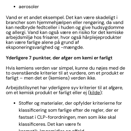
aerosoler
Vand er et andet eksempel. Det kan være skadeligt i
brancher som hjemmehjælpen eller rengøring, da vand
kan nedbryde fedtceller i huden og give hudsygdomme
og allergi. Vand kan også være en risiko for det kemiske
arbejdsmiljø hos frisører, hvor også hårplejeprodukter
kan være farlige alene på grund af
eksponeringsvarighed og -mængde.
Yderligere 7 punkter, der afgør om kemi er farligt
Hvis kemiens verden var simpel, kunne du nøjes med de
to ovenstående kriterier til at vurdere, om et produkt er
farligt – men det er (kemiens) verden ikke.
Arbejdstilsynet har yderligere syv kriterier til at afgøre,
om et kemisk produkt er farligt eller ej (
kilde
):
Stoffer og materialer, der opfylder kriterierne for
klassificering som farlige efter de regler, der er
fastsat i CLP-forordningen, men som ikke skal
klassificeres. Det kan være fx