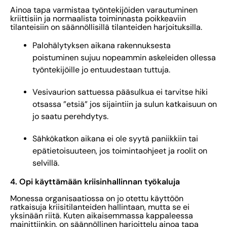
Ainoa tapa varmistaa työntekijöiden varautuminen
kriittisiin ja normaalista toiminnasta poikkeaviin
tilanteisiin on säännöllisillä tilanteiden harjoituksilla.
Palohälytyksen aikana rakennuksesta
poistuminen sujuu nopeammin askeleiden ollessa
työntekijöille jo entuudestaan tuttuja.
Vesivaurion sattuessa pääsulkua ei tarvitse hiki
otsassa ”etsiä” jos sijaintiin ja sulun katkaisuun on
jo saatu perehdytys.
Sähkökatkon aikana ei ole syytä paniikkiin tai
epätietoisuuteen, jos toimintaohjeet ja roolit on
selvillä.
4. Opi käyttämään kriisinhallinnan työkaluja
Monessa organisaatiossa on jo otettu käyttöön
ratkaisuja kriisitilanteiden hallintaan, mutta se ei
yksinään riitä. Kuten aikaisemmassa kappaleessa
mainittiinkin, on säännöllinen harjoittelu ainoa tapa