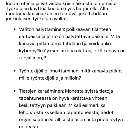
luoda rutiinia ja vahvistaa kriisinaikaista johtamista.
Työkalujen käyttöä kuuluu myös harjoitella. Alla
muutama kriisinaikainen tehtävä, joka tehdään
jonkinlaisen työkalun avulla:
Välitön hälyttäminen: poikkeavan tilanteen
sattuessa ja johto on hälytettävä paikalle. Mitä
kanavia pitkin tämä tehdään (ja voidaanko
kyberhyökkäyksen aikana olettaa, että kanava on
turvallinen)?
Työntekijöille ilmoittaminen: mitä kanavia pitkin,
mille työntekijöille ja milloin?
Tietojen kerääminen: Monesta syistä tietoja
tapahtuneesta on hyvä kerättävä yhteen
keskitettyyn paikkaan. Mikäli esimerkiksi
lehdistöstä kysellään tapahtuneesta, tiedot
organisaation virallisesta asemasta pitää löytyä
nopeasti.