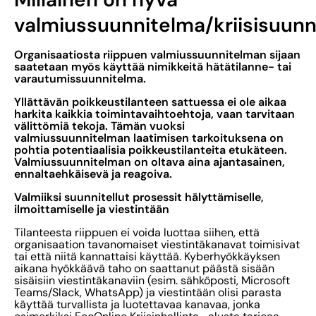
valmiussuunnitelma/kriisisuun
Organisaatiosta riippuen valmiussuunnitelman sijaan
saatetaan myös käyttää nimikkeitä hätätilanne- tai
varautumissuunnitelma.
Yllättävän poikkeustilanteen sattuessa ei ole aikaa
harkita kaikkia toimintavaihtoehtoja, vaan tarvitaan
välittömiä tekoja. Tämän vuoksi
valmiussuunnitelman laatimisen tarkoituksena on
pohtia potentiaalisia poikkeustilanteita etukäteen.
Valmiussuunnitelman on oltava aina ajantasainen,
ennaltaehkäisevä ja reagoiva.
Valmiiksi suunnitellut prosessit hälyttämiselle,
ilmoittamiselle ja viestintään
Tilanteesta riippuen ei voida luottaa siihen, että
organisaation tavanomaiset viestintäkanavat toimisivat
tai että niitä kannattaisi käyttää. Kyberhyökkäyksen
aikana hyökkäävä taho on saattanut päästä sisään
sisäisiin viestintäkanaviin (esim. sähköposti, Microsoft
Teams/Slack, WhatsApp) ja viestintään olisi parasta
käyttää turvallista ja luotettavaa kanavaa, jonka