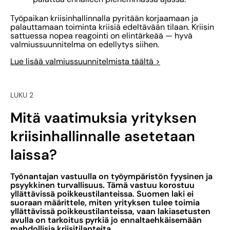
Työpaikan kriisinhallinnalla pyritään korjaamaan ja
palauttamaan toiminta kriisiä edeltävään tilaan. Kriisin
sattuessa nopea reagointi on elintärkeää — hyvä
valmiussuunnitelma on edellytys siihen.
Lue lisää valmiussuunnitelmista täältä >
LUKU 2
Mitä vaatimuksia yrityksen
kriisinhallinnalle asetetaan
laissa?
Työnantajan vastuulla on työympäristön fyysinen ja
psyykkinen turvallisuus. Tämä vastuu korostuu
yllättävissä poikkeustilanteissa. Suomen laki ei
suoraan määrittele, miten yrityksen tulee toimia
yllättävissä poikkeustilanteissa, vaan lakiasetusten
avulla on tarkoitus pyrkiä jo ennaltaehkäisemään
mahdollisia kriisitilanteita.