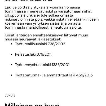
Laki velvoittaa yrityksiä arvioimaan omassa
toiminnassa ilmenevät riskit ja varautumaan niihin.
Ulkopuolisia uhkia ei tule sulkea omasta
riskinarvioinnista pois, vaikka riskit mielletäänkin usein
koskemaan vain yrityksen sisäisiä ja omasta
toiminnasta mahdollisesti aiheutuvia asioita.
Kriisitilanteiden ennaltaehkäisyyn liittyvät muun
muassa seuraavat lakiasetukset:
Työturvallisuuslaki 738/2002
Pelastuslaki 379/2011
Työterveyshuoltolaki 1383/2001
Työtapaturma- ja ammattitautilaki 459/2015
LUKU 3
Millainen on hyvä