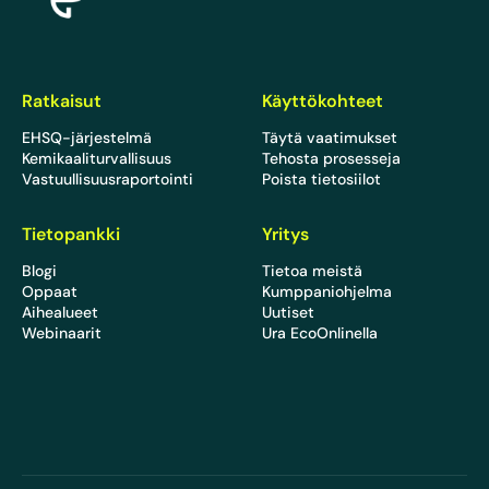
Ratkaisut
Käyttökohteet
EHSQ-järjestelmä
Täytä vaatimukset
Kemikaaliturvallisuus
Tehosta prosesseja
Vastuullisuusraportointi
Poista tietosiilot
Tietopankki
Yritys
Blogi
Tietoa meistä
Oppaat
Kumppaniohjelma
Aihealueet
Uutiset
Webinaarit
Ura EcoOnlinella