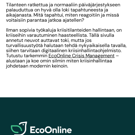
Tilanteen ratkettua ja normaaliin päiväjärjestykseen
palauduttua on hyvä olla loki tapahtuneesta ja
aikajanasta. Mitä tapahtui, miten reagoitiin ja missä
voitaisiin parantaa jatkoa ajatellen?
Ilman sopivia työkaluja kriisitilanteiden hallintaan, on
kriiseihin varautuminen haasteellista. Tällä sivulla
annetut neuvot auttavat toki, mutta jos
turvallisuustyötä halutaan tehdä nykyaikaisella tavalla,
siihen tarvitaan digitaalinen kriisinhallintaohjelmisto.
Tutustu tarkemmin
EcoOnline Crisis Management
–
alustaan ja koe omin silmin miten kriisinhallintaa
johdetaan modernin keinoin.
EcoOnline