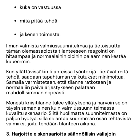
kuka on vastuussa
mitä pitää tehdä
ja kenen toimesta.
Ilman valmista valmiussuunnitelmaa ja tietoisuutta
tämän olemassaolosta tilanteeseen reagointi on
hitaampaa ja normaaleihin oloihin palaaminen kestää
kauemmin.
Kun yllättävissäkin tilanteissa työntekijät tietävät mitä
tehdä, saadaan tapahtuman vaikutukset minimoitua.
Samalla varmistetaan, että tilanne ratkotaan ja
normaaliin päiväjärjestykseen palataan
mahdollisimman nopeasti.
Monesti kriisitilanne tulee yllätyksenä ja harvoin se on
täysin samanlainen kuin valmiussuunnitelmassa
kuvailtu skenaario. Siitä huolimatta suunnitelmasta on
paljon hyötyä, sillä se antaa suurimman osan tehtävistä
valmiiksi, joita tehdään tilanteen aikana.
3. Harjoittele skenaarioita säännöllisin väliajoin