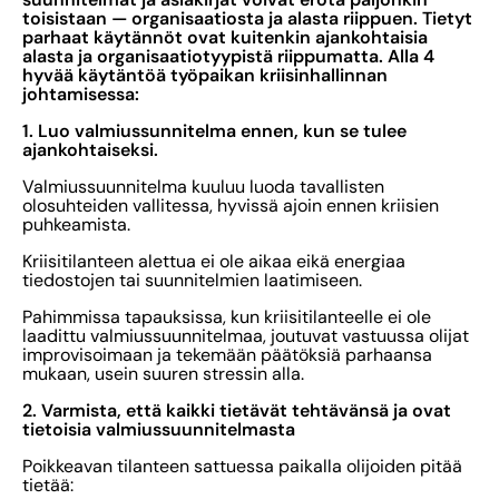
toisistaan — organisaatiosta ja alasta riippuen. Tietyt
parhaat käytännöt ovat kuitenkin ajankohtaisia
alasta ja organisaatiotyypistä riippumatta. Alla 4
hyvää käytäntöä työpaikan kriisinhallinnan
johtamisessa:
1. Luo valmiussunnitelma ennen, kun se tulee
ajankohtaiseksi.
Valmiussuunnitelma kuuluu luoda tavallisten
olosuhteiden vallitessa, hyvissä ajoin ennen kriisien
puhkeamista.
Kriisitilanteen alettua ei ole aikaa eikä energiaa
tiedostojen tai suunnitelmien laatimiseen.
Pahimmissa tapauksissa, kun kriisitilanteelle ei ole
laadittu valmiussuunnitelmaa, joutuvat vastuussa olijat
improvisoimaan ja tekemään päätöksiä parhaansa
mukaan, usein suuren stressin alla.
2. Varmista, että kaikki tietävät tehtävänsä ja ovat
tietoisia valmiussuunnitelmasta
Poikkeavan tilanteen sattuessa paikalla olijoiden pitää
tietää: