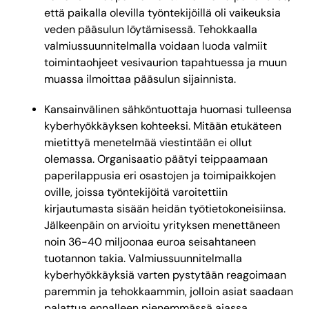
että paikalla olevilla työntekijöillä oli vaikeuksia
veden pääsulun löytämisessä. Tehokkaalla
valmiussuunnitelmalla voidaan luoda valmiit
toimintaohjeet vesivaurion tapahtuessa ja muun
muassa ilmoittaa pääsulun sijainnista.
Kansainvälinen sähköntuottaja huomasi tulleensa
kyberhyökkäyksen kohteeksi. Mitään etukäteen
mietittyä menetelmää viestintään ei ollut
olemassa. Organisaatio päätyi teippaamaan
paperilappusia eri osastojen ja toimipaikkojen
oville, joissa työntekijöitä varoitettiin
kirjautumasta sisään heidän työtietokoneisiinsa.
Jälkeenpäin on arvioitu yrityksen menettäneen
noin 36-40 miljoonaa euroa seisahtaneen
tuotannon takia. Valmiussuunnitelmalla
kyberhyökkäyksiä varten pystytään reagoimaan
paremmin ja tehokkaammin, jolloin asiat saadaan
palattua ennalleen pienemmässä ajassa.