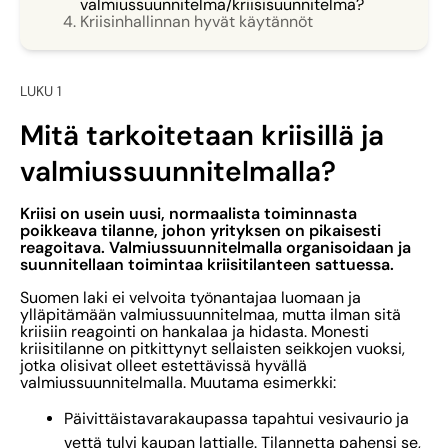
valmiussuunnitelma/kriisisuunnitelma?
Kriisinhallinnan hyvät käytännöt
LUKU 1
Mitä tarkoitetaan kriisillä ja
valmiussuunnitelmalla?
Kriisi on usein uusi, normaalista toiminnasta
poikkeava tilanne, johon yrityksen on pikaisesti
reagoitava. Valmiussuunnitelmalla organisoidaan ja
suunnitellaan toimintaa kriisitilanteen sattuessa.
Suomen laki ei velvoita työnantajaa luomaan ja
ylläpitämään valmiussuunnitelmaa, mutta ilman sitä
kriisiin reagointi on hankalaa ja hidasta. Monesti
kriisitilanne on pitkittynyt sellaisten seikkojen vuoksi,
jotka olisivat olleet estettävissä hyvällä
valmiussuunnitelmalla. Muutama esimerkki:
Päivittäistavarakaupassa tapahtui vesivaurio ja
vettä tulvi kaupan lattialle. Tilannetta pahensi se,