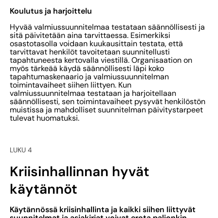
Koulutus ja harjoittelu
Hyvää valmiussuunnitelmaa testataan säännöllisesti ja
sitä päivitetään aina tarvittaessa. Esimerkiksi
osastotasolla voidaan kuukausittain testata, että
tarvittavat henkilöt tavoitetaan suunnitellusti
tapahtuneesta kertovalla viestillä. Organisaation on
myös tärkeää käydä säännöllisesti läpi koko
tapahtumaskenaario ja valmiussuunnitelman
toimintavaiheet siihen liittyen. Kun
valmiussuunnitelmaa testataan ja harjoitellaan
säännöllisesti, sen toimintavaiheet pysyvät henkilöstön
muistissa ja mahdolliset suunnitelman päivitystarpeet
tulevat huomatuksi.
LUKU 4
Kriisinhallinnan hyvät
käytännöt
Käytännössä kriisinhallinta ja kaikki siihen liittyvät
suunnitelmat ja asiakirjat voivat erota paljonkin