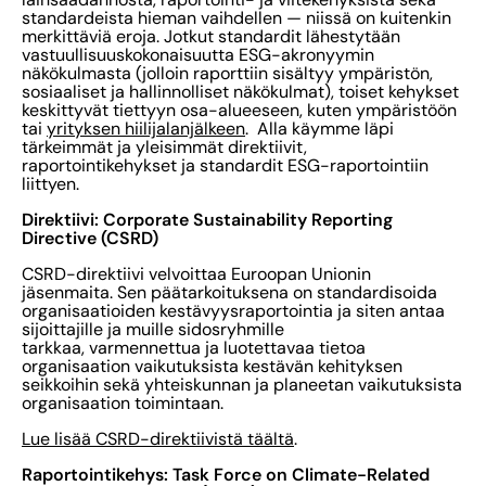
standardeista hieman vaihdellen — niissä on kuitenkin
merkittäviä eroja. Jotkut standardit lähestytään
vastuullisuuskokonaisuutta ESG-akronyymin
näkökulmasta (jolloin raporttiin sisältyy ympäristön,
sosiaaliset ja hallinnolliset näkökulmat), toiset kehykset
keskittyvät tiettyyn osa-alueeseen, kuten ympäristöön
tai
yrityksen hiilijalanjälkeen
. Alla käymme läpi
tärkeimmät ja yleisimmät direktiivit,
raportointikehykset ja standardit ESG-raportointiin
liittyen.
Direktiivi: Corporate Sustainability Reporting
Directive (CSRD)
CSRD-direktiivi velvoittaa Euroopan Unionin
jäsenmaita. Sen päätarkoituksena on standardisoida
organisaatioiden kestävyysraportointia ja siten antaa
sijoittajille ja muille sidosryhmille
tarkkaa, varmennettua ja luotettavaa tietoa
organisaation vaikutuksista kestävän kehityksen
seikkoihin sekä yhteiskunnan ja planeetan vaikutuksista
organisaation toimintaan.
Lue lisää CSRD-direktiivistä täältä
.
Raportointikehys: Task Force on Climate-Related