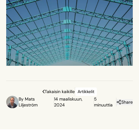
viitekehyksiin. {{cta('79b96461-c22b-459f-ab01-
efb117922fe5')}}
Takaisin kaikille
Artikkelit
By Mats
14 maaliskuun,
5
Share
Liljeström
2024
minuuttia