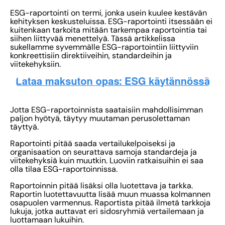
ESG-raportointi on termi, jonka usein kuulee kestävän
kehityksen keskusteluissa. ESG-raportointi itsessään ei
kuitenkaan tarkoita mitään tarkempaa raportointia tai
siihen liittyvää menettelyä. Tässä artikkelissa
sukellamme syvemmälle ESG-raportointiin liittyviin
konkreettisiin direktiiveihin, standardeihin ja
viitekehyksiin.
Jotta ESG-raportoinnista saataisiin mahdollisimman
paljon hyötyä, täytyy muutaman perusolettaman
täyttyä.
Raportointi pitää saada vertailukelpoiseksi ja
organisaation on seurattava samoja standardeja ja
viitekehyksiä kuin muutkin. Luoviin ratkaisuihin ei saa
olla tilaa ESG-raportoinnissa.
Raportoinnin pitää lisäksi olla luotettava ja tarkka.
Raportin luotettavuutta lisää muun muassa kolmannen
osapuolen varmennus. Raportista pitää ilmetä tarkkoja
lukuja, jotka auttavat eri sidosryhmiä vertailemaan ja
luottamaan lukuihin.