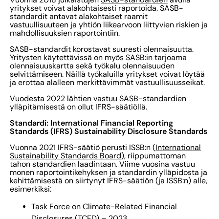
yritykset voivat alakohtaisesti raportoida. SASB-
standardit antavat alakohtaiset raamit
vastuullisuuteen ja yhtiön liikearvoon liittyvien riskien ja
mahdollisuuksien raportointiin.
SASB-standardit korostavat suuresti olennaisuutta.
Yritysten käytettävissä on myös SASB:in tarjoama
olennaisuuskartta sekä työkalu olennaisuuden
selvittämiseen. Näillä työkaluilla yritykset voivat löytää
ja erottaa alalleen merkittävimmät vastuullisuusseikat.
Vuodesta 2022 lähtien vastuu SASB-standardien
ylläpitämisestä on ollut IFRS-säätiöllä.
Standardi: International Financial Reporting
Standards (IFRS) Sustainability Disclosure Standards
Vuonna 2021 IFRS-säätiö perusti ISSB:n (
International
Sustainability Standards Board
), riippumattoman
tahon standardien laadintaan. Viime vuosina vastuu
monen raportointikehyksen ja standardin ylläpidosta ja
kehittämisestä on siirtynyt IFRS-säätiön (ja ISSB:n) alle,
esimerkiksi:
Task Force on Climate-Related Financial
Disclosures (TCFD) – 2023