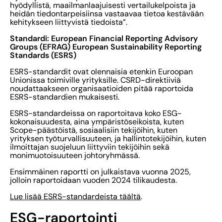
hyödyllistä, maailmanlaajuisesti vertailukelpoista ja
heidän tiedontarpeisiinsa vastaavaa tietoa kestävään
kehitykseen liittyvistä tiedoista”.
Standardi: European Financial Reporting Advisory
Groups (EFRAG) European Sustainability Reporting
Standards (ESRS)
ESRS-standardit ovat olennaisia etenkin Euroopan
Unionissa toimiville yrityksille. CSRD-direktiiviä
noudattaakseen organisaatioiden pitää raportoida
ESRS-standardien mukaisesti.
ESRS-standardeissa on raportoitava koko ESG-
kokonaisuudesta, aina ympäristöseikoista, kuten
Scope-päästöistä, sosiaalisiin tekijöihin, kuten
yrityksen työturvallisuuteen, ja hallintotekijöihin, kuten
ilmoittajan suojeluun liittyviin tekijöihin sekä
monimuotoisuuteen johtoryhmässä.
Ensimmäinen raportti on julkaistava vuonna 2025,
jolloin raportoidaan vuoden 2024 tilikaudesta.
Lue lisää ESRS-standardeista täältä
.
ESG-raportointi