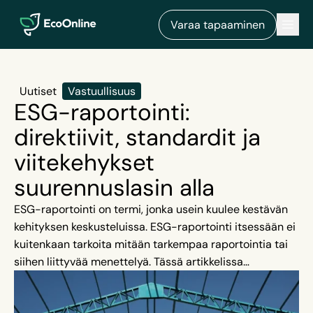
EcoOnline
Men
Varaa tapaaminen
Uutiset
Vastuullisuus
ESG-raportointi:
direktiivit, standardit ja
viitekehykset
suurennuslasin alla
ESG-raportointi on termi, jonka usein kuulee kestävän
kehityksen keskusteluissa. ESG-raportointi itsessään ei
kuitenkaan tarkoita mitään tarkempaa raportointia tai
siihen liittyvää menettelyä. Tässä artikkelissa
sukellamme syvemmälle ESG-raportointiin liittyviin
konkreettisiin direktiiveihin, standardeihin ja