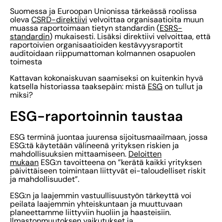
Suomessa ja Euroopan Unionissa tärkeässä roolissa
oleva
CSRD-direktiivi
velvoittaa organisaatioita muun
muassa raportoimaan tietyn standardin (
ESRS-
standardin
) mukaisesti. Lisäksi direktiivi velvoittaa, että
raportoivien organisaatioiden kestävyysraportit
auditoidaan riippumattoman kolmannen osapuolen
toimesta
Kattavan kokonaiskuvan saamiseksi on kuitenkin hyvä
katsella historiassa taaksepäin: mistä
ESG
on tullut ja
miksi?
ESG-raportoinnin taustaa
ESG terminä juontaa juurensa sijoitusmaailmaan, jossa
ESG:tä käytetään välineenä yrityksen riskien ja
mahdollisuuksien mittaamiseen.
Deloitten
mukaan
ESG:n tavoitteena on ”kerätä kaikki yrityksen
päivittäiseen toimintaan liittyvät ei-taloudelliset riskit
ja mahdollisuudet”.
ESG:n ja laajemmin vastuullisuustyön tärkeyttä voi
peilata laajemmin yhteiskuntaan ja muuttuvaan
planeettamme liittyviin huoliin ja haasteisiin.
Ilmastonmuutoksen vaikutukset ja