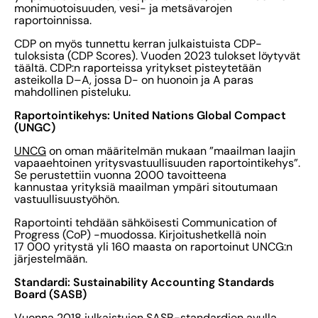
monimuotoisuuden, vesi- ja metsävarojen
raportoinnissa.
CDP on myös tunnettu kerran julkaistuista CDP-
tuloksista (CDP Scores). Vuoden 2023 tulokset löytyvät
täältä. CDP:n raporteissa yritykset pisteytetään
asteikolla D–A, jossa D- on huonoin ja A paras
mahdollinen pisteluku.
Raportointikehys: United Nations Global Compact
(UNGC)
UNCG
on oman määritelmän mukaan ”maailman laajin
vapaaehtoinen yritysvastuullisuuden raportointikehys”.
Se perustettiin vuonna 2000 tavoitteena
kannustaa yrityksiä maailman ympäri sitoutumaan
vastuullisuustyöhön.
Raportointi tehdään sähköisesti Communication of
Progress (CoP) -muodossa. Kirjoitushetkellä noin
17 000 yritystä yli 160 maasta on raportoinut UNCG:n
järjestelmään.
Standardi: Sustainability Accounting Standards
Board (SASB)
Vuonna 2018 julkaistujen
SASB-standardien
avulla