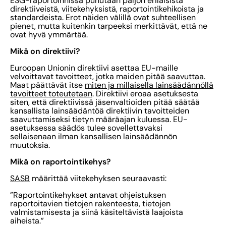
ESG-raportoinnissa puhutaan paljon erilaisista
direktiiveistä, viitekehyksistä, raportointikehikoista ja
standardeista. Erot näiden välillä ovat suhteellisen
pienet, mutta kuitenkin tarpeeksi merkittävät, että ne
ovat hyvä ymmärtää.
Mikä on direktiivi?
Euroopan Unionin direktiivi asettaa EU-maille
velvoittavat tavoitteet, jotka maiden pitää saavuttaa.
Maat päättävät itse
miten ja millaisella lainsäädännöllä
tavoitteet toteutetaan
. Direktiivi eroaa asetuksesta
siten, että direktiivissä jäsenvaltioiden pitää säätää
kansallista lainsäädäntöä direktiivin tavoitteiden
saavuttamiseksi tietyn määräajan kuluessa. EU-
asetuksessa säädös tulee sovellettavaksi
sellaisenaan ilman kansallisen lainsäädännön
muutoksia.
Mikä on raportointikehys?
SASB
määrittää viitekehyksen seuraavasti:
”Raportointikehykset antavat ohjeistuksen
raportoitavien tietojen rakenteesta, tietojen
valmistamisesta ja siinä käsiteltävistä laajoista
aiheista.”