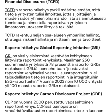
Financial Disclosures (TCFD)
TCFD
:n raportointikehys pyrkii määrittelemään, mitä
tietoja yritysten tulisi ilmoittaa, jotta sijoittajien ja
muiden sidosryhmien olisi mahdollista asianmukaisesti
tunnistaa ja hinnoitella raportoivan yrityksen
ilmastonmuutokseen liittyviä tekijöitä.
TCFD rakentuu neljän osa-alueen ympärille: hallinto,
strategia, riskienhallinta ja mittaaminen ja tavoitteet.
Raportointikehys: Global Reporting Initiative (GRI)
GRI
on yksi yleisimmistä kestävään kehitykseen
liittyvistä raportointikehyksistä. Maailman 250
suurimmista yrityksistä 78 prosenttia raportoi GRI:n
mukaisesti. GRI:tä luonnehditaan ”joustavaksi
raportointikehykseksi vastuullisuusraportointiin, ei-
taloudellisten tietojen raportointiin ja integroituihin
ESG-raportteihin.” Vuonna 2023 noin 10 000 yritystä
yli 100 maasta raportoi GRI:n mukaisesti.
Raportointikehys: Carbon Disclosure Project (CDP)
CDP
on vuonna 2000 perustettu vapaaehtoinen
raportointikehys. CDP:ssä painopiste on
ympäristövaikutusten raportoinnissa, etenkin luonnon