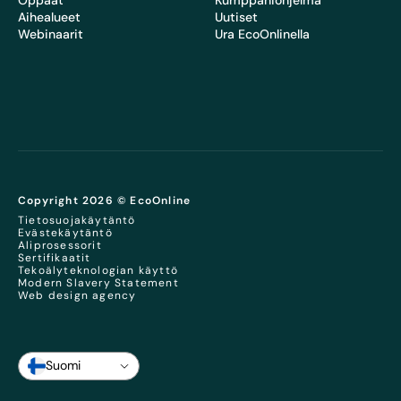
Oppaat
Kumppaniohjelma
Aihealueet
Uutiset
Webinaarit
Ura EcoOnlinella
Copyright 2026 © EcoOnline
Tietosuojakäytäntö
Evästekäytäntö
Aliprosessorit
Sertifikaatit
Tekoälyteknologian käyttö
Modern Slavery Statement
Web design agency
Suomi