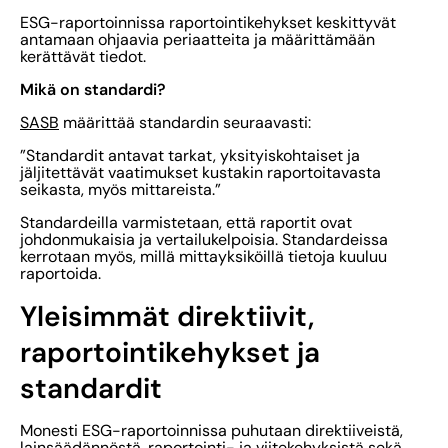
ESG-raportoinnissa raportointikehykset keskittyvät
antamaan ohjaavia periaatteita ja määrittämään
kerättävät tiedot.
Mikä on standardi?
SASB
määrittää standardin seuraavasti:
”Standardit antavat tarkat, yksityiskohtaiset ja
jäljitettävät vaatimukset kustakin raportoitavasta
seikasta, myös mittareista.”
Standardeilla varmistetaan, että raportit ovat
johdonmukaisia ja vertailukelpoisia. Standardeissa
kerrotaan myös, millä mittayksiköillä tietoja kuuluu
raportoida.
Yleisimmät direktiivit,
raportointikehykset ja
standardit
Monesti ESG-raportoinnissa puhutaan direktiiveistä,
lainsäädännöstä, raportointi- ja viitekehyksistä sekä