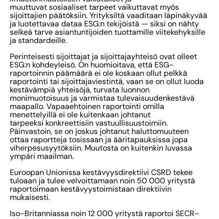
muuttuvat sosiaaliset tarpeet vaikuttavat myös
sijoittajien päätöksiin. Yrityksiltä vaaditaan läpinäkyvää
ja luotettavaa dataa ESG:n tekijöistä — siksi on nähty
selkeä tarve asiantuntijoiden tuottamille viitekehyksille
ja standardeille.
Perinteisesti sijoittajat ja sijoittajayhteisö ovat olleet
ESG:n kohdeyleisö. On huomioitava, että ESG-
raportoinnin päämäärä ei ole koskaan ollut pelkkä
raportointi tai sijoittajaviestintä, vaan se on ollut luoda
kestävämpiä yhteisöjä, turvata luonnon
monimuotoisuus ja varmistaa tulevaisuudenkestävä
maapallo. Vapaaehtoinen raportointi omilla
menettelyillä ei ole kuitenkaan johtanut
tarpeeksi konkreettisiin vastuullisuustoimiin.
Päinvastoin, se on joskus johtanut haluttomuuteen
ottaa raportteja tosissaan ja ääritapauksissa jopa
viherpesusyytöksiin. Muutosta on kuitenkin luvassa
ympäri maailman.
Euroopan Unionissa kestävyysdirektiivi CSRD tekee
tuloaan ja tulee velvoittamaan noin 50 000 yritystä
raportoimaan kestävyystoimistaan direktiivin
mukaisesti.
Iso-Britanniassa noin 12 000 yritystä raportoi SECR-