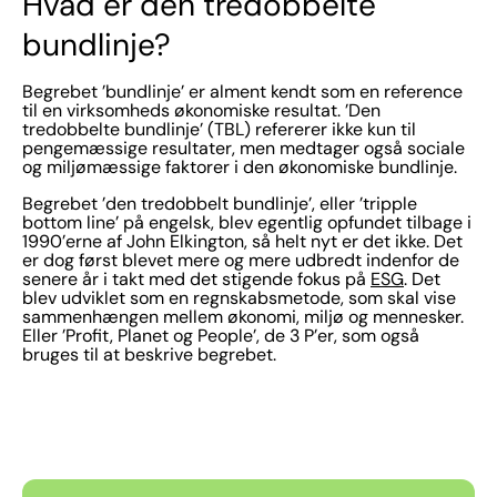
Hvad er den tredobbelte
bundlinje?
Begrebet ’bundlinje’ er alment kendt som en reference
til en virksomheds økonomiske resultat. ’Den
tredobbelte bundlinje’ (TBL) refererer ikke kun til
pengemæssige resultater, men medtager også sociale
og miljømæssige faktorer i den økonomiske bundlinje.
Begrebet ’den tredobbelt bundlinje’, eller ’tripple
bottom line’ på engelsk, blev egentlig opfundet tilbage i
1990’erne af John Elkington, så helt nyt er det ikke. Det
er dog først blevet mere og mere udbredt indenfor de
senere år i takt med det stigende fokus på
ESG
. Det
blev udviklet som en regnskabsmetode, som skal vise
sammenhængen mellem økonomi, miljø og mennesker.
Eller ’Profit, Planet og People’, de 3 P’er, som også
bruges til at beskrive begrebet.