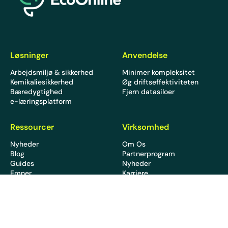
Løsninger
Anvendelse
Arbejdsmiljø & sikkerhed
Minimer kompleksitet
Kemikaliesikkerhed
Øg driftseffektiviteten
Bæredygtighed
Fjern datasiloer
e-læringsplatform
Ressourcer
Virksomhed
Nyheder
Om Os
Blog
Partnerprogram
Guides
Nyheder
Emner
Karriere
Webinarer