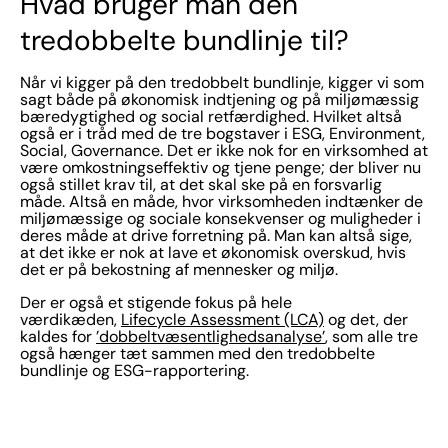
Hvad bruger man den
tredobbelte bundlinje til?
Når vi kigger på den tredobbelt bundlinje, kigger vi som
sagt både på økonomisk indtjening og på miljømæssig
bæredygtighed og social retfærdighed. Hvilket altså
også er i tråd med de tre bogstaver i ESG, Environment,
Social, Governance. Det er ikke nok for en virksomhed at
være omkostningseffektiv og tjene penge; der bliver nu
også stillet krav til, at det skal ske på en forsvarlig
måde. Altså en måde, hvor virksomheden indtænker de
miljømæssige og sociale konsekvenser og muligheder i
deres måde at drive forretning på. Man kan altså sige,
at det ikke er nok at lave et økonomisk overskud, hvis
det er på bekostning af mennesker og miljø.
Der er også et stigende fokus på hele
værdikæden,
Lifecycle Assessment (LCA)
og det, der
kaldes for
’dobbeltvæsentlighedsanalyse’
, som alle tre
også hænger tæt sammen med den tredobbelte
bundlinje og ESG-rapportering.