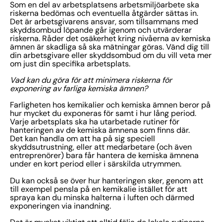
Som en del av arbetsplatsens arbetsmiljöarbete ska
riskerna bedömas och eventuella åtgärder sättas in.
Det är arbetsgivarens ansvar, som tillsammans med
skyddsombud löpande går igenom och utvärderar
riskerna. Råder det osäkerhet kring nivåerna av kemiska
ämnen är skadliga så ska mätningar göras. Vänd dig till
din arbetsgivare eller skyddsombud om du vill veta mer
om just din specifika arbetsplats.
Vad kan du göra för att minimera riskerna för
exponering av farliga kemiska ämnen?
Farligheten hos kemikalier och kemiska ämnen beror på
hur mycket du exponeras för samt i hur lång period.
Varje arbetsplats ska ha utarbetade rutiner för
hanteringen av de kemiska ämnena som finns där.
Det kan handla om att ha på sig speciell
skyddsutrustning, eller att medarbetare (och även
entreprenörer) bara får hantera de kemiska ämnena
under en kort period eller i särskilda utrymmen.
Du kan också se över hur hanteringen sker, genom att
till exempel pensla på en kemikalie istället för att
spraya kan du minska halterna i luften och därmed
exponeringen via inandning.