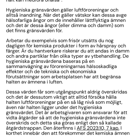
Hygieniska gränsvärden gäller luftföroreningar och
alltså inandning. När det gäller vätskor kan dessa avge
hälsofarliga ångor om de innehåller lättflyktiga ämnen
och det är dessa ångor (eller dimma och damm) som
det finns gränsvärden för.
Arbetar du exempelvis som frisör utsätts du nog
dagligen för kemiska produkter i form av hårspray och
färger. Är du hantverkare riskerar du att andas in damm
och andra partiklar från olika typer av ytbehandling. De
hygieniska gränsvärdena baseras på en
sammanvägning av föroreningarnas hälsoskadliga
effekter och de tekniska och ekonomiska
förutsättningar som arbetsplatsen har att begränsa
halten av ämnena i luften.
Dessa värden får som utgångspunkt aldrig överskridas
och det är dessutom viktigt att alltid försöka hålla
halten luftföroreningar på en så låg nivå som möjligt,
även när halten ligger under det hygieniska
gränsvärdet. Det är arbetsgivaren som ansvarar för att
vidta åtgärder så att de hygieniska gränsvärdena inte
överskrids och detta ska göras enligt den så kallade
åtgärdstrappan. Den återfinns i
AFS 2023:10, 7 kap.
I
korthet innebär den att förekommer det kemiska ämnen