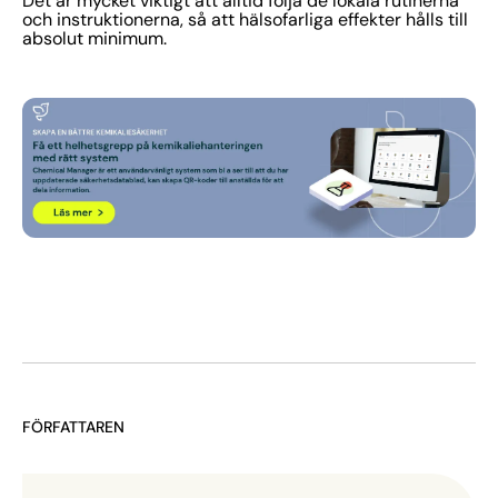
Det är mycket viktigt att alltid följa de lokala rutinerna
och instruktionerna, så att hälsofarliga effekter hålls till
absolut minimum.
FÖRFATTAREN