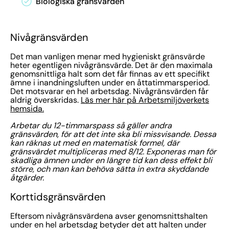
Biologiska gränsvärden
Nivågränsvärden
Det man vanligen menar med hygieniskt gränsvärde
heter egentligen nivågränsvärde. Det är den maximala
genomsnittliga halt som det får finnas av ett specifikt
ämne i inandningsluften under en åttatimmarsperiod.
Det motsvarar en hel arbetsdag. Nivågränsvärden får
aldrig överskridas.
Läs mer här på Arbetsmiljöverkets
hemsida.
Arbetar du 12-timmarspass så gäller andra
gränsvärden, för att det inte ska bli missvisande. Dessa
kan räknas ut med en matematisk formel, där
gränsvärdet multipliceras med 8/12. Exponeras man för
skadliga ämnen under en längre tid kan dess effekt bli
större, och man kan behöva sätta in extra skyddande
åtgärder.
Korttidsgränsvärden
Eftersom nivågränsvärdena avser genomsnittshalten
under en hel arbetsdag betyder det att halten under