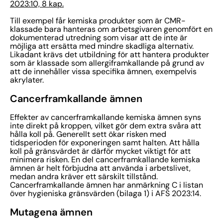
2023:10, 8 kap.
Till exempel får kemiska produkter som är CMR-
klassade bara hanteras om arbetsgivaren genomfört en
dokumenterad utredning som visar att de inte är
möjliga att ersätta med mindre skadliga alternativ.
Likadant krävs det utbildning för att hantera produkter
som är klassade som allergiframkallande på grund av
att de innehåller vissa specifika ämnen, exempelvis
akrylater.
Cancerframkallande ämnen
Effekter av cancerframkallande kemiska ämnen syns
inte direkt på kroppen, vilket gör dem extra svåra att
hålla koll på. Generellt sett ökar risken med
tidsperioden för exponeringen samt halten. Att hålla
koll på gränsvärdet är därför mycket viktigt för att
minimera risken. En del cancerframkallande kemiska
ämnen är helt förbjudna att använda i arbetslivet,
medan andra kräver ett särskilt tillstånd.
Cancerframkallande ämnen har anmärkning C i listan
över hygieniska gränsvärden (bilaga 1) i AFS 2023:14.
Mutagena ämnen