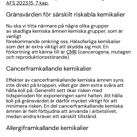
AFS 2023:15, 7 kap.
Gränsvärden för särskilt riskabla kemikalier
Nu ska vi titta närmare på några olika grupper
av skadliga kemiska ämnen kemiska grupper, som är
vanligt
förekommande omkring oss. Hälsofarliga kemikalier
som det är extra viktigt att skydda sig mot. En
förkortning att känna till är
CMR
(cancerogena, mutagen
och reproduktionsstörande)
Cancerframkallande kemikalier
Effekter av cancerframkallande kemiska ämnen syns
inte direkt på kroppen, vilket gör dem extra svåra att
hålla koll på. Generellt sett ökar risken med
tidsperioden för exponeringen samt halten. Att hålla
koll på gränsvärdet är därför mycket viktigt för att
minimera risken. En del cancerframkallande kemiska
ämnen är helt förbjudna att använda i arbetslivet,
medan andra kräver ett särskilt tillstånd.
Allergiframkallande kemikalier