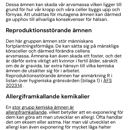
Dessa ämnen kan skada vår arvsmassa vilken ligger till
grund för hur vår kropp och våra celler byggs upp och
förnyas. Att utsättas för mutagena ämnen kan därmed
ge upphov till allvarliga konsekvenser för hälsan.
Reproduktionsstörande ämnen
Den här gruppen ämnen stör människans
fortplantningsförmåga. De kan sätta sig på mänskliga
könsceller och därmed förändra cellens
arvsmassa. Ämnena kan även skada ett foster, och det
är därför extra viktigt att kvinnor i fertil ålder, särskilt
om de är gravida, tar extra hänsyn till vilka kemiska
ämnen de utsätter sig för i arbetet.
Reproduktionsstörande ämnen har anmärkning R i
listan över hygieniska gränsvärden (bilaga 1) i
AFS
2023:14
.
Allergiframkallande kemikalier
En
stor grupp kemiska ämnen är
allergiframkallande,
vilket betyder att en exponering för
dem kan göra att man utvecklar en allergi. Ofta handlar
det om eksem eller astma. Har man väl utvecklat en
allergi kan även exponering för mycket låga halter