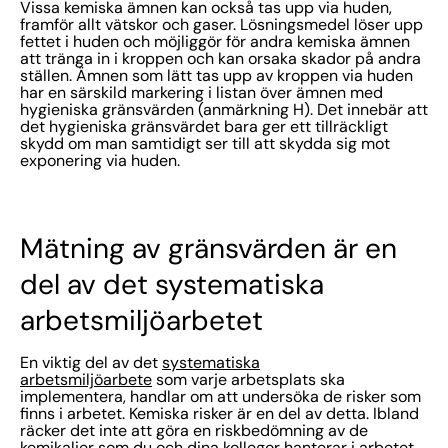
Vissa kemiska ämnen kan också tas upp via huden,
framför allt vätskor och gaser. Lösningsmedel löser upp
fettet i huden och möjliggör för andra kemiska ämnen
att tränga in i kroppen och kan orsaka skador på andra
ställen. Ämnen som lätt tas upp av kroppen via huden
har en särskild markering i listan över ämnen med
hygieniska gränsvärden (anmärkning H). Det innebär att
det hygieniska gränsvärdet bara ger ett tillräckligt
skydd om man samtidigt ser till att skydda sig mot
exponering via huden.
Mätning av gränsvärden är en
del av det systematiska
arbetsmiljöarbetet
En viktig del av det
systematiska
arbetsmiljöarbete
som varje arbetsplats ska
implementera, handlar om att undersöka de risker som
finns i arbetet. Kemiska risker är en del av detta. Ibland
räcker det inte att göra en riskbedömning av de
kemikalier som du och dina kollegor hanterar i arbetet,