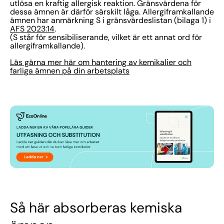
utlösa en kraftig allergisk reaktion. Gränsvärdena för
dessa ämnen är därför särskilt låga. Allergiframkallande
ämnen har anmärkning S i gränsvärdeslistan (bilaga 1) i
AFS 2023:14
.
(S står för sensibiliserande, vilket är ett annat ord för
allergiframkallande).
Läs gärna mer här om hantering av kemikalier och
farliga ämnen på din arbetsplats
Så här absorberas kemiska