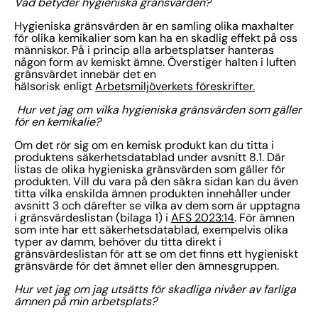
Vad betyder hygieniska gränsvärden?
Hygieniska gränsvärden är en samling olika maxhalter
för olika kemikalier som kan ha en skadlig effekt på oss
människor. På i princip alla arbetsplatser hanteras
någon form av kemiskt ämne. Överstiger halten i luften
gränsvärdet innebär det en
hälsorisk enligt
Arbetsmiljöverkets föreskrifter.
Hur vet jag om vilka hygieniska gränsvärden som gäller
för en kemikalie?
Om det rör sig om en kemisk produkt kan du titta i
produktens säkerhetsdatablad under avsnitt 8.1. Där
listas de olika hygieniska gränsvärden som gäller för
produkten. Vill du vara på den säkra sidan kan du även
titta vilka enskilda ämnen produkten innehåller under
avsnitt 3 och därefter se vilka av dem som är upptagna
i gränsvärdeslistan (bilaga 1) i
AFS 2023:14
. För ämnen
som inte har ett säkerhetsdatablad, exempelvis olika
typer av damm, behöver du titta direkt i
gränsvärdeslistan för att se om det finns ett hygieniskt
gränsvärde för det ämnet eller den ämnesgruppen.
Hur vet jag om jag utsätts för skadliga nivåer av farliga
ämnen på min arbetsplats?