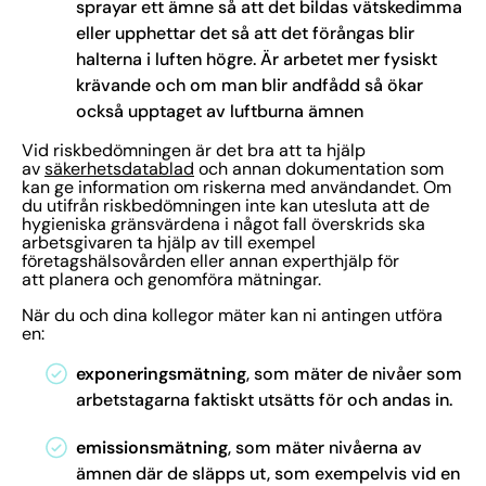
sprayar ett ämne så att det bildas vätskedimma
eller upphettar det så att det förångas blir
halterna i luften högre. Är arbetet mer fysiskt
krävande och om man blir andfådd så ökar
också upptaget av luftburna ämnen
Vid riskbedömningen är det bra att ta hjälp
av
säkerhetsdatablad
och annan dokumentation som
kan ge information om riskerna med användandet. Om
du utifrån riskbedömningen inte kan utesluta att de
hygieniska gränsvärdena i något fall överskrids ska
arbetsgivaren ta hjälp av till exempel
företagshälsovården eller annan experthjälp för
att planera och genomföra mätningar.
När du och dina kollegor mäter kan ni antingen utföra
en:
exponeringsmätning
, som mäter de nivåer som
arbetstagarna faktiskt utsätts för och andas in.
emissionsmätning
, som mäter nivåerna av
ämnen där de släpps ut, som exempelvis vid en