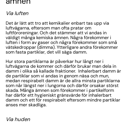
ämnen
Via luften
Det är lätt att tro att kemikalier enbart tas upp via
luftvägarna, eftersom man ofta pratar om
luftföroreningar. Och det stämmer att vi andas in
väldigt många kemiska ämnen. Några förekommer i
luften i form av gaser och några förekommer som små
vätskedroppar (dimma). Ytterligare andra förekommer
som fasta partiklar, det vill säga damm.
Hur stora partiklarna är påverkar hur långt ner i
luftvägarna de kommer och därför brukar man dela in
damm i olika så kallade fraktioner. Inhalerbart damm är
de partiklar som vi andas in genom näsa och mun,
medan respirabelt damm är de allra minsta partiklarna
som når längst ner i lungorna och därför orsakar störst
skada. Många ämnen som förekommer i partikelform
har därför ett hygieniskt gränsvärde för inhalerbart
damm och ett för respirabelt eftersom mindre partiklar
anses mer skadliga.
Via huden