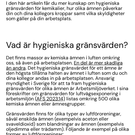
I den här artikeln får du mer kunskap om hygieniska
gränsvärden för kemikalier, hur olika ämnen påverkar
din och dina kollegors kroppar samt vilka skyldigheter
som gäller på din arbetsplats.
Vad är hygieniska gränsvärden?
Det finns massor av kemiska ämnen i luften omkring
oss, så även på arbetsplatsen.
En del är mer skadliga
än andra
. Det hygieniska gränsvärdet för ett ämne är
den högsta tillåtna halten av ämnet i luften som du och
dina kollegor andas in på arbetsplatsen. Ansvarig
myndighet i Sverige för att ta fram hygieniska
gränsvärden för olika ämnen är Arbetsmiljöverket. I sina
föreskrifter om gränsvärden för luftvägsexponering i
arbetsmiljön (
AFS 2023:14)
listas omkring 500 olika
kemiska ämnen eller ämnesgrupper.
Gränsvärden finns för olika typer av luftföroreningar,
såväl enskilda ämnen (exempelvis aceton eller
svaveldioxid) som blandningar av ämnen (exempelvis
oljedimma eller trädamm). Följande är exempel på olika
former av luftföroreningar: