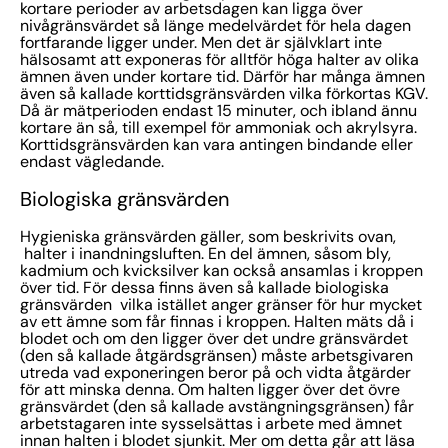
kortare perioder av arbetsdagen kan ligga över
nivågränsvärdet så länge medelvärdet för hela dagen
fortfarande ligger under. Men det är självklart inte
hälsosamt att exponeras för alltför höga halter av olika
ämnen även under kortare tid. Därför har många ämnen
även så kallade korttidsgränsvärden vilka förkortas KGV.
Då är mätperioden endast 15 minuter, och ibland ännu
kortare än så, till exempel för ammoniak och akrylsyra.
Korttidsgränsvärden kan vara antingen bindande eller
endast vägledande.
Biologiska gränsvärden
Hygieniska gränsvärden gäller, som beskrivits ovan,
halter i inandningsluften. En del ämnen, såsom bly,
kadmium och kvicksilver kan också ansamlas i kroppen
över tid. För dessa finns även så kallade biologiska
gränsvärden vilka istället anger gränser för hur mycket
av ett ämne som får finnas i kroppen. Halten mäts då i
blodet och om den ligger över det undre gränsvärdet
(den så kallade åtgärdsgränsen) måste arbetsgivaren
utreda vad exponeringen beror på och vidta åtgärder
för att minska denna. Om halten ligger över det övre
gränsvärdet (den så kallade avstängningsgränsen) får
arbetstagaren inte sysselsättas i arbete med ämnet
innan halten i blodet sjunkit. Mer om detta går att läsa