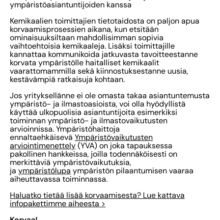
ympäristöasiantuntijoiden kanssa
Kemikaalien toimittajien tietotaidosta on paljon apua
korvaamisprosessien aikana, kun etsitään
ominaisuuksiltaan mahdollisimman sopivia
vaihtoehtoisia kemikaaleja. Lisäksi toimittajille
kannattaa kommunikoida jatkuvasta tavoitteestanne
korvata ympäristölle haitalliset kemikaalit
vaarattomammilla sekä kiinnostuksestanne uusia,
kestävämpiä ratkaisuja kohtaan.
Jos yrityksellänne ei ole omasta takaa asiantuntemusta
ympäristö- ja ilmastoasioista, voi olla hyödyllistä
käyttää ulkopuolisia asiantuntijoita esimerkiksi
toiminnan ympäristö- ja ilmastovaikutusten
arvioinnissa. Ympäristöhaittoja
ennaltaehkäisevä
Ympäristövaikutusten
arviointimenettely
(YVA) on joka tapauksessa
pakollinen hankkeissa, joilla todennäköisesti on
merkittäviä ympäristövaikutuksia,
ja
ympäristölupa
ympäristön pilaantumisen vaaraa
aiheuttavassa toiminnassa.
Haluatko tietää lisää korvaamisesta? Lue kattava
infopakettimme aiheesta >
Korvaa!