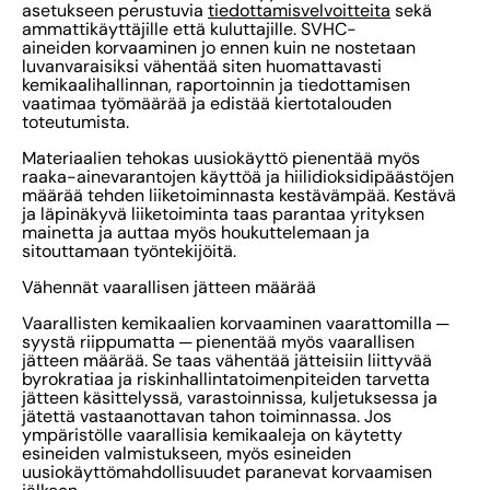
asetukseen perustuvia
tiedottamisvelvoitteita
sekä
ammattikäyttäjille että kuluttajille. SVHC-
aineiden korvaaminen jo ennen kuin ne nostetaan
luvanvaraisiksi vähentää siten huomattavasti
kemikaalihallinnan, raportoinnin ja tiedottamisen
vaatimaa työmäärää ja edistää kiertotalouden
toteutumista.
Materiaalien tehokas uusiokäyttö pienentää myös
raaka-ainevarantojen käyttöä ja hiilidioksidipäästöjen
määrää tehden liiketoiminnasta kestävämpää. Kestävä
ja läpinäkyvä liiketoiminta taas parantaa yrityksen
mainetta ja auttaa myös houkuttelemaan ja
sitouttamaan työntekijöitä.
Vähennät vaarallisen jätteen määrää
Vaarallisten kemikaalien korvaaminen vaarattomilla ─
syystä riippumatta ─ pienentää myös vaarallisen
jätteen määrää. Se taas vähentää jätteisiin liittyvää
byrokratiaa ja riskinhallintatoimenpiteiden tarvetta
jätteen käsittelyssä, varastoinnissa, kuljetuksessa ja
jätettä vastaanottavan tahon toiminnassa. Jos
ympäristölle vaarallisia kemikaaleja on käytetty
esineiden valmistukseen, myös esineiden
uusiokäyttömahdollisuudet paranevat korvaamisen