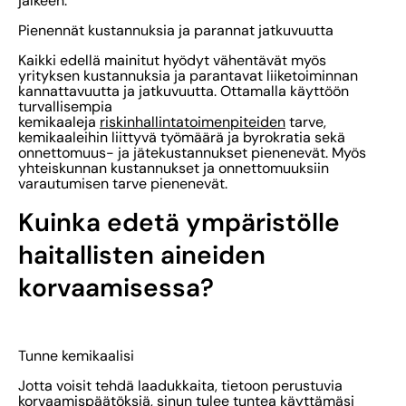
jälkeen.
Pienennät kustannuksia ja parannat jatkuvuutta
Kaikki edellä mainitut hyödyt vähentävät myös
yrityksen kustannuksia ja parantavat liiketoiminnan
kannattavuutta ja jatkuvuutta. Ottamalla käyttöön
turvallisempia
kemikaaleja
riskinhallintatoimenpiteiden
tarve,
kemikaaleihin liittyvä työmäärä ja byrokratia sekä
onnettomuus- ja jätekustannukset pienenevät. Myös
yhteiskunnan kustannukset ja onnettomuuksiin
varautumisen tarve pienenevät.
Kuinka edetä ympäristölle
haitallisten aineiden
korvaamisessa?
Tunne kemikaalisi
Jotta voisit tehdä laadukkaita, tietoon perustuvia
korvaamispäätöksiä, sinun tulee tuntea käyttämäsi