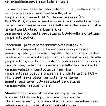
kemikaalilainsäädännön kulmakivistä.
Korvaamisperiaatetta toteutetaan EU-alueella monella
eri tavalla sekä viranomaistasolla, että
työpaikkakohtaisesti.
REACH-asetuksessa
(EY
1907/2006) määritelläänkin useita riskinhallintakeinoja,
joilla viranomaiset voivat säädellä aineiden saatavuutta
ja käyttöä EU-tasolla. Esimerkiksi
osa
ainerajoituksista
perustuu jo 60-luvulla aloitettuun
ympäristötyöhön.
Kemikaali- ja tavaramarkkinat ovat kuitenkin
maailmanlaajuiset eivätkä ympäristöön päässeet
aineet pysähdy valtioiden rajoille. Etenkin ilman, veden
ja eliöiden ─ myös ihmisen ─ mukana kaukokulkeutuvilla
ympäristömyrkyillä on luontoon joutuessaan globaaleja
vaikutuksia, joiden hallitseminen edellyttää tehokasta
kansainvälistä yhteistyötä. Esimerkiksi
ympäristössä
pysyviä orgaanisia yhdisteitä
(ns. POP-
yhdisteet) sekä
otsonikerrosta heikentäviä
aineita
rajoittavat EU-asetukset perustuvat
kansainvälisiin sopimuksiin.
Maailmanlaajuinen yhteistyö on myös tuottanut
tuloksia. 80-luvun lopulla ─ vain pari vuotta
Etelämantereen yllä olleen otsoniaukon havaitsemisen
jälkeen ─ allekirjoitetut sopimukset muun