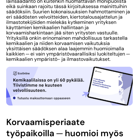
lainsäädäntö on kuitenkin huomattavan monipuolista
eikä suinkaan rajoitu tässä kirjoituksessa mainittuihin
säädöksiin. Suurien kokonaisuuksien hahmottaminen ja
eri säädösten velvoitteiden, kiertotalousajattelun ja
ilmastotekijöiden mielekäs kytkeminen yrityksen
käyttämien kemikaalien hallintaan ja
korvaamisharkintaan jää siten yritysten vastuulle.
Yrityksillä onkin erinomainen mahdollisuus tarkastella
kemikaalien ja niiden korvaamisen vaikutuksia
yksittäisen säädöksen alaa laajemmin huomioimalla
kaikkien ─ ei vain ympäristövaarallisiksi luokiteltujen ─
kemikaalien ympäristö- ja ilmastovaikutukset.
Korvaamisperiaate
työpaikoilla
─ huomioi myös