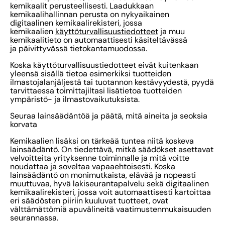
kemikaalit perusteellisesti. Laadukkaan
kemikaalihallinnan perusta on nykyaikainen
digitaalinen kemikaalirekisteri, jossa
kemikaalien
käyttöturvallisuustiedotteet
ja muu
kemikaalitieto on automaattisesti käsiteltävässä
ja päivittyvässä tietokantamuodossa.
Koska käyttöturvallisuustiedotteet eivät kuitenkaan
yleensä sisällä tietoa esimerkiksi tuotteiden
ilmastojalanjäljestä tai tuotannon kestävyydestä, pyydä
tarvittaessa toimittajiltasi lisätietoa tuotteiden
ympäristö- ja ilmastovaikutuksista.
Seuraa lainsäädäntöä ja päätä, mitä aineita ja seoksia
korvata
Kemikaalien lisäksi on tärkeää tuntea niitä koskeva
lainsäädäntö. On tiedettävä, mitkä säädökset asettavat
velvoitteita yrityksenne toiminnalle ja mitä voitte
noudattaa ja soveltaa vapaaehtoisesti. Koska
lainsäädäntö on monimutkaista, elävää ja nopeasti
muuttuvaa, hyvä lakiseurantapalvelu sekä digitaalinen
kemikaalirekisteri, jossa voit automaattisesti kartoittaa
eri säädösten piiriin kuuluvat tuotteet, ovat
välttämättömiä apuvälineitä vaatimustenmukaisuuden
seurannassa.