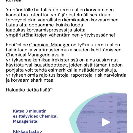
Ympäristölle haitallisten kemikaalien korvaaminen
kannattaa toteuttaa yhtä järjestelmällisesti kuin
terveydellekin vaarallisten kemikaalien korvaaminen.
Lataa alta oppaamme, kuinka luoda
laadukas korvaamisprosessi ja aloita
ympäristöhaittojen vähentäminen yrityksessänne!
EcoOnline
Chemical Manager
on työkalu kemikaalien
hallintaan ja vaatimustenmukaisuuden kehittämiseen.
Chemical Managerin avulla
yrityksenne kemikaalirekisterissä on aina uusimmat
käyttöturvallisuustiedotteet, joiden sisältämän tiedon
pohjalta voit tehdä esimerkiksi lainsäädäntöhakuja,
yrityksen omia rajoituslistoja, raportteja, riskinarviointia
ja korvaamisharkintaa.
Haluatko tietää lisää?