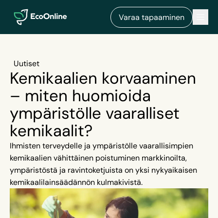
EcoOnline
Men
Varaa tapaaminen
Uutiset
Kemikaalien korvaaminen
– miten huomioida
ympäristölle vaaralliset
kemikaalit?
Ihmisten terveydelle ja ympäristölle vaarallisimpien
kemikaalien vähittäinen poistuminen markkinoilta,
ympäristöstä ja ravintoketjuista on yksi nykyaikaisen
kemikaalilainsäädännön kulmakivistä.