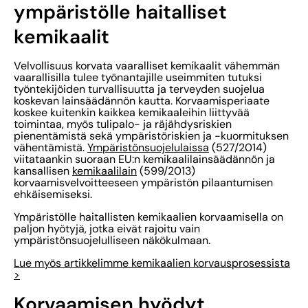
ympäristölle haitalliset
kemikaalit
Velvollisuus korvata vaaralliset kemikaalit vähemmän
vaarallisilla tulee työnantajille useimmiten tutuksi
työntekijöiden turvallisuutta ja terveyden suojelua
koskevan lainsäädännön kautta. Korvaamisperiaate
koskee kuitenkin kaikkea kemikaaleihin liittyvää
toimintaa, myös tulipalo- ja räjähdysriskien
pienentämistä sekä ympäristöriskien ja -kuormituksen
vähentämistä.
Ympäristönsuojelulaissa
(527/2014)
viitataankin suoraan EU:n kemikaalilainsäädännön ja
kansallisen
kemikaalilain
(599/2013)
korvaamisvelvoitteeseen ympäristön pilaantumisen
ehkäisemiseksi.
Ympäristölle haitallisten kemikaalien korvaamisella on
paljon hyötyjä, jotka eivät rajoitu vain
ympäristönsuojelulliseen näkökulmaan.
Lue myös artikkelimme kemikaalien korvausprosessista
>
Korvaamisen hyödyt