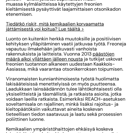
muassa kylmälaitteissa käytettyjen freonien
kieltämisestä pysäyttivät laajamittaisen otsonikadon
etenemisen.
Tiedätkö riskit, mitä kemikaalien korvaamatta
jättämisestä voi koitua? Lue täältä >
Luonto on kuitenkin herkkä muutoksille ja positiivisen
kehityksen ylläpitäminen vaatii jatkuvaa työtä. Freoneja
vapautuu ilmakehään jatkuvasti vanhoista
rakennuksista ja laitteista. Vuonna 2013
päästöjen
määrä alkoi yllättäen jälleen nousta
ja tutkijat uskovat
freonien tuotannon alkaneen uudestaan Kaakkois-
Aasiassa, mikä vaarantaa otsonikerroksen toipumisen.
Viranomaisten kunnianhimoisesta työstä huolimatta
lakisääteisissä menettelyissä on myös puutteensa.
Laadukkaan lainsäädännön tulee lähtökohtaisesti olla
yksiselitteistä ja täsmällistä, ja ratkaista asioita, jotka
voidaan laeilla ratkaista. Esimerkiksi REACH-asetuksen
soveltamisala on rajallinen, minkä lisäksi rajoitus- ja
kieltopäätöksiin vaikuttavat aineita koskevan
tieteellisen tiedon saatavuus ja laatu sekä prosessien
poliittinen luonne.
Kemikaalien ympäristöhaittojen ehkäisyä koskeva