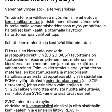
Vähennät ympäristö- ja terveysriskejä
Ympäristölle ja välillisesti myös
ihmisille aiheutuva
kemikaalikuormitus
ja riskit luonnollisesti vähenevät
huomioimalla korvaamisharkinnassa myös ympäristölle
haitalliset kemikaalit ja ottamalla käyttöön
haitattomampia vaihtoehtoja.
Kehität kiertotaloutta ja kestävää liiketoimintaa
EU:n uusien kiertotalouspaketin
ja
jätepuitedirektiivin
(EU 2018/851) tavoitteina on
tuotteiden elinkaaren piteneminen, materiaalien
kierrätysasteen nostaminen ja kaatopaikkajätteen
vähentäminen. Toimiva kiertotalous edellyttää tietoa
materiaalien koostumuksesta ja mahdollisesti
haitallisista aineista. Jätepuitedirektiivissä säädetään
ECHA:n ylläpitämästä
esinetietokannasta
(ns. SCIP-
tietokanta), johon esineiden valmistajien tulee
5.1.2021 alkaen ilmoittaa erityistä huolta aiheuttavia,
niin kutsuttuja
SVHC-aineita
sisältävät esineet.
SVHC-aineet ovat myös
ehdokkaita
luvanvaraisiksi
aineiksi ja niitä sisältäviin
kemikaaleihin ja esineisiin liittyy REACH-