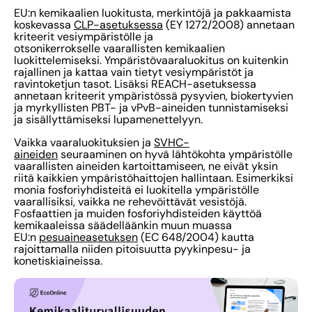
EU:n kemikaalien luokitusta, merkintöjä ja pakkaamista
koskevassa
CLP-asetuksessa
(EY 1272/2008) annetaan
kriteerit vesiympäristölle ja
otsonikerrokselle vaarallisten kemikaalien
luokittelemiseksi. Ympäristövaaraluokitus on kuitenkin
rajallinen ja kattaa vain tietyt vesiympäristöt ja
ravintoketjun tasot. Lisäksi REACH-asetuksessa
annetaan kriteerit ympäristössä pysyvien, biokertyvien
ja myrkyllisten PBT- ja vPvB-aineiden tunnistamiseksi
ja sisällyttämiseksi lupamenettelyyn.
Vaikka vaaraluokituksien ja
SVHC-
aineiden
seuraaminen on hyvä lähtökohta ympäristölle
vaarallisten aineiden kartoittamiseen, ne eivät yksin
riitä kaikkien ympäristöhaittojen hallintaan. Esimerkiksi
monia fosforiyhdisteitä ei luokitella ympäristölle
vaarallisiksi, vaikka ne rehevöittävät vesistöjä.
Fosfaattien ja muiden fosforiyhdisteiden käyttöä
kemikaaleissa säädelläänkin muun muassa
EU:n
pesuaineasetuksen
(EC 648/2004) kautta
rajoittamalla niiden pitoisuutta pyykinpesu- ja
konetiskiaineissa.