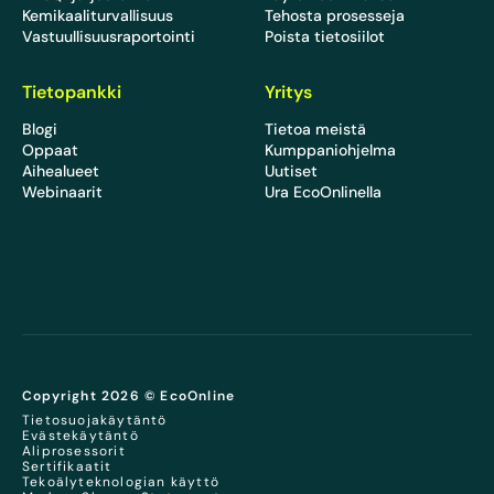
Kemikaaliturvallisuus
Tehosta prosesseja
Vastuullisuusraportointi
Poista tietosiilot
Tietopankki
Yritys
Blogi
Tietoa meistä
Oppaat
Kumppaniohjelma
Aihealueet
Uutiset
Webinaarit
Ura EcoOnlinella
Copyright 2026 © EcoOnline
Tietosuojakäytäntö
Evästekäytäntö
Aliprosessorit
Sertifikaatit
Tekoälyteknologian käyttö