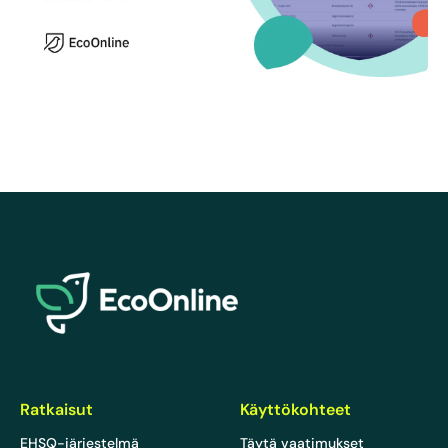
EcoOnline
Ratkaisut
Käyttökohteet
EHSQ-järjestelmä
Täytä vaatimukset