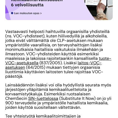
Vastaavasti helposti haihtuvilla orgaanisilla yhdisteillä
(ns. VOC-yhdisteet), kuten hiilivedyillä ja alkoholeilla,
jotka eivät välttämättä ole CLP-asetuksen mukaan
ympäristölle vaarallisia, on terveyshaittojen lisäksi
monimutkaisia haitallisia vaikutuksia ilmakehään ja
ilmastoon. VOC-yhdisteiden käyttöä esimerkiksi
maaleissa ja lakoissa rajoitetaankin kansallisella
tuote-
VOC-asetuksella
(837/2005). Lisäksi
laitos-VOC-
asetuksen
(64/2015) mukaan tiettyjen orgaanisia
liuottimia käyttävien laitosten tulee rajoittaa VOC-
päästöjä.
Lainsäädännön lisäksi voi olla hyödyllistä seurata myös
järjestöjen ylläpitämiä kemikaaliluetteloita ja
korvaamistyökaluja. Esimerkiksi ruotsalaisen
ChemSecin
SIN-luettelossa
(Substitute It Now) on jo yli
900 terveydelle ja ympäristölle haitallista kemikaalia,
joiden käyttöä suositellaan vältettävän.
Tee yhteistyötä kemikaalitoimittajien ja