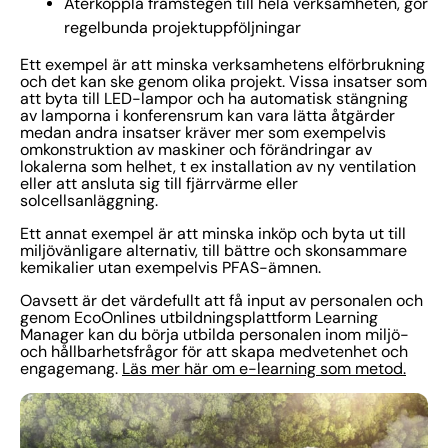
Återkoppla framstegen till hela verksamheten, gör
regelbunda projektuppföljningar
Ett exempel är att minska verksamhetens elförbrukning
och det kan ske genom olika projekt. Vissa insatser som
att byta till LED-lampor och ha automatisk stängning
av lamporna i konferensrum kan vara lätta åtgärder
medan andra insatser kräver mer som exempelvis
omkonstruktion av maskiner och förändringar av
lokalerna som helhet, t ex installation av ny ventilation
eller att ansluta sig till fjärrvärme eller
solcellsanläggning.
Ett annat exempel är att minska inköp och byta ut till
miljövänligare alternativ, till bättre och skonsammare
kemikalier utan exempelvis PFAS-ämnen.
Oavsett är det värdefullt att få input av personalen och
genom EcoOnlines utbildningsplattform Learning
Manager kan du börja utbilda personalen inom miljö-
och hållbarhetsfrågor för att skapa medvetenhet och
engagemang.
Läs mer här om e-learning som metod.