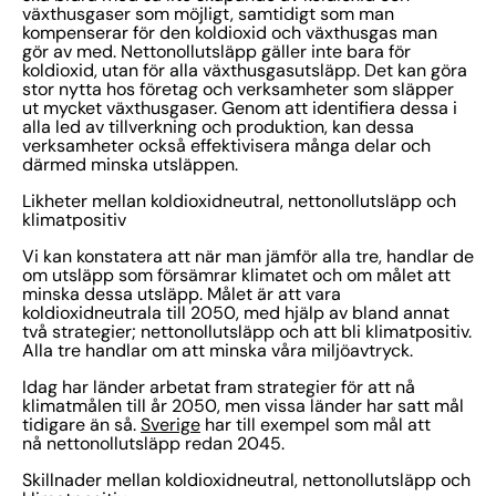
växthusgaser som möjligt, samtidigt som man
kompenserar för den koldioxid och växthusgas man
gör av med. Nettonollutsläpp gäller inte bara för
koldioxid, utan för alla växthusgasutsläpp. Det kan göra
stor nytta hos företag och verksamheter som släpper
ut mycket växthusgaser. Genom att identifiera dessa i
alla led av tillverkning och produktion, kan dessa
verksamheter också effektivisera många delar och
därmed minska utsläppen.
Likheter mellan koldioxidneutral, nettonollutsläpp och
klimatpositiv
Vi kan konstatera att när man jämför alla tre, handlar de
om utsläpp som försämrar klimatet och om målet att
minska dessa utsläpp. Målet är att vara
koldioxidneutrala till 2050, med hjälp av bland annat
två strategier; nettonollutsläpp och att bli klimatpositiv.
Alla tre handlar om att minska våra miljöavtryck.
Idag har länder arbetat fram strategier för att nå
klimatmålen till år 2050, men vissa länder har satt mål
tidigare än så.
Sverige
har till exempel som mål att
nå nettonollutsläpp redan 2045.
Skillnader mellan koldioxidneutral, nettonollutsläpp och