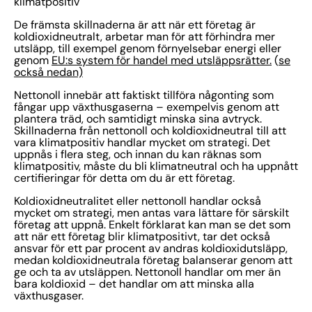
klimatpositiv
De främsta skillnaderna är att när ett företag är
koldioxidneutralt, arbetar man för att förhindra mer
utsläpp, till exempel genom förnyelsebar energi eller
genom
EU:s system för handel med utsläppsrätter.
(
se
också nedan)
Nettonoll innebär att faktiskt tillföra någonting som
fångar upp växthusgaserna – exempelvis genom att
plantera träd, och samtidigt minska sina avtryck.
Skillnaderna från nettonoll och koldioxidneutral till att
vara klimatpositiv handlar mycket om strategi. Det
uppnås i flera steg, och innan du kan räknas som
klimatpositiv, måste du bli klimatneutral och ha uppnått
certifieringar för detta om du är ett företag.
Koldioxidneutralitet eller nettonoll handlar också
mycket om strategi, men antas vara lättare för särskilt
företag att uppnå. Enkelt förklarat kan man se det som
att när ett företag blir klimatpositivt, tar det också
ansvar för ett par procent av andras koldioxidutsläpp,
medan koldioxidneutrala företag balanserar genom att
ge och ta av utsläppen. Nettonoll handlar om mer än
bara koldioxid – det handlar om att minska alla
växthusgaser.