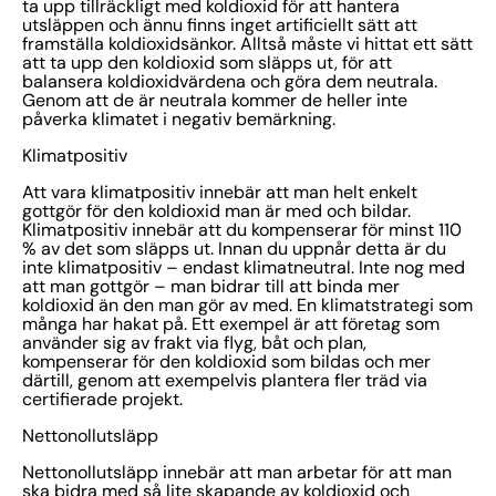
ta upp tillräckligt med koldioxid för att hantera
utsläppen och ännu finns inget artificiellt sätt att
framställa koldioxidsänkor. Alltså måste vi hittat ett sätt
att ta upp den koldioxid som släpps ut, för att
balansera koldioxidvärdena och göra dem neutrala.
Genom att de är neutrala kommer de heller inte
påverka klimatet i negativ bemärkning.
Klimatpositiv
Att vara klimatpositiv innebär att man helt enkelt
gottgör för den koldioxid man är med och bildar.
Klimatpositiv innebär att du kompenserar för minst 110
% av det som släpps ut. Innan du uppnår detta är du
inte klimatpositiv – endast klimatneutral. Inte nog med
att man gottgör – man bidrar till att binda mer
koldioxid än den man gör av med. En klimatstrategi som
många har hakat på. Ett exempel är att företag som
använder sig av frakt via flyg, båt och plan,
kompenserar för den koldioxid som bildas och mer
därtill, genom att exempelvis plantera fler träd via
certifierade projekt.
Nettonollutsläpp
Nettonollutsläpp innebär att man arbetar för att man
ska bidra med så lite skapande av koldioxid och