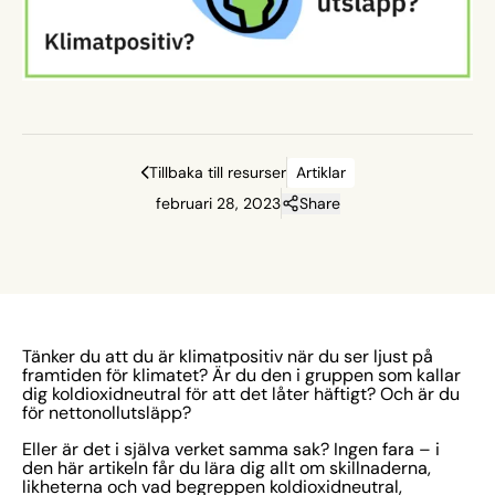
bort dig i en diskussion om miljö och klimat på AW:n
nästa gång. Förstå begreppen för att du och din
verksamhet kan komma igång med ert miljöarbete och
längre ner i artikeln får du 10 tips kring ert
hållbarhetsarbete.
Tillbaka till resurser
Artiklar
februari 28, 2023
Share
Tänker du att du är klimatpositiv när du ser ljust på
framtiden för klimatet? Är du den i gruppen som kallar
dig koldioxidneutral för att det låter häftigt? Och är du
för nettonollutsläpp?
Eller är det i själva verket samma sak? Ingen fara – i
den här artikeln får du lära dig allt om skillnaderna,
likheterna och vad begreppen koldioxidneutral,