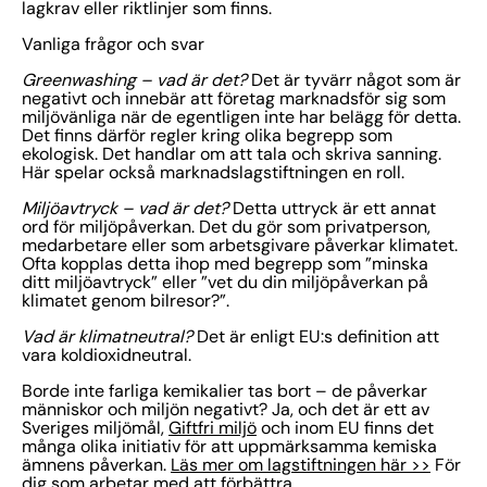
lagkrav eller riktlinjer som finns.
Vanliga frågor och svar
Greenwashing – vad är det?
Det är tyvärr något som är
negativt och innebär att företag marknadsför sig som
miljövänliga när de egentligen inte har belägg för detta.
Det finns därför regler kring olika begrepp som
ekologisk. Det handlar om att tala och skriva sanning.
Här spelar också marknadslagstiftningen en roll.
Miljöavtryck – vad är det?
Detta uttryck är ett annat
ord för miljöpåverkan. Det du gör som privatperson,
medarbetare eller som arbetsgivare påverkar klimatet.
Ofta kopplas detta ihop med begrepp som ”minska
ditt miljöavtryck” eller ”vet du din miljöpåverkan på
klimatet genom bilresor?”.
Vad är klimatneutral?
Det är enligt EU:s definition att
vara koldioxidneutral.
Borde inte farliga kemikalier tas bort – de påverkar
människor och miljön negativt? Ja, och det är ett av
Sveriges miljömål,
Giftfri miljö
och inom EU finns det
många olika initiativ för att uppmärksamma kemiska
ämnens påverkan.
Läs mer om lagstiftningen här >>
För
dig som arbetar med att förbättra