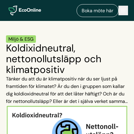
EcoOnline
Men
Boka möte här
Miljö & ESG
Koldixidneutral,
nettonollutsläpp och
klimatpositiv
Tänker du att du är klimatpositiv när du ser ljust på
framtiden för klimatet? Är du den i gruppen som kallar
dig koldioxidneutral för att det låter häftigt? Och är du
för nettonollutsläpp? Eller är det i själva verket samma
sak? Ingen fara – i den här artikeln får du lära dig allt
om skillnaderna, likheterna och vad begreppen
koldioxidneutral, nettonollutsläpp och klimatpositiv
egentligen innebär, så att du slipper vara den som gör