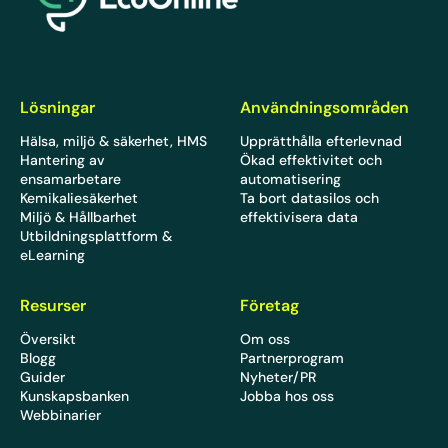
Lösningar
Användningsområden
Hälsa, miljö & säkerhet, HMS
Upprätthålla efterlevnad
Hantering av
Ökad effektivitet och
ensamarbetare
automatisering
Kemikaliesäkerhet
Ta bort datasilos och
Miljö & Hållbarhet
effektivisera data
Utbildningsplattform &
eLearning
Resurser
Företag
Översikt
Om oss
Blogg
Partnerprogram
Guider
Nyheter/PR
Kunskapsbanken
Jobba hos oss
Webbinarier