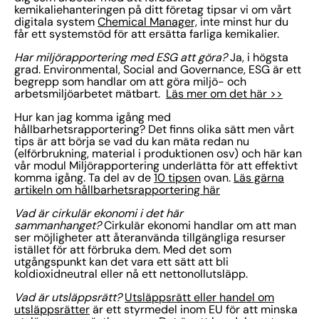
kemikaliehanteringen på ditt företag tipsar vi om vårt
digitala system
Chemical Manager,
inte minst hur du
får ett systemstöd för att ersätta farliga kemikalier.
Har miljörapportering med ESG att göra?
Ja, i högsta
grad. Environmental, Social and Governance, ESG är ett
begrepp som handlar om att göra miljö- och
arbetsmiljöarbetet mätbart.
Läs mer om det här >>
Hur kan jag komma igång med
hållbarhetsrapportering? Det finns olika sätt men vårt
tips är att börja se vad du kan mäta redan nu
(elförbrukning, material i produktionen osv) och här kan
vår modul Miljörapportering underlätta för att effektivt
komma igång. Ta del av de
10 tipsen
ovan.
Läs gärna
artikeln om hållbarhetsrapportering här
Vad är cirkulär ekonomi i det här
sammanhanget?
Cirkulär ekonomi handlar om att man
ser möjligheter att återanvända tillgängliga resurser
istället för att förbruka dem. Med det som
utgångspunkt kan det vara ett sätt att bli
koldioxidneutral eller nå ett nettonollutsläpp.
Vad är utsläppsrätt?
Utsläppsrätt eller handel om
utsläppsrätter
är ett styrmedel inom EU för att minska