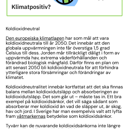
Koldioxidneutral
Den europeiska klimatlagen
har som mål att vara
koldioxidneutrala till år 2050. Det innebär att den
globala uppvärmningen inte får överstiga 1,5 grad
Celsius till dess. Jorden mår tillräckligt dåligt i form av
uppvärmda hav, extrema väderförhållanden och
förändrad biologisk mångfald. Därför finns en plan om
att senast 2050 bli koldioxidneutrala för att förhindra
ytterligare stora försämringar och förändringar av
klimatet.
Koldioxidneutralitet innebär kortfattat att det ska finnas
balans mellan koldioxidutsläpp och absorberingen av
koldioxidutsläpp. Det som går ut – måste tas in. Ett bra
exempel på koldioxidsänkor, det vill säga sådant som
absorberar mer koldioxid än vad de släpper ut, är skog,
hav och jord. I Sverige har man exempelvis valt att lyfta
fram
våtmarkernas
betydelse som koldioxidsänkor.
Tyvärr kan de nuvarande koldioxidsänkorna inte längre