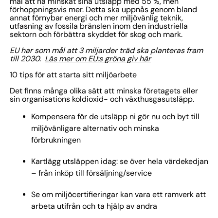
mål att ha minskat sina utsläpp med 55 %, men
förhoppningsvis mer. Detta ska uppnås genom bland
annat förnybar energi och mer miljövänlig teknik,
utfasning av fossila bränslen inom den industriella
sektorn och förbättra skyddet för skog och mark.
EU har som mål att 3 miljarder träd ska planteras fram
till 2030.
Läs mer om EU:s gröna giv här
10 tips för att starta sitt miljöarbete
Det finns många olika sätt att minska företagets eller
sin organisations koldioxid- och växthusgasutsläpp.
Kompensera för de utsläpp ni gör nu och byt till
miljövänligare alternativ och minska
förbrukningen
Kartlägg utsläppen idag: se över hela värdekedjan
– från inköp till försäljning/service
Se om miljöcertifieringar kan vara ett ramverk att
arbeta utifrån och ta hjälp av andra