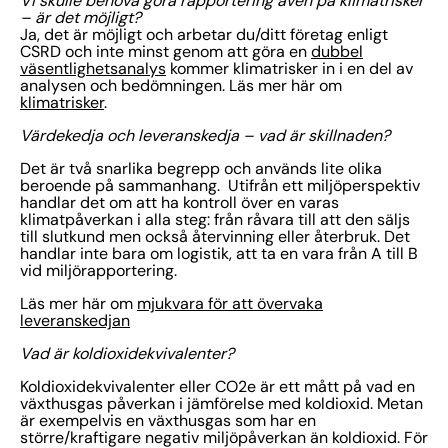
Vi skulle behöva göra rapportering även på klimatrisker
– är det möjligt?
Ja, det är möjligt och arbetar du/ditt företag enligt
CSRD och inte minst genom att göra en
dubbel
väsentlighetsanalys
kommer klimatrisker in i en del av
analysen och bedömningen. Läs mer här om
klimatrisker
.
Värdekedja och leveranskedja – vad är skillnaden?
Det är två snarlika begrepp och används lite olika
beroende på sammanhang. Utifrån ett miljöperspektiv
handlar det om att ha kontroll över en varas
klimatpåverkan i alla steg: från råvara till att den säljs
till slutkund men också återvinning eller återbruk. Det
handlar inte bara om logistik, att ta en vara från A till B
vid miljörapportering.
Läs mer här om
mjukvara för att övervaka
leveranskedjan
Vad är koldioxidekvivalenter?
Koldioxidekvivalenter eller CO2e är ett mått på vad en
växthusgas påverkan i jämförelse med koldioxid. Metan
är exempelvis en växthusgas som har en
större/kraftigare negativ miljöpåverkan än koldioxid. För