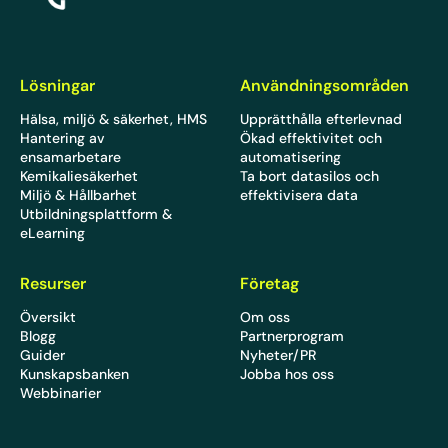
Lösningar
Användningsområden
Hälsa, miljö & säkerhet, HMS
Upprätthålla efterlevnad
Hantering av
Ökad effektivitet och
ensamarbetare
automatisering
Kemikaliesäkerhet
Ta bort datasilos och
Miljö & Hållbarhet
effektivisera data
Utbildningsplattform &
eLearning
Resurser
Företag
Översikt
Om oss
Blogg
Partnerprogram
Guider
Nyheter/PR
Kunskapsbanken
Jobba hos oss
Webbinarier