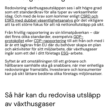
Redovisning växthusgasutsläppen ses i allt högre grad
som ett standardkrav för alla typer av verksamheter
idag. Och med de krav som kommer enligt
CSRD och
ESRS med dubbel väsentlighetsanalys
gör det viktigare
att ta ett större fokus för att nå nettonollutsläpp på sikt.
Från frivillig rapportering av sin klimatpåverkan – där
det finns olika standarder, exempelvis
GDP-
protokollet
eller
CDP-rapportering
till att från och med i
år är ett lagkrav från EU där du behöver skapa en plan
och aktiviteter för sitt miljöarbete, där växthusgaser
ingår som ett del i ditt företags
ESG
-arbete.
Syftet är att omställningen till ett grönare och
hållbarare samhälle ska gå snabbare, när mer enhetliga
redovisningar framställs. Investerare och konsumenter
kan på sikt lättare bedöma olika företags miljöinsatser.
Så här kan du redovisa utsläpp
av växthusgaser