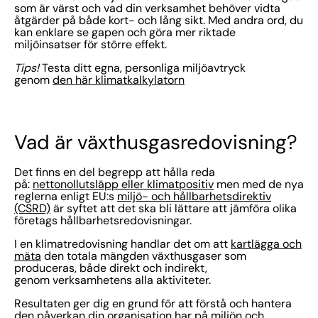
som är värst och vad din verksamhet behöver vidta
åtgärder på både kort- och lång sikt. Med andra ord, du
kan enklare se gapen och göra mer riktade
miljöinsatser för större effekt.
Tips!
Testa ditt egna, personliga miljöavtryck
genom
den här klimatkalkylatorn
Vad är växthusgasredovisning?
Det finns en del begrepp att hålla reda
på:
nettonollutsläpp eller klimatpositiv
men med de nya
reglerna enligt EU:s
miljö- och hållbarhetsdirektiv
(CSRD)
är syftet att det ska bli lättare att jämföra olika
företags hållbarhetsredovisningar.
I en klimatredovisning handlar det om att
kartlägga och
mäta
den totala mängden växthusgaser som
produceras, både direkt och indirekt,
genom verksamhetens alla aktiviteter.
Resultaten ger dig en grund för att förstå och hantera
den påverkan din organisation har på miljön och