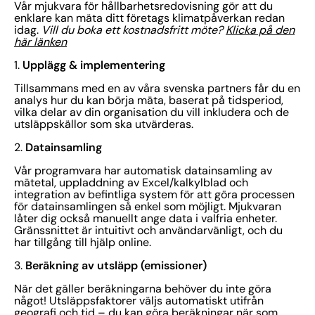
Vår mjukvara för hållbarhetsredovisning gör att du
enklare kan mäta ditt företags klimatpåverkan redan
idag.
Vill du boka ett kostnadsfritt möte?
Klicka på den
här länken
Upplägg & implementering
1.
Tillsammans med en av våra svenska partners får du en
analys hur du kan börja mäta, baserat på tidsperiod,
vilka delar av din organisation du vill inkludera och de
utsläppskällor som ska utvärderas.
Datainsamling
2.
Vår programvara har automatisk datainsamling av
mätetal, uppladdning av Excel/kalkylblad och
integration av befintliga system för att göra processen
för datainsamlingen så enkel som möjligt. Mjukvaran
låter dig också manuellt ange data i valfria enheter.
Gränssnittet är intuitivt och användarvänligt, och du
har tillgång till hjälp online.
Beräkning av utsläpp (emissioner)
3.
När det gäller beräkningarna behöver du inte göra
något! Utsläppsfaktorer väljs automatiskt utifrån
geografi och tid – du kan göra beräkningar när som