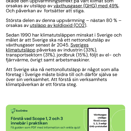
ökade den uppvärmningseffekt på vårt klimat som
orsakas av utsläpp av
växthusgaser (GHG) med 49%
.
Och påverkan av fortsätter att stiga.
Största delen av denna uppvärmning – nästan 80 % –
orsakas av
utsläpp av koldioxid (CO2
).
Sedan 1990 har klimatutsläppen minskat i Sverige och
målet är att Sverige ska nå ett nettonollutsläp av
växthusgaser senast år 2045.
Sveriges
klimatutsläpp
påverkas av industrin (33%),
transportsektorn (31%), jordbruk (15%), följt av el- och
fjärrvärme, övrigt samt arbetsmaskiner.
Att Sverige ska nå nettonollutsläpp är något som alla
företag i Sverige måste bidra till och därför själva se
över sin verksamhet. Att förstå sin verksamhets
klimatpåverkan är ett första steg.