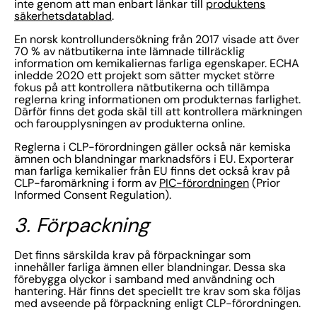
inte genom att man enbart länkar till
produktens
säkerhetsdatablad
.
En norsk kontrollundersökning från 2017 visade att över
70 % av nätbutikerna inte lämnade tillräcklig
information om kemikaliernas farliga egenskaper. ECHA
inledde 2020 ett projekt som sätter mycket större
fokus på att kontrollera nätbutikerna och tillämpa
reglerna kring informationen om produkternas farlighet.
Därför finns det goda skäl till att kontrollera märkningen
och faroupplysningen av produkterna online.
Reglerna i CLP-förordningen gäller också när kemiska
ämnen och blandningar marknadsförs i EU. Exporterar
man farliga kemikalier från EU finns det också krav på
CLP-faromärkning i form av
PIC-förordningen
(Prior
Informed Consent Regulation).
3. Förpackning
Det finns särskilda krav på förpackningar som
innehåller farliga ämnen eller blandningar. Dessa ska
förebygga olyckor i samband med användning och
hantering. Här finns det speciellt tre krav som ska följas
med avseende på förpackning enligt CLP-förordningen.