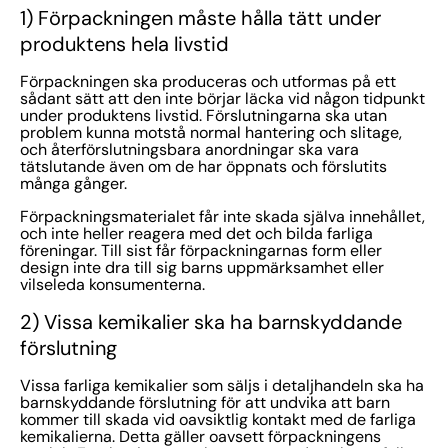
1) Förpackningen måste hålla tätt under
produktens hela livstid
Förpackningen ska produceras och utformas på ett
sådant sätt att den inte börjar läcka vid någon tidpunkt
under produktens livstid. Förslutningarna ska utan
problem kunna motstå normal hantering och slitage,
och återförslutningsbara anordningar ska vara
tätslutande även om de har öppnats och förslutits
många gånger.
Förpackningsmaterialet får inte skada själva innehållet,
och inte heller reagera med det och bilda farliga
föreningar. Till sist får förpackningarnas form eller
design inte dra till sig barns uppmärksamhet eller
vilseleda konsumenterna.
2) Vissa kemikalier ska ha barnskyddande
förslutning
Vissa farliga kemikalier som säljs i detaljhandeln ska ha
barnskyddande förslutning för att undvika att barn
kommer till skada vid oavsiktlig kontakt med de farliga
kemikalierna. Detta gäller oavsett förpackningens