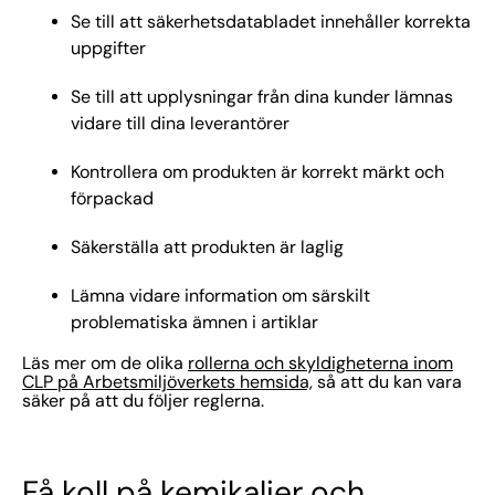
Se till att säkerhetsdatabladet innehåller korrekta
uppgifter
Se till att upplysningar från dina kunder lämnas
vidare till dina leverantörer
Kontrollera om produkten är korrekt märkt och
förpackad
Säkerställa att produkten är laglig
Lämna vidare information om särskilt
problematiska ämnen i artiklar
Läs mer om de olika
rollerna och skyldigheterna inom
CLP på Arbetsmiljöverkets hemsida,
så att du kan vara
säker på att du följer reglerna.
Få koll på kemikalier och