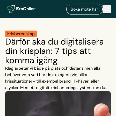
EcoOnline
Men
Boka möte här
Krisberedskap
Därför ska du digitalisera
din krisplan: 7 tips att
komma igång
Idag arbetar vi både på plats och distans men alla
behöver veta vad hur de ska agera vid olika
krissituationer– till exempel brand, IT-haveri eller
olyckor. Med ett digitalt krishanteringssystem kan du
kartlägga och öva för att höja din beredskap. Läs vidare
för att få tips för att öka medvetenheten kring
begreppet kris, beredskap och säkerhet.