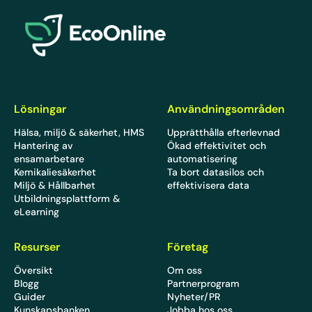
EcoOnline
Lösningar
Användningsområden
Hälsa, miljö & säkerhet, HMS
Upprätthålla efterlevnad
Hantering av
Ökad effektivitet och
ensamarbetare
automatisering
Kemikaliesäkerhet
Ta bort datasilos och
Miljö & Hållbarhet
effektivisera data
Utbildningsplattform &
eLearning
Resurser
Företag
Översikt
Om oss
Blogg
Partnerprogram
Guider
Nyheter/PR
Kunskapsbanken
Jobba hos oss