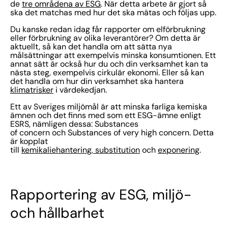
de
tre områdena av ESG
. När detta arbete är gjort så
ska det matchas med hur det ska mätas och följas upp.
Du kanske redan idag får rapporter om elförbrukning
eller förbrukning av olika leverantörer? Om detta är
aktuellt, så kan det handla om att sätta nya
målsättningar att exempelvis minska konsumtionen. Ett
annat sätt är också hur du och din verksamhet kan ta
nästa steg, exempelvis cirkulär ekonomi. Eller så kan
det handla om hur din verksamhet ska hantera
klimatrisker
i värdekedjan.
Ett av Sveriges miljömål är att minska farliga kemiska
ämnen och det finns med som ett ESG-ämne enligt
ESRS, nämligen dessa: Substances
of concern och Substances of very high concern. Detta
är kopplat
till
kemikaliehantering
,
substitution
och
exponering
.
Rapportering av ESG, miljö-
och hållbarhet