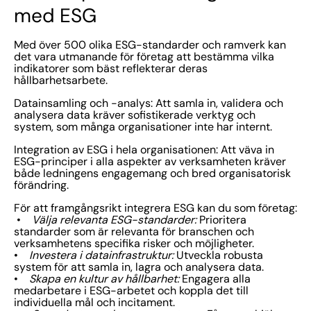
med ESG
Med över 500 olika ESG-standarder och ramverk kan
det vara utmanande för företag att bestämma vilka
indikatorer som bäst reflekterar deras
hållbarhetsarbete.
Datainsamling och -analys: Att samla in, validera och
analysera data kräver sofistikerade verktyg och
system, som många organisationer inte har internt.
Integration av ESG i hela organisationen: Att väva in
ESG-principer i alla aspekter av verksamheten kräver
både ledningens engagemang och bred organisatorisk
förändring.
För att framgångsrikt integrera ESG kan du som företag:
•
Välja relevanta ESG-standarder:
Prioritera
standarder som är relevanta för branschen och
verksamhetens specifika risker och möjligheter.
•
Investera i datainfrastruktur:
Utveckla robusta
system för att samla in, lagra och analysera data.
•
Skapa en kultur av hållbarhet:
Engagera alla
medarbetare i ESG-arbetet och koppla det till
individuella mål och incitament.