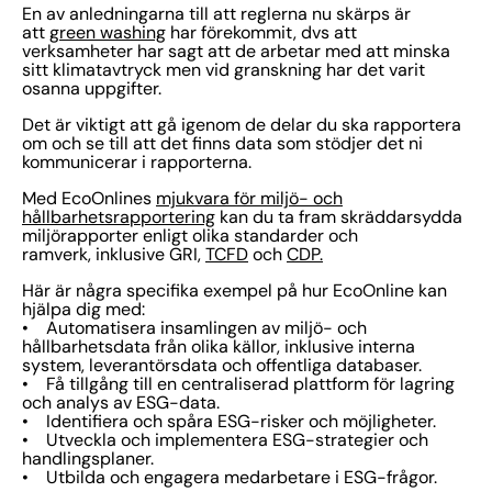
En av anledningarna till att reglerna nu skärps är
att
green washing
har förekommit, dvs att
verksamheter har sagt att de arbetar med att minska
sitt klimatavtryck men vid granskning har det varit
osanna uppgifter.
Det är viktigt att gå igenom de delar du ska rapportera
om och se till att det finns data som stödjer det ni
kommunicerar i rapporterna.
Med EcoOnlines
mjukvara för miljö- och
hållbarhetsrapportering
kan du ta fram skräddarsydda
miljörapporter enligt olika standarder och
ramverk, inklusive GRI,
TCFD
och
CDP.
Här är några specifika exempel på hur EcoOnline kan
hjälpa dig med:
• Automatisera insamlingen av miljö- och
hållbarhetsdata från olika källor, inklusive interna
system, leverantörsdata och offentliga databaser.
• Få tillgång till en centraliserad plattform för lagring
och analys av ESG-data.
• Identifiera och spåra ESG-risker och möjligheter.
• Utveckla och implementera ESG-strategier och
handlingsplaner.
• Utbilda och engagera medarbetare i ESG-frågor.