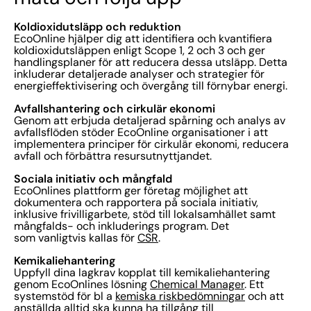
Koldioxidutsläpp och reduktion
EcoOnline hjälper dig att identifiera och kvantifiera
koldioxidutsläppen enligt Scope 1, 2 och 3 och ger
handlingsplaner för att reducera dessa utsläpp. Detta
inkluderar detaljerade analyser och strategier för
energieffektivisering och övergång till förnybar energi.
Avfallshantering och cirkulär ekonomi
Genom att erbjuda detaljerad spårning och analys av
avfallsflöden stöder EcoOnline organisationer i att
implementera principer för cirkulär ekonomi, reducera
avfall och förbättra resursutnyttjandet.
Sociala initiativ och mångfald
EcoOnlines plattform ger företag möjlighet att
dokumentera och rapportera på sociala initiativ,
inklusive frivilligarbete, stöd till lokalsamhället samt
mångfalds- och inkluderings program. Det
som vanligtvis kallas för
CSR
.
Kemikaliehantering
Uppfyll dina lagkrav kopplat till kemikaliehantering
genom EcoOnlines lösning
Chemical Manager
. Ett
systemstöd för bl a
kemiska riskbedömningar
och att
anställda alltid ska kunna ha tillgång till