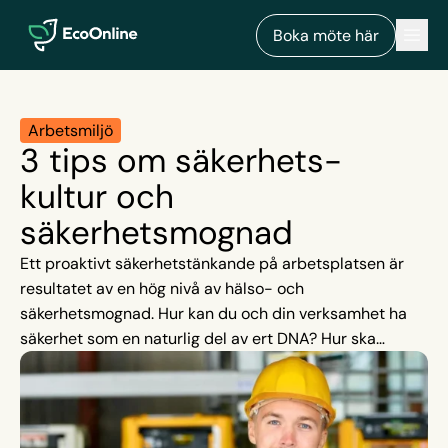
EcoOnline
Men
Boka möte här
Arbetsmiljö
3 tips om säkerhets-
kultur och
säkerhetsmognad
Ett proaktivt säkerhetstänkande på arbetsplatsen är
resultatet av en hög nivå av hälso- och
säkerhetsmognad. Hur kan du och din verksamhet ha
säkerhet som en naturlig del av ert DNA? Hur ska
säkerheten prioriteras och bli central? Här vet vi att det
finns branscher, exempelvis byggbranschen som har
stora risker. En säkerhetsmognad där alla tar ansvar
och rapporterar in tillbud leder till bättre skydd och