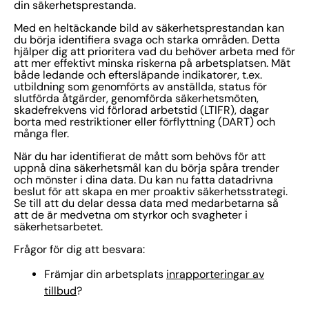
din säkerhetsprestanda.
Med en heltäckande bild av säkerhetsprestandan kan
du börja identifiera svaga och starka områden. Detta
hjälper dig att prioritera vad du behöver arbeta med för
att mer effektivt minska riskerna på arbetsplatsen. Mät
både ledande och eftersläpande indikatorer, t.ex.
utbildning som genomförts av anställda, status för
slutförda åtgärder, genomförda säkerhetsmöten,
skadefrekvens vid förlorad arbetstid (LTIFR), dagar
borta med restriktioner eller förflyttning (DART) och
många fler.
När du har identifierat de mått som behövs för att
uppnå dina säkerhetsmål kan du börja spåra trender
och mönster i dina data. Du kan nu fatta datadrivna
beslut för att skapa en mer proaktiv säkerhetsstrategi.
Se till att du delar dessa data med medarbetarna så
att de är medvetna om styrkor och svagheter i
säkerhetsarbetet.
Frågor för dig att besvara:
Främjar din arbetsplats
inrapporteringar av
tillbud
?