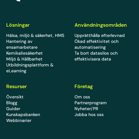
Lösningar
Användningsområden
Hälsa, miljö & säkerhet, HMS
Upprätthålla efterlevnad
Hantering av
Ökad effektivitet och
ensamarbetare
automatisering
Kemikaliesäkerhet
Ta bort datasilos och
Miljö & Hållbarhet
effektivisera data
Utbildningsplattform &
eLearning
Resurser
Företag
Översikt
Om oss
Blogg
Partnerprogram
Guider
Nyheter/PR
Kunskapsbanken
Jobba hos oss
Webbinarier