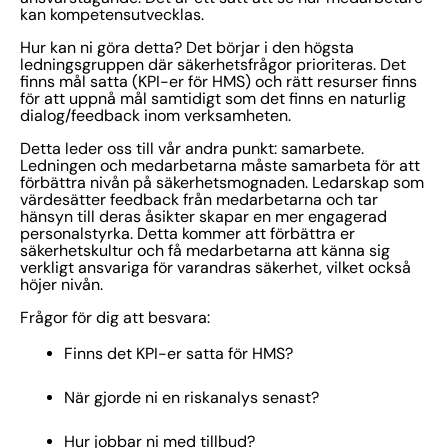
kan kompetensutvecklas.
Hur kan ni göra detta? Det börjar i den högsta
ledningsgruppen där säkerhetsfrågor prioriteras. Det
finns mål satta (KPI-er för HMS) och rätt resurser finns
för att uppnå mål samtidigt som det finns en naturlig
dialog/feedback inom verksamheten.
Detta leder oss till vår andra punkt: samarbete.
Ledningen och medarbetarna måste samarbeta för att
förbättra nivån på säkerhetsmognaden. Ledarskap som
värdesätter feedback från medarbetarna och tar
hänsyn till deras åsikter skapar en mer engagerad
personalstyrka. Detta kommer att förbättra er
säkerhetskultur och få medarbetarna att känna sig
verkligt ansvariga för varandras säkerhet, vilket också
höjer nivån.
Frågor för dig att besvara:
Finns det KPI-er satta för HMS?
När gjorde ni en riskanalys senast?
Hur jobbar ni med
tillbud
?