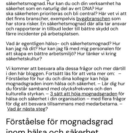
säkerhetsmognad. Hur kan du och din verksamhet ha
säkerhet som en naturlig del av ert DNA? Hur
ska säkerheten prioriteras och bli central? Här vet vi att
det finns branscher, exempelvis
byggbranschen
som
har stora risker. En säkerhetsmognad där alla tar ansvar
och rapporterar in
tillbud
leder till bättre skydd och
färre incidenter på arbetsplatsen.
Vad är egentligen hälso- och säkerhetsmognad? Hur
kan jag nå dit? Hur kan jag få med mig personalen för
att skapa en bättre arbetsmiljö? Hur tänker vi kring
säkerhetskultur?
Vi kommer att besvara alla dessa frågor och mer därtill
i den här bloggen. Fortsätt läs för att veta mer om: –
Förståelse för hur du och dina kollegor kan höja
mognadsgraden inom hälsa och säkerhet. – Lär dig hur
du förstår samband med olycksfrekvens och den
kulturella styrkan. –
3 sätt att höja mognadsgraden
för
hälsa och säkerhet i din organisation – med flera frågor
för dig att besvara tillsammans med medarbetarna. –
Vad är nästa steg
?
Förståelse för mognadsgrad
inom hälsa och säkerhet