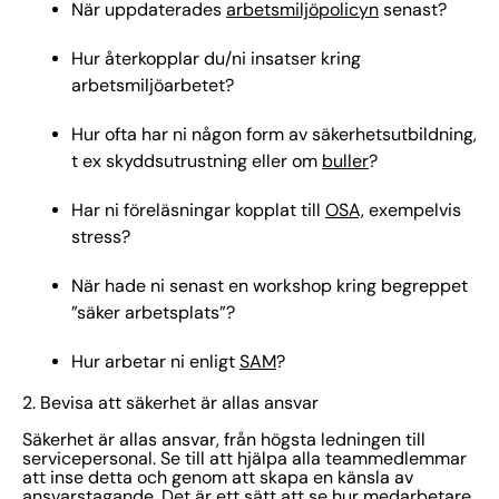
När uppdaterades
arbetsmiljöpolicyn
senast?
Hur återkopplar du/ni insatser kring
arbetsmiljöarbetet?
Hur ofta har ni någon form av säkerhetsutbildning,
t ex skyddsutrustning eller om
buller
?
Har ni föreläsningar kopplat till
OSA,
exempelvis
stress?
När hade ni senast en workshop kring begreppet
”säker arbetsplats”?
Hur arbetar ni enligt
SAM
?
2. Bevisa att säkerhet är allas ansvar
Säkerhet är allas ansvar, från högsta ledningen till
servicepersonal. Se till att hjälpa alla teammedlemmar
att inse detta och genom att skapa en känsla av
ansvarstagande. Det är ett sätt att se hur medarbetare