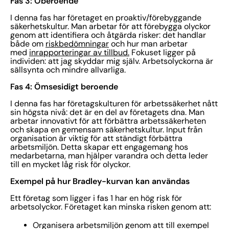
Fas 3: Oberoende
I denna fas har företaget en proaktiv/förebyggande
säkerhetskultur. Man arbetar för att förebygga olyckor
genom att identifiera och åtgärda risker: det handlar
både om
riskbedömningar
och hur man arbetar
med
inrapporteringar av tillbud.
Fokuset ligger på
individen: att jag skyddar mig själv. Arbetsolyckorna är
sällsynta och mindre allvarliga.
Fas 4: Ömsesidigt beroende
I denna fas har företagskulturen för arbetssäkerhet nått
sin högsta nivå: det är en del av företagets dna. Man
arbetar innovativt för att förbättra arbetssäkerheten
och skapa en gemensam säkerhetskultur. Input från
organisation är viktig för att ständigt förbättra
arbetsmiljön. Detta skapar ett engagemang hos
medarbetarna, man hjälper varandra och detta leder
till en mycket låg risk för olyckor.
Exempel på hur Bradley-kurvan kan användas
Ett företag som ligger i fas 1 har en hög risk för
arbetsolyckor. Företaget kan minska risken genom att:
Organisera arbetsmiljön genom att till exempel