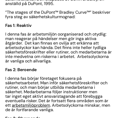
anställd på DuPont, 1995.
”The stages of the DuPont™ Bradley Curve™” beskriver
fyra steg av säkerhetskulturmognad:
Fas 1: Reaktiv
I denna fas är arbetsmiljön oorganiserad och otydlig:
man reagerar på händelser men gör inga aktiva
åtgärder. Det kan finnas en ovilja att erkänna att
arbetsolyckor kan hända. Det finns inte heller tydliga
säkerhetsföreskrifter eller rutiner, och medarbetarna är
inte medvetna om riskerna i arbetet. Arbetsolyckorna
är vanliga och allvarliga.
Fas 2: Beroende
I denna fas börjar företaget fokusera på
säkerhetsarbetet. Man inför säkerhetsföreskrifter och
rutiner, och man börjar utbilda medarbetarna i
säkerhet. Medarbetarna följer instruktioner men
tar inget eget aktivt ansvarstagande att förebygga
eventuella risker. Det är fortsatt flera områden som är
ett
arbetsmiljöproblem
. Arbetsolyckorna minskar, men
de är fortfarande vanliga.